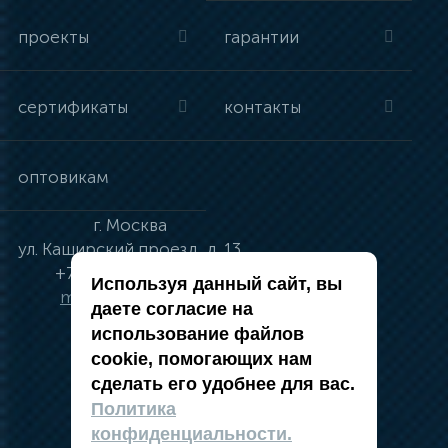
проекты
гарантии
сертификаты
контакты
оптовикам
г.
Москва
ул.
Каширский проезд, д. 13
+7 (495) 134-41-83
Используя данный сайт, вы
moskva@vincci.ru
даете согласие на
использование файлов
cookie, помогающих нам
сделать его удобнее для вас.
политика в отношении обработки
Политика
персональных данных
конфиденциальности.
публичная оферта