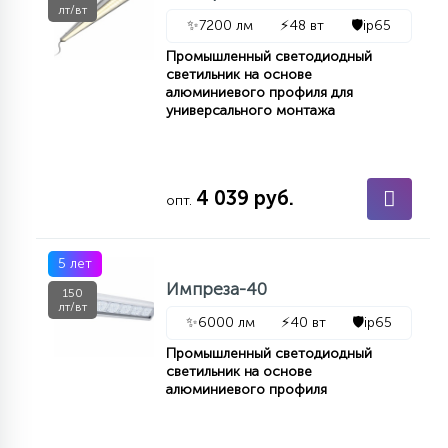
лт/вт
✨
7200 лм
⚡
48 вт
🛡️
ip65
Промышленный светодиодный
светильник на основе
алюминиевого профиля для
универсального монтажа
4 039 руб.
опт.
5 лет
Импреза-40
150
лт/вт
✨
6000 лм
⚡
40 вт
🛡️
ip65
Промышленный светодиодный
светильник на основе
алюминиевого профиля