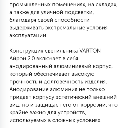
промышленных помещениях, на складах,
КРЕСЛА
а также для уличной подсветки,
благодаря своей способности
6
МЕДИЦИНСКИЕ АППАРАТЫ
выдерживать экстремальные условия
эксплуатации.
3
ОПЕРАЦИОННЫЕ СТОЛЫ
Конструкция светильника VARTON
Айрон 2.0 включает в себя
17
анодированный алюминиевый корпус,
ДИНАМИЧЕСКИЙ СВЕТ
который обеспечивает высокую
прочность и долговечность изделия.
98
Анодирование алюминия не только
СЦЕНИЧЕСКОЕ И СТУДИЙНОЕ
придает корпусу эстетический внешний
вид, но и защищает его от коррозии, что
6
крайне важно для устройств,
ЛАЗЕРНЫЕ СИСТЕМЫ
используемых в сложных условиях.