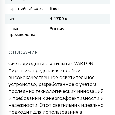
гарантийный срок
5 лет
11
УЛИЧНЫЕ ЕЛИ
вес
4.4700 кг
страна
Россия
4
производства
ИНТЕРЬЕРНЫЕ ЕЛИ
ОПИСАНИЕ
12
КОМПЛЕКТЫ ДЛЯ ЕЛЕЙ
Светодиодный светильник VARTON
Айрон 2.0 представляет собой
4
ВИДЕО ЗАНАВЕСЫ
высококачественное осветительное
устройство, разработанное с учетом
последних технологических инноваций
524
ПРАЗДНИЧНЫЕ ФИГУРЫ-
и требований к энергоэффективности и
ФОНАРИКИ
надежности. Этот светильник идеально
подходит для использования в
4
КОСМЕТОЛОГИЧЕСКИЕ