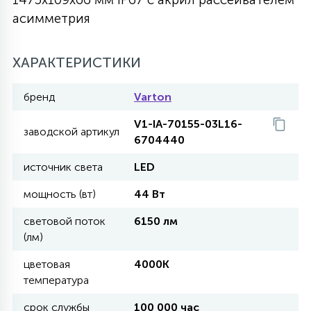
асимметрия
27
135
13
ДЕРЕВЯННЫЕ
ЦИЛИНДРИЧЕСКИЕ
3D МОТИВЫ
СЕГМЕНТ
ХАРАКТЕРИСТИКИ
117
568
10
144
ВОЛНИСТЫЕ
ТАБЛЕТКИ
ГИРЛЯНДЫ
АКСЕССУАРЫ К LED ПАНЕЛЯМ
бренд
Varton
V1-IA-70155-03L16-
669
заводской артикул
79
БРА И ЛЮСТРЫ
6704440
ШАРЫ
источник света
LED
2
мощность (вт)
44 Вт
САЛЮТЫ
световой поток
6150 лм
(лм)
17
ДЕРЕВЬЯ
цветовая
4000K
температура
60
3D ФИГУРЫ ИЗ АКРИЛА
срок службы
100 000 час