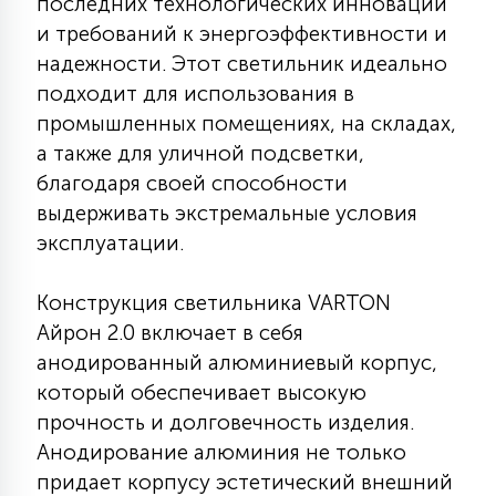
последних технологических инноваций
КРЕСЛА
и требований к энергоэффективности и
надежности. Этот светильник идеально
6
подходит для использования в
МЕДИЦИНСКИЕ АППАРАТЫ
промышленных помещениях, на складах,
а также для уличной подсветки,
3
ОПЕРАЦИОННЫЕ СТОЛЫ
благодаря своей способности
выдерживать экстремальные условия
эксплуатации.
17
ДИНАМИЧЕСКИЙ СВЕТ
Конструкция светильника VARTON
Айрон 2.0 включает в себя
98
СЦЕНИЧЕСКОЕ И СТУДИЙНОЕ
анодированный алюминиевый корпус,
который обеспечивает высокую
прочность и долговечность изделия.
6
ЛАЗЕРНЫЕ СИСТЕМЫ
Анодирование алюминия не только
придает корпусу эстетический внешний