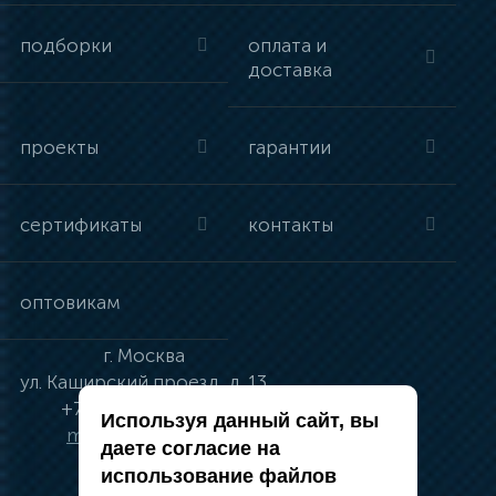
подборки
оплата и
доставка
проекты
гарантии
сертификаты
контакты
оптовикам
г.
Москва
ул.
Каширский проезд, д. 13
+7 (495) 134-41-83
Используя данный сайт, вы
moskva@vincci.ru
даете согласие на
использование файлов