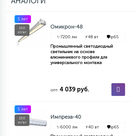
АНАЛОГИ
5 лет
Омикрон-48
150
лт/вт
✨
7200 лм
⚡
48 вт
🛡️
ip65
Промышленный светодиодный
светильник на основе
алюминиевого профиля для
универсального монтажа
4 039 руб.
опт.
5 лет
Импреза-40
150
лт/вт
✨
6000 лм
⚡
40 вт
🛡️
ip65