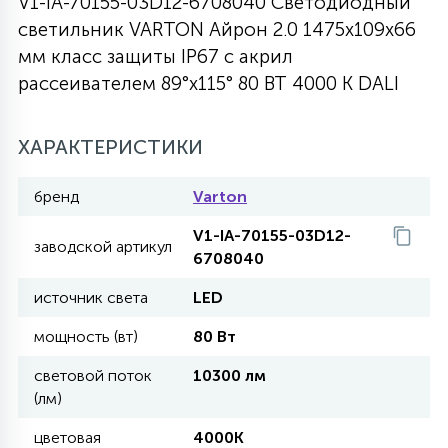
V1-IA-70155-03D12-6708040 Светодиодный
светильник VARTON Айрон 2.0 1475х109х66
27
135
13
ДЕРЕВЯННЫЕ
ЦИЛИНДРИЧЕСКИЕ
3D МОТИВЫ
мм класс защиты IP67 с акрил
СЕГМЕНТ
рассеивателем 89°x115° 80 ВТ 4000 K DALI
117
568
10
144
ВОЛНИСТЫЕ
ТАБЛЕТКИ
ГИРЛЯНДЫ
АКСЕССУАРЫ К LED ПАНЕЛЯМ
ХАРАКТЕРИСТИКИ
669
79
бренд
Varton
БРА И ЛЮСТРЫ
ШАРЫ
V1-IA-70155-03D12-
заводской артикул
6708040
2
САЛЮТЫ
источник света
LED
мощность (вт)
80 Вт
17
ДЕРЕВЬЯ
световой поток
10300 лм
(лм)
60
3D ФИГУРЫ ИЗ АКРИЛА
цветовая
4000K