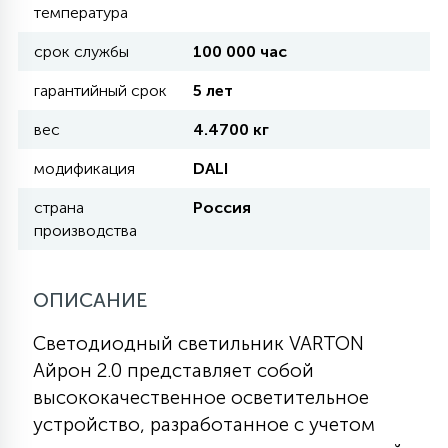
температура
11
срок службы
100 000 час
УЛИЧНЫЕ ЕЛИ
гарантийный срок
5 лет
4
вес
4.4700 кг
ИНТЕРЬЕРНЫЕ ЕЛИ
модификация
DALI
12
страна
Россия
КОМПЛЕКТЫ ДЛЯ ЕЛЕЙ
производства
4
ВИДЕО ЗАНАВЕСЫ
ОПИСАНИЕ
Светодиодный светильник VARTON
524
ПРАЗДНИЧНЫЕ ФИГУРЫ-
Айрон 2.0 представляет собой
ФОНАРИКИ
высококачественное осветительное
устройство, разработанное с учетом
4
КОСМЕТОЛОГИЧЕСКИЕ