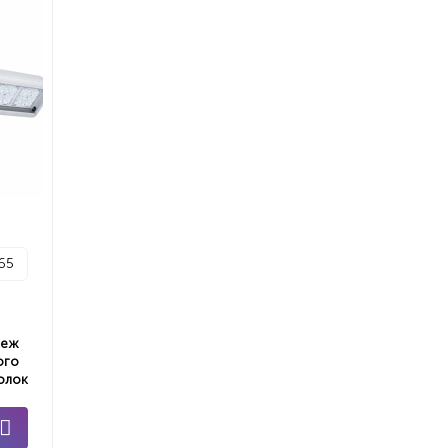
p65
пеж
ого
олок