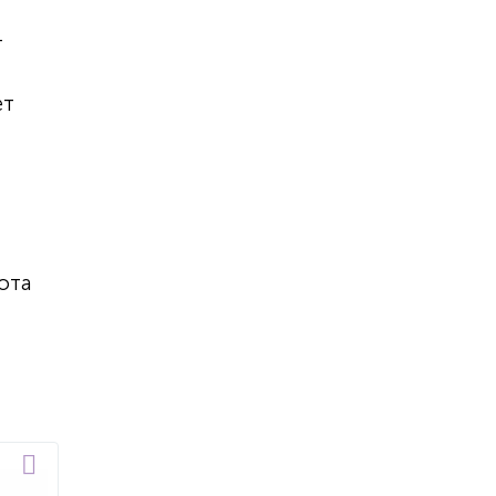
т
ет
ота