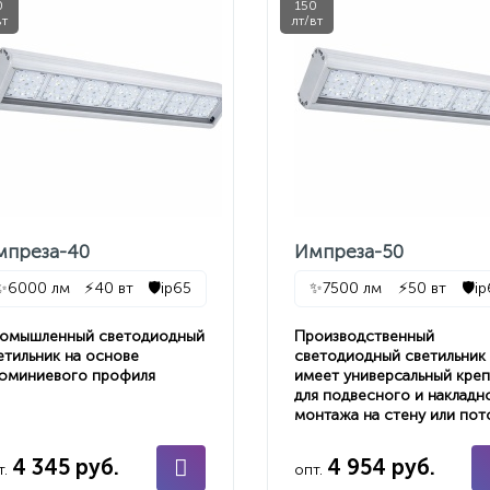
0
150
вт
лт/вт
мпреза-40
Импреза-50
✨
6000 лм
⚡
40 вт
🛡️
ip65
✨
7500 лм
⚡
50 вт
🛡️
i
омышленный светодиодный
Производственный
етильник на основе
светодиодный светильник
юминиевого профиля
имеет универсальный кре
для подвесного и накладн
монтажа на стену или пот
4 345 руб.
4 954 руб.
т.
опт.