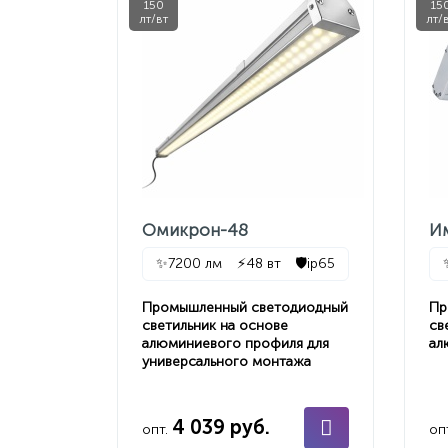
150
15
лт/вт
лт/
Омикрон-48
И
✨
7200 лм
⚡
48 вт
🛡️
ip65
Промышленный светодиодный
Пр
светильник на основе
св
алюминиевого профиля для
ал
универсального монтажа
4 039 руб.
опт.
оп