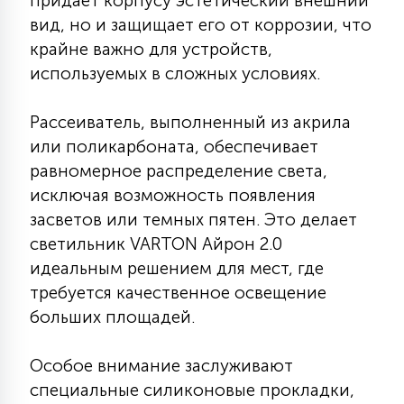
придает корпусу эстетический внешний
7
УПРАВЛЕНИЕ СВЕТОМ
вид, но и защищает его от коррозии, что
крайне важно для устройств,
используемых в сложных условиях.
34
КОМПЛЕКТУЮЩИЕ
Рассеиватель, выполненный из акрила
или поликарбоната, обеспечивает
4
СТЕКЛЯННЫЕ
равномерное распределение света,
исключая возможность появления
37
засветов или темных пятен. Это делает
ПОДВЕСНЫЕ
светильник VARTON Айрон 2.0
идеальным решением для мест, где
12
требуется качественное освещение
НАПОЛЬНЫЕ
больших площадей.
36
Особое внимание заслуживают
НАСТЕННЫЕ
специальные силиконовые прокладки,