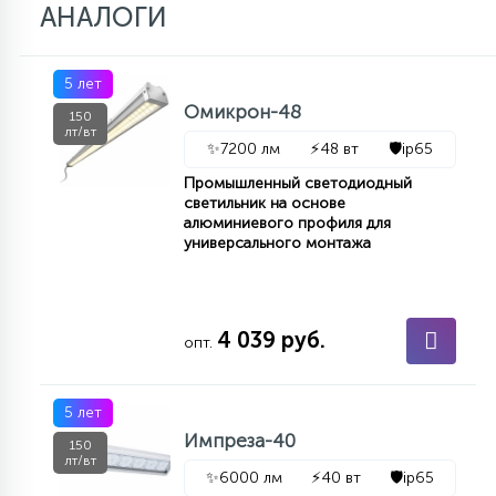
АНАЛОГИ
5 лет
Омикрон-48
150
лт/вт
✨
7200 лм
⚡
48 вт
🛡️
ip65
Промышленный светодиодный
светильник на основе
алюминиевого профиля для
универсального монтажа
4 039 руб.
опт.
5 лет
Импреза-40
150
лт/вт
✨
6000 лм
⚡
40 вт
🛡️
ip65