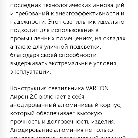
последних технологических инноваций
КРЕСЛА
и требований к энергоэффективности и
надежности. Этот светильник идеально
6
МЕДИЦИНСКИЕ АППАРАТЫ
подходит для использования в
промышленных помещениях, на складах,
а также для уличной подсветки,
3
ОПЕРАЦИОННЫЕ СТОЛЫ
благодаря своей способности
выдерживать экстремальные условия
17
эксплуатации.
ДИНАМИЧЕСКИЙ СВЕТ
Конструкция светильника VARTON
98
Айрон 2.0 включает в себя
СЦЕНИЧЕСКОЕ И СТУДИЙНОЕ
анодированный алюминиевый корпус,
который обеспечивает высокую
6
прочность и долговечность изделия.
ЛАЗЕРНЫЕ СИСТЕМЫ
Анодирование алюминия не только