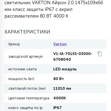
светильник VARTON Айрон 2.0 1475х109х66
27
мм класс защиты IP67 с акрил
135
13
ДЕРЕВЯННЫЕ
ЦИЛИНДРИЧЕСКИЕ
3D МОТИВЫ
СЕГМЕНТ
рассеивателем 80 ВТ 4000 K
117
568
10
144
ВОЛНИСТЫЕ
ХАРАКТЕРИСТИКИ
ТАБЛЕТКИ
ГИРЛЯНДЫ
АКСЕССУАРЫ К LED ПАНЕЛЯМ
бренд
Varton
669
79
БРА И ЛЮСТРЫ
ШАРЫ
V1-IA-70155-03000-
заводской артикул
6708040
2
источник света
LED модуль
САЛЮТЫ
мощность (вт)
80 Вт
17
световой поток (лм)
11010 лм
ДЕРЕВЬЯ
цветовая температура
4000K
60
класс защиты по ip
IP67
3D ФИГУРЫ ИЗ АКРИЛА