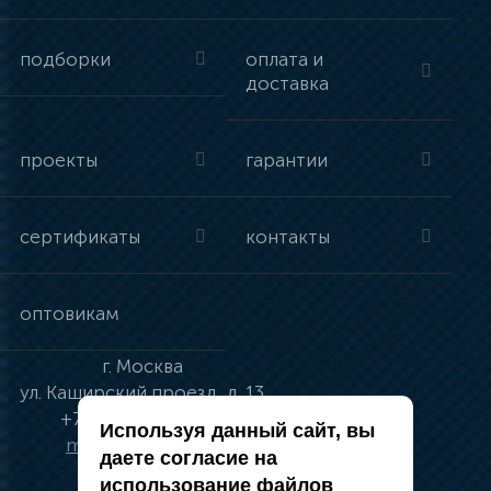
подборки
оплата и
доставка
проекты
гарантии
сертификаты
контакты
оптовикам
г.
Москва
ул.
Каширский проезд, д. 13
+7 (495) 134-41-83
Используя данный сайт, вы
moskva@vincci.ru
даете согласие на
использование файлов