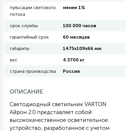
пульсации светового
менее 1%
потока
11
УЛИЧНЫЕ ЕЛИ
срок службы
100 000 часов
гарантийный срок
60 месяцев
4
ИНТЕРЬЕРНЫЕ ЕЛИ
габариты
1475х109х66 мм
вес
4.3700 кг
12
КОМПЛЕКТЫ ДЛЯ ЕЛЕЙ
страна производства
Россия
4
ВИДЕО ЗАНАВЕСЫ
ОПИСАНИЕ
Светодиодный светильник VARTON
524
ПРАЗДНИЧНЫЕ ФИГУРЫ-
Айрон 2.0 представляет собой
ФОНАРИКИ
высококачественное осветительное
устройство, разработанное с учетом
4
КОСМЕТОЛОГИЧЕСКИЕ