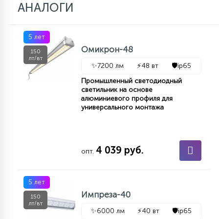
АНАЛОГИ
5 лет
Омикрон-48
150
лт/вт
✨
7200 лм
⚡
48 вт
🛡️
ip65
Промышленный светодиодный
светильник на основе
алюминиевого профиля для
универсального монтажа
4 039 руб.
опт.
5 лет
Импреза-40
150
лт/вт
✨
6000 лм
⚡
40 вт
🛡️
ip65