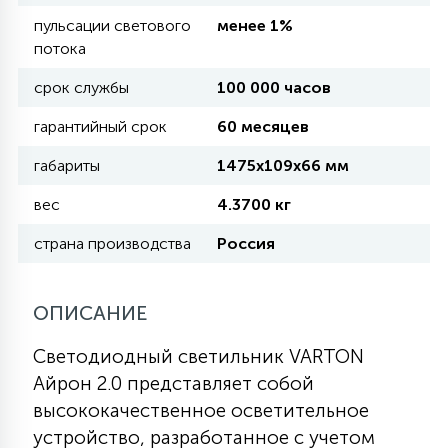
пульсации светового
менее 1%
потока
11
УЛИЧНЫЕ ЕЛИ
срок службы
100 000 часов
гарантийный срок
60 месяцев
4
ИНТЕРЬЕРНЫЕ ЕЛИ
габариты
1475х109х66 мм
вес
4.3700 кг
12
КОМПЛЕКТЫ ДЛЯ ЕЛЕЙ
страна производства
Россия
4
ВИДЕО ЗАНАВЕСЫ
ОПИСАНИЕ
Светодиодный светильник VARTON
524
ПРАЗДНИЧНЫЕ ФИГУРЫ-
Айрон 2.0 представляет собой
ФОНАРИКИ
высококачественное осветительное
устройство, разработанное с учетом
4
КОСМЕТОЛОГИЧЕСКИЕ