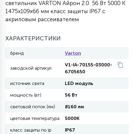
светильник VARTON Айрон 2.0 56 Вт 5000 K
27
1475х109х66 мм класс защиты IP67 с
135
13
ДЕРЕВЯННЫЕ
ЦИЛИНДРИЧЕСКИЕ
3D МОТИВЫ
СЕГМЕНТ
акриловым рассеивателем
117
568
10
144
ВОЛНИСТЫЕ
ХАРАКТЕРИСТИКИ
ТАБЛЕТКИ
ГИРЛЯНДЫ
АКСЕССУАРЫ К LED ПАНЕЛЯМ
бренд
Varton
669
79
БРА И ЛЮСТРЫ
ШАРЫ
V1-IA-70155-03000-
заводской артикул
6705650
2
источник света
LED модуль
САЛЮТЫ
мощность (вт)
56 Вт
17
световой поток (лм)
8160 лм
ДЕРЕВЬЯ
цветовая температура
5000K
60
класс защиты по ip
IP67
3D ФИГУРЫ ИЗ АКРИЛА