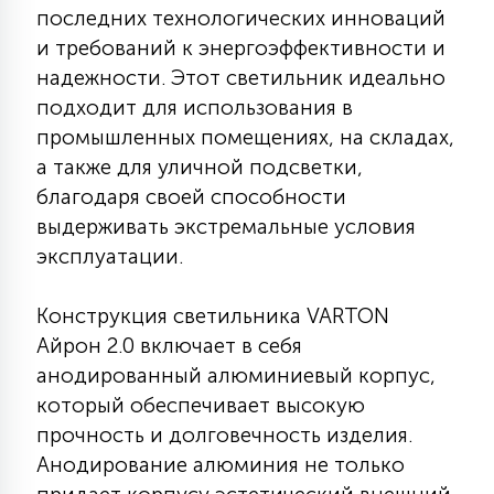
последних технологических инноваций
КРЕСЛА
и требований к энергоэффективности и
надежности. Этот светильник идеально
6
МЕДИЦИНСКИЕ АППАРАТЫ
подходит для использования в
промышленных помещениях, на складах,
а также для уличной подсветки,
3
ОПЕРАЦИОННЫЕ СТОЛЫ
благодаря своей способности
выдерживать экстремальные условия
17
эксплуатации.
ДИНАМИЧЕСКИЙ СВЕТ
Конструкция светильника VARTON
98
Айрон 2.0 включает в себя
СЦЕНИЧЕСКОЕ И СТУДИЙНОЕ
анодированный алюминиевый корпус,
который обеспечивает высокую
6
прочность и долговечность изделия.
ЛАЗЕРНЫЕ СИСТЕМЫ
Анодирование алюминия не только