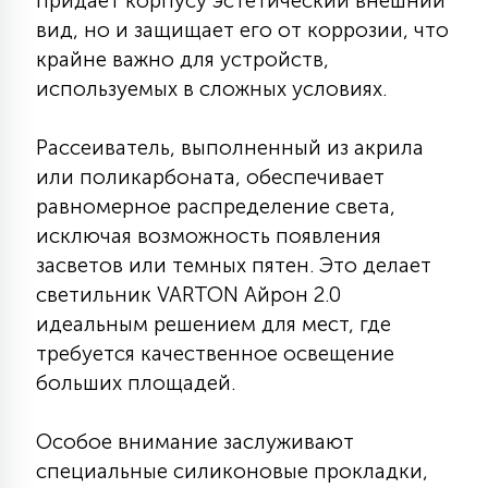
придает корпусу эстетический внешний
7
УПРАВЛЕНИЕ СВЕТОМ
вид, но и защищает его от коррозии, что
крайне важно для устройств,
используемых в сложных условиях.
34
КОМПЛЕКТУЮЩИЕ
Рассеиватель, выполненный из акрила
или поликарбоната, обеспечивает
4
СТЕКЛЯННЫЕ
равномерное распределение света,
исключая возможность появления
37
засветов или темных пятен. Это делает
ПОДВЕСНЫЕ
светильник VARTON Айрон 2.0
идеальным решением для мест, где
12
требуется качественное освещение
НАПОЛЬНЫЕ
больших площадей.
36
Особое внимание заслуживают
НАСТЕННЫЕ
специальные силиконовые прокладки,