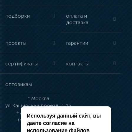
подборки
оплата и
доставка
проекты
гарантии
сертификаты
контакты
оптовикам
г.
Москва
ул.
Каширский проезд, д. 13
+7 (495) 134-41-83
Используя данный сайт, вы
moskva@vincci.ru
даете согласие на
использование файлов