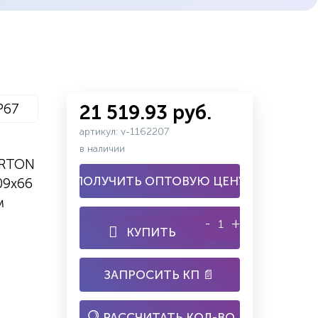
P67
21 519.93 руб.
артикул: v-1162207
в наличии
ARTON
ПОЛУЧИТЬ ОПТОВУЮ ЦЕНУ
09х66
м
-
+
КУПИТЬ
ЗАПРОСИТЬ КП 📄
РАССЧИТАТЬ КОЛ-ВО