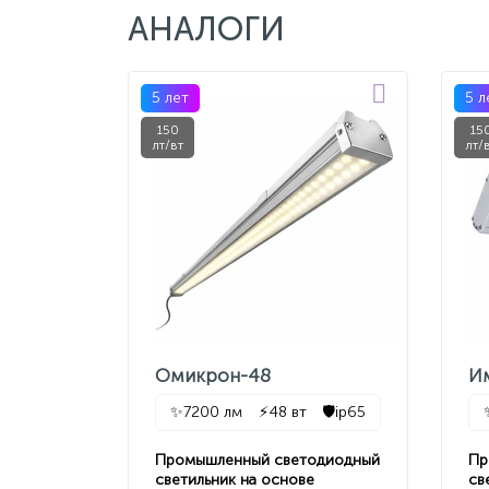
АНАЛОГИ
5 лет
5 л
150
15
лт/вт
лт/
Омикрон-48
И
✨
7200 лм
⚡
48 вт
🛡️
ip65
Промышленный светодиодный
Пр
светильник на основе
св