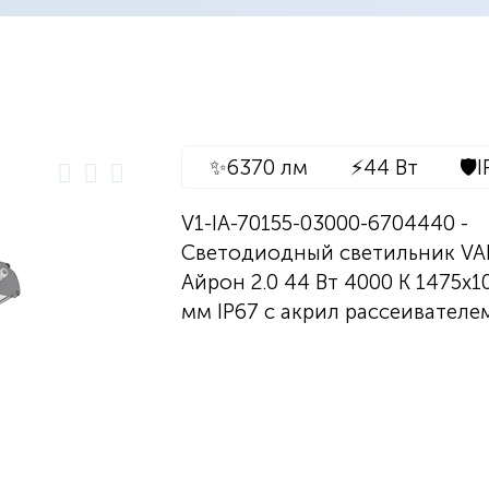
✨
6370 лм
⚡
44 Вт
🛡️
I
V1-IA-70155-03000-6704440 -
Светодиодный светильник V
Айрон 2.0 44 Вт 4000 K 1475х1
мм IP67 с акрил рассеивателе