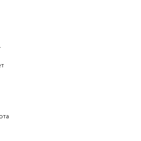
я
т
ет
ота