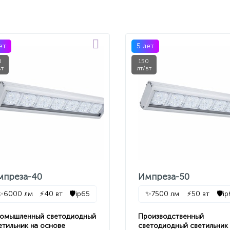
ет
5 лет
0
150
вт
лт/вт
мпреза-40
Импреза-50
✨
6000 лм
⚡
40 вт
🛡️
ip65
✨
7500 лм
⚡
50 вт
🛡️
i
омышленный светодиодный
Производственный
етильник на основе
светодиодный светильник