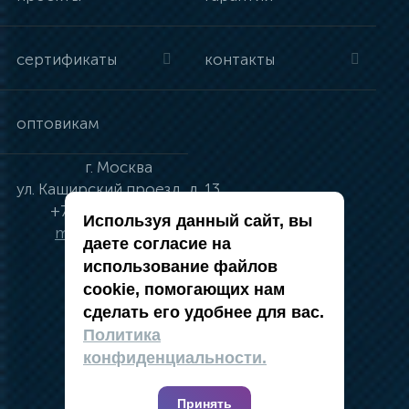
сертификаты
контакты
оптовикам
г.
Москва
ул.
Каширский проезд, д. 13
+7 (495) 134-41-83
Используя данный сайт, вы
moskva@vincci.ru
даете согласие на
использование файлов
cookie, помогающих нам
сделать его удобнее для вас.
политика в отношении обработки
Политика
персональных данных
конфиденциальности.
публичная оферта
карта сайта
Принять