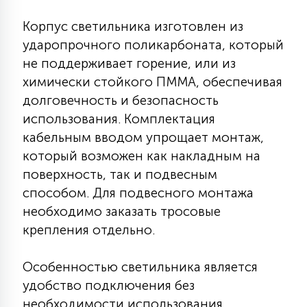
7
УПРАВЛЕНИЕ СВЕТОМ
Корпус светильника изготовлен из
ударопрочного поликарбоната, который
34
не поддерживает горение, или из
КОМПЛЕКТУЮЩИЕ
химически стойкого ПММА, обеспечивая
долговечность и безопасность
4
использования. Комплектация
СТЕКЛЯННЫЕ
кабельным вводом упрощает монтаж,
который возможен как накладным на
37
поверхность, так и подвесным
ПОДВЕСНЫЕ
способом. Для подвесного монтажа
необходимо заказать тросовые
12
НАПОЛЬНЫЕ
крепления отдельно.
Особенностью светильника является
36
НАСТЕННЫЕ
удобство подключения без
необходимости использования