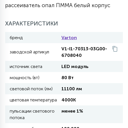
рассеиватель опал ПММА белый корпус
27
135
13
ДЕРЕВЯННЫЕ
ЦИЛИНДРИЧЕСКИЕ
3D МОТИВЫ
СЕГМЕНТ
ХАРАКТЕРИСТИКИ
117
568
10
144
ВОЛНИСТЫЕ
ТАБЛЕТКИ
ГИРЛЯНДЫ
бренд
Varton
АКСЕССУАРЫ К LED ПАНЕЛЯМ
V1-I1-70313-03G00-
заводской артикул
669
79
6708040
БРА И ЛЮСТРЫ
ШАРЫ
источник света
LED модуль
2
мощность (вт)
80 Вт
САЛЮТЫ
световой поток (лм)
11100 лм
17
цветовая температура
4000K
ДЕРЕВЬЯ
пульсации светового
менее 1%
потока
60
3D ФИГУРЫ ИЗ АКРИЛА