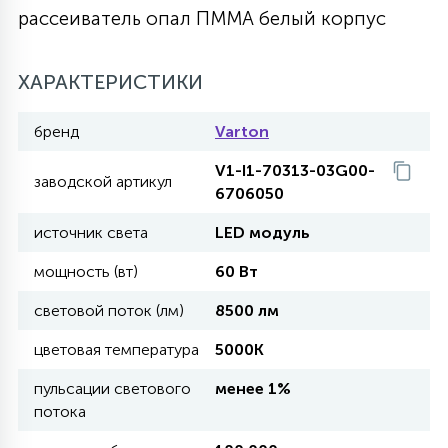
рассеиватель опал ПММА белый корпус
27
135
13
ДЕРЕВЯННЫЕ
ЦИЛИНДРИЧЕСКИЕ
3D МОТИВЫ
СЕГМЕНТ
ХАРАКТЕРИСТИКИ
117
568
10
144
ВОЛНИСТЫЕ
ТАБЛЕТКИ
ГИРЛЯНДЫ
бренд
Varton
АКСЕССУАРЫ К LED ПАНЕЛЯМ
V1-I1-70313-03G00-
заводской артикул
669
79
6706050
БРА И ЛЮСТРЫ
ШАРЫ
источник света
LED модуль
2
мощность (вт)
60 Вт
САЛЮТЫ
световой поток (лм)
8500 лм
17
цветовая температура
5000K
ДЕРЕВЬЯ
пульсации светового
менее 1%
потока
60
3D ФИГУРЫ ИЗ АКРИЛА