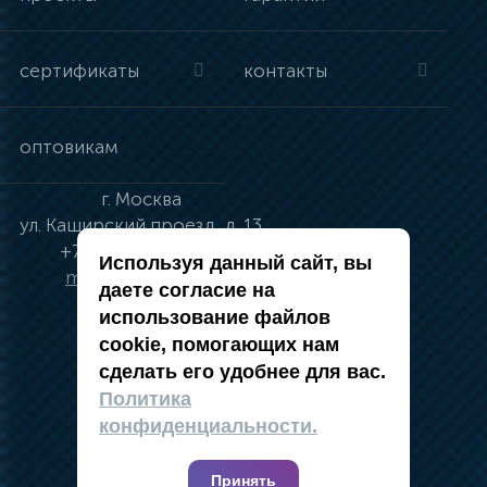
сертификаты
контакты
оптовикам
г.
Москва
ул.
Каширский проезд, д. 13
+7 (495) 134-41-83
Используя данный сайт, вы
moskva@vincci.ru
даете согласие на
использование файлов
cookie, помогающих нам
сделать его удобнее для вас.
политика в отношении обработки
Политика
персональных данных
конфиденциальности.
публичная оферта
карта сайта
Принять