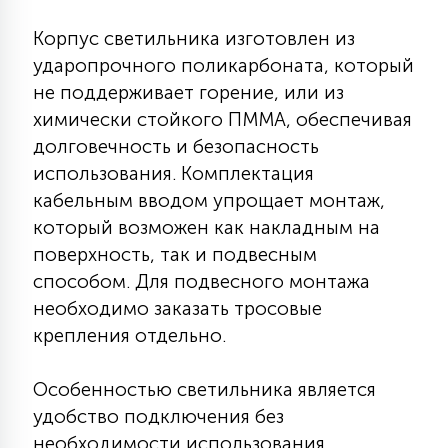
7
УПРАВЛЕНИЕ СВЕТОМ
Корпус светильника изготовлен из
ударопрочного поликарбоната, который
34
не поддерживает горение, или из
КОМПЛЕКТУЮЩИЕ
химически стойкого ПММА, обеспечивая
долговечность и безопасность
4
использования. Комплектация
СТЕКЛЯННЫЕ
кабельным вводом упрощает монтаж,
который возможен как накладным на
37
поверхность, так и подвесным
ПОДВЕСНЫЕ
способом. Для подвесного монтажа
необходимо заказать тросовые
12
НАПОЛЬНЫЕ
крепления отдельно.
Особенностью светильника является
36
НАСТЕННЫЕ
удобство подключения без
необходимости использования