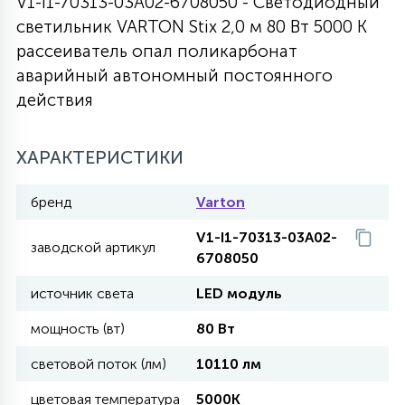
V1-I1-70313-03A02-6708050 - Светодиодный
светильник VARTON Stix 2,0 м 80 Вт 5000 K
27
135
13
ДЕРЕВЯННЫЕ
ЦИЛИНДРИЧЕСКИЕ
3D МОТИВЫ
рассеиватель опал поликарбонат
СЕГМЕНТ
аварийный автономный постоянного
действия
117
568
10
144
ВОЛНИСТЫЕ
ТАБЛЕТКИ
ГИРЛЯНДЫ
АКСЕССУАРЫ К LED ПАНЕЛЯМ
ХАРАКТЕРИСТИКИ
669
79
БРА И ЛЮСТРЫ
ШАРЫ
бренд
Varton
V1-I1-70313-03A02-
2
заводской артикул
САЛЮТЫ
6708050
источник света
LED модуль
17
ДЕРЕВЬЯ
мощность (вт)
80 Вт
световой поток (лм)
10110 лм
60
3D ФИГУРЫ ИЗ АКРИЛА
цветовая температура
5000K