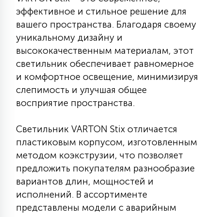
КРЕСЛА
эффективное и стильное решение для
вашего пространства. Благодаря своему
6
уникальному дизайну и
МЕДИЦИНСКИЕ АППАРАТЫ
высококачественным материалам, этот
светильник обеспечивает равномерное
3
и комфортное освещение, минимизируя
ОПЕРАЦИОННЫЕ СТОЛЫ
слепимость и улучшая общее
восприятие пространства.
17
ДИНАМИЧЕСКИЙ СВЕТ
Светильник VARTON Stix отличается
пластиковым корпусом, изготовленным
98
СЦЕНИЧЕСКОЕ И СТУДИЙНОЕ
методом коэкструзии, что позволяет
предложить покупателям разнообразие
вариантов длин, мощностей и
6
ЛАЗЕРНЫЕ СИСТЕМЫ
исполнений. В ассортименте
представлены модели с аварийным