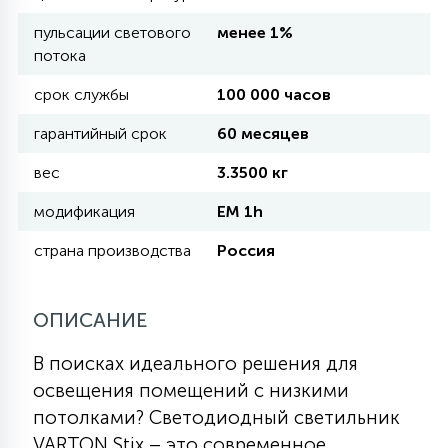
пульсации светового
менее 1%
11
потока
УЛИЧНЫЕ ЕЛИ
срок службы
100 000 часов
4
гарантийный срок
60 месяцев
ИНТЕРЬЕРНЫЕ ЕЛИ
вес
3.3500 кг
12
модификация
EM 1h
КОМПЛЕКТЫ ДЛЯ ЕЛЕЙ
страна производства
Россия
4
ВИДЕО ЗАНАВЕСЫ
ОПИСАНИЕ
524
ПРАЗДНИЧНЫЕ ФИГУРЫ-
В поисках идеального решения для
ФОНАРИКИ
освещения помещений с низкими
потолками? Светодиодный светильник
4
КОСМЕТОЛОГИЧЕСКИЕ
VARTON Stix – это современное,