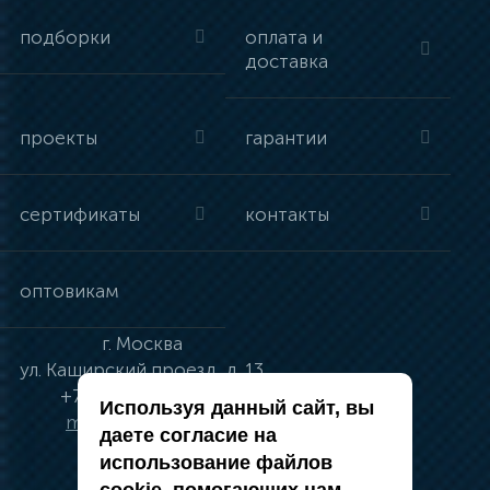
подборки
оплата и
доставка
проекты
гарантии
сертификаты
контакты
оптовикам
г.
Москва
ул.
Каширский проезд, д. 13
+7 (495) 134-41-83
Используя данный сайт, вы
moskva@vincci.ru
даете согласие на
использование файлов