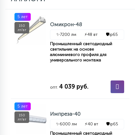
5 лет
Омикрон-48
150
лт/вт
✨
7200 лм
⚡
48 вт
🛡️
ip65
Промышленный светодиодный
светильник на основе
алюминиевого профиля для
универсального монтажа
4 039 руб.
опт.
5 лет
Импреза-40
150
лт/вт
✨
6000 лм
⚡
40 вт
🛡️
ip65
Промышленный светодиодный