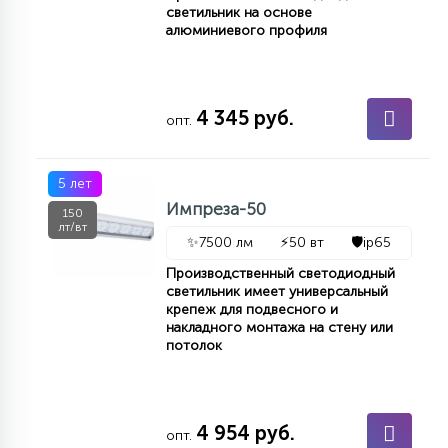
светильник на основе
алюминиевого профиля
4 345 руб.
опт.
5 лет
Импреза-50
150
лт/вт
✨
7500 лм
⚡
50 вт
🛡️
ip65
Производственный светодиодный
светильник имеет универсальный
крепеж для подвесного и
накладного монтажа на стену или
потолок
4 954 руб.
опт.