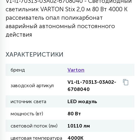
V1-I1-70313-03A02-6708040 - Светодиодный
светильник VARTON Stix 2,0 м 80 Вт 4000 K
27
135
13
ДЕРЕВЯННЫЕ
ЦИЛИНДРИЧЕСКИЕ
3D МОТИВЫ
рассеиватель опал поликарбонат
СЕГМЕНТ
аварийный автономный постоянного
действия
117
568
10
144
ВОЛНИСТЫЕ
ТАБЛЕТКИ
ГИРЛЯНДЫ
АКСЕССУАРЫ К LED ПАНЕЛЯМ
ХАРАКТЕРИСТИКИ
669
79
БРА И ЛЮСТРЫ
ШАРЫ
бренд
Varton
V1-I1-70313-03A02-
2
заводской артикул
САЛЮТЫ
6708040
источник света
LED модуль
17
ДЕРЕВЬЯ
мощность (вт)
80 Вт
световой поток (лм)
10110 лм
60
3D ФИГУРЫ ИЗ АКРИЛА
цветовая температура
4000K