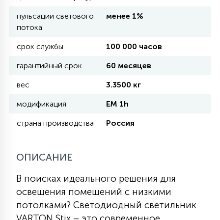
пульсации светового
менее 1%
11
потока
УЛИЧНЫЕ ЕЛИ
срок службы
100 000 часов
4
гарантийный срок
60 месяцев
ИНТЕРЬЕРНЫЕ ЕЛИ
вес
3.3500 кг
12
модификация
EM 1h
КОМПЛЕКТЫ ДЛЯ ЕЛЕЙ
страна производства
Россия
4
ВИДЕО ЗАНАВЕСЫ
ОПИСАНИЕ
524
ПРАЗДНИЧНЫЕ ФИГУРЫ-
В поисках идеального решения для
ФОНАРИКИ
освещения помещений с низкими
потолками? Светодиодный светильник
4
КОСМЕТОЛОГИЧЕСКИЕ
VARTON Stix – это современное,