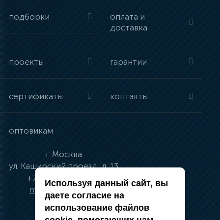
подборки
оплата и
доставка
проекты
гарантии
сертификаты
контакты
оптовикам
г.
Москва
ул.
Каширский проезд, д. 13
+7 (495) 134-41-83
Используя данный сайт, вы
moskva@vincci.ru
даете согласие на
использование файлов