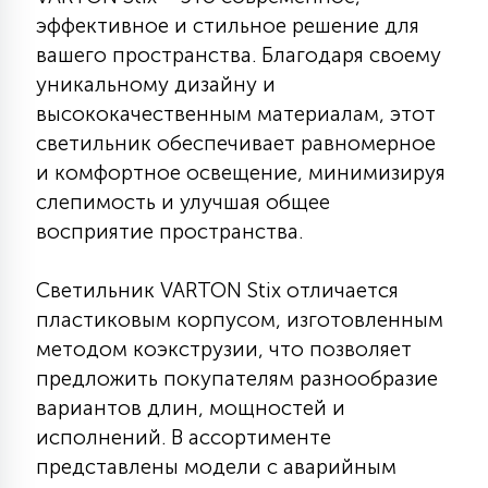
КРЕСЛА
эффективное и стильное решение для
вашего пространства. Благодаря своему
6
уникальному дизайну и
МЕДИЦИНСКИЕ АППАРАТЫ
высококачественным материалам, этот
светильник обеспечивает равномерное
3
и комфортное освещение, минимизируя
ОПЕРАЦИОННЫЕ СТОЛЫ
слепимость и улучшая общее
восприятие пространства.
17
ДИНАМИЧЕСКИЙ СВЕТ
Светильник VARTON Stix отличается
пластиковым корпусом, изготовленным
98
СЦЕНИЧЕСКОЕ И СТУДИЙНОЕ
методом коэкструзии, что позволяет
предложить покупателям разнообразие
вариантов длин, мощностей и
6
ЛАЗЕРНЫЕ СИСТЕМЫ
исполнений. В ассортименте
представлены модели с аварийным