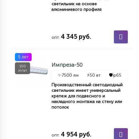
светильник на основе
алюминиевого профиля
4 345 руб.
опт.
5 лет
Импреза-50
150
лт/вт
✨
7500 лм
⚡
50 вт
🛡️
ip65
Производственный светодиодный
светильник имеет универсальный
крепеж для подвесного и
накладного монтажа на стену или
потолок
4 954 руб.
опт.