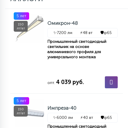
5 лет
Омикрон-48
150
лт/вт
✨
7200 лм
⚡
48 вт
🛡️
ip65
Промышленный светодиодный
светильник на основе
алюминиевого профиля для
универсального монтажа
4 039 руб.
опт.
5 лет
Импреза-40
150
лт/вт
✨
6000 лм
⚡
40 вт
🛡️
ip65
Промышленный светодиодный