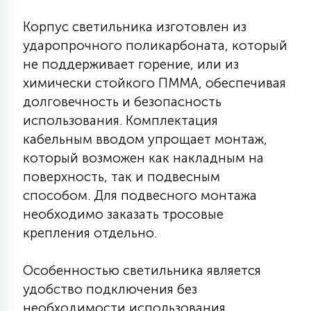
7
УПРАВЛЕНИЕ СВЕТОМ
Корпус светильника изготовлен из
ударопрочного поликарбоната, который
34
не поддерживает горение, или из
КОМПЛЕКТУЮЩИЕ
химически стойкого ПММА, обеспечивая
долговечность и безопасность
4
использования. Комплектация
СТЕКЛЯННЫЕ
кабельным вводом упрощает монтаж,
который возможен как накладным на
37
поверхность, так и подвесным
ПОДВЕСНЫЕ
способом. Для подвесного монтажа
необходимо заказать тросовые
12
НАПОЛЬНЫЕ
крепления отдельно.
Особенностью светильника является
36
НАСТЕННЫЕ
удобство подключения без
необходимости использования