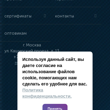
сертификаты
контакты
оптовикам
г.
Москва
ул.
Каширский проезд, д. 13
+7 (495) 134-41-83
Используя данный сайт, вы
moskva@vincci.ru
даете согласие на
использование файлов
cookie, помогающих нам
сделать его удобнее для вас.
политика в отношении обработки
Политика
персональных данных
конфиденциальности.
публичная оферта
карта сайта
Принять