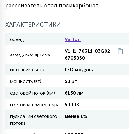
рассеиватель опал поликарбонат
27
135
13
ДЕРЕВЯННЫЕ
ЦИЛИНДРИЧЕСКИЕ
3D МОТИВЫ
СЕГМЕНТ
ХАРАКТЕРИСТИКИ
117
568
10
144
ВОЛНИСТЫЕ
ТАБЛЕТКИ
ГИРЛЯНДЫ
бренд
Varton
АКСЕССУАРЫ К LED ПАНЕЛЯМ
V1-I1-70311-03G02-
заводской артикул
669
79
6705050
БРА И ЛЮСТРЫ
ШАРЫ
источник света
LED модуль
2
мощность (вт)
50 Вт
САЛЮТЫ
световой поток (лм)
6130 лм
17
цветовая температура
5000K
ДЕРЕВЬЯ
пульсации светового
менее 1%
потока
60
3D ФИГУРЫ ИЗ АКРИЛА