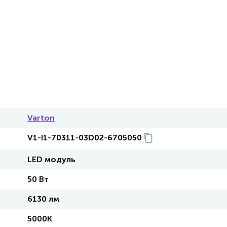
Varton
V1-I1-70311-03D02-6705050
LED модуль
50 Вт
6130 лм
5000K