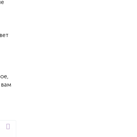
не
вет
ое,
 вам