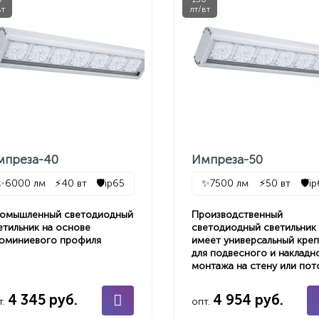
вт
лт/вт
мпреза-40
Импреза-50
✨
6000 лм
⚡
40 вт
🛡️
ip65
✨
7500 лм
⚡
50 вт
🛡️
i
омышленный светодиодный
Производственный
етильник на основе
светодиодный светильник
юминиевого профиля
имеет универсальный кре
для подвесного и накладн
монтажа на стену или пот
4 345 руб.
4 954 руб.
т.
опт.