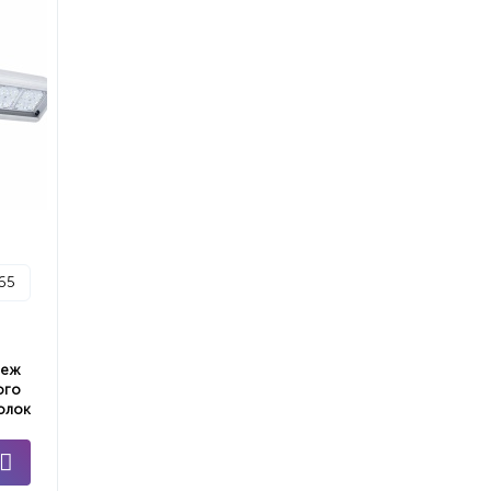
p65
пеж
ого
олок