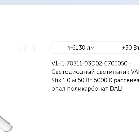
✨
6130 лм
⚡
50 В
V1-I1-70311-03D02-6705050 -
Светодиодный светильник V
Stix 1,0 м 50 Вт 5000 К рассеив
опал поликарбонат DALI