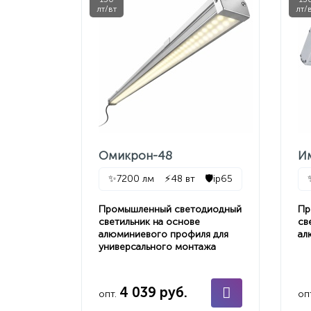
лт/вт
лт/
Омикрон-48
И
✨
7200 лм
⚡
48 вт
🛡️
ip65
Промышленный светодиодный
Пр
светильник на основе
св
алюминиевого профиля для
ал
универсального монтажа
4 039 руб.
опт.
оп