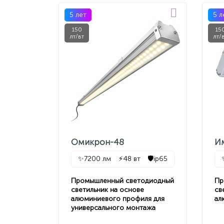
5 лет
5 л
150
15
лт/вт
лт/
Омикрон-48
И
✨
7200 лм
⚡
48 вт
🛡️
ip65
Промышленный светодиодный
Пр
светильник на основе
св
алюминиевого профиля для
ал
универсального монтажа