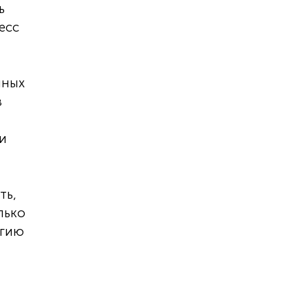
ь
есс
нных
в
ии
ть,
лько
ргию