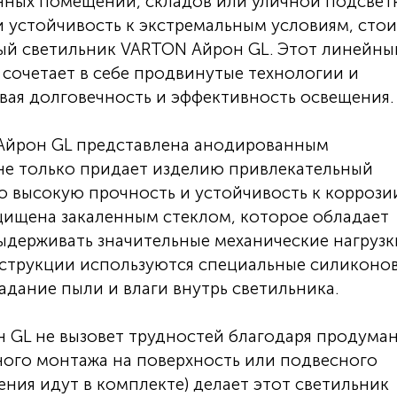
ных помещений, складов или уличной подсвет
и устойчивость к экстремальным условиям, сто
ый светильник VARTON Айрон GL. Этот линейны
сочетает в себе продвинутые технологии и
вая долговечность и эффективность освещения.
Айрон GL представлена анодированным
е только придает изделию привлекательный
о высокую прочность и устойчивость к коррози
щищена закаленным стеклом, которое обладает
держивать значительные механические нагрузк
струкции используются специальные силиконо
ание пыли и влаги внутрь светильника.
 GL не вызовет трудностей благодаря продума
ного монтажа на поверхность или подвесного
ния идут в комплекте) делает этот светильник