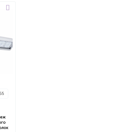
p65
пеж
ого
олок