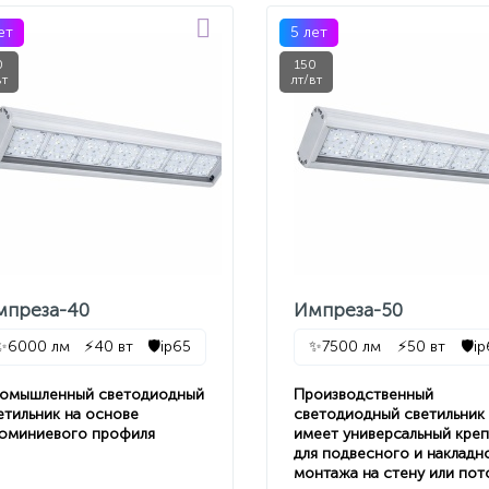
ет
5 лет
0
150
вт
лт/вт
мпреза-40
Импреза-50
✨
6000 лм
⚡
40 вт
🛡️
ip65
✨
7500 лм
⚡
50 вт
🛡️
i
омышленный светодиодный
Производственный
етильник на основе
светодиодный светильник
юминиевого профиля
имеет универсальный кре
для подвесного и накладн
монтажа на стену или пот