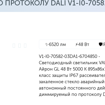
РОТОКОЛУ DALI V1-I0-7058
✨
6520 лм
⚡
48 Вт
🛡️
I
V1-I0-70582-03DA1-6704850 -
Светодиодный светильник V
Айрон GL 48 Вт 5000 K 895х86
класс защиты IP67 рассеивате
закаленное стекло аварийный
автономный постоянного дей
диммируемый по протоколу D