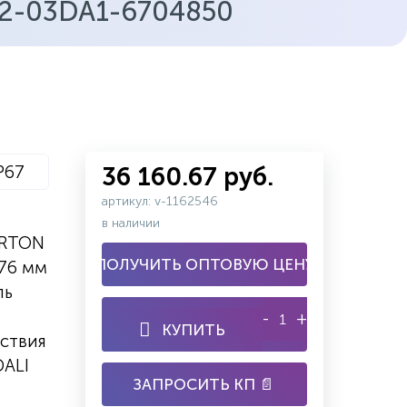
2-03DA1-6704850
P67
36 160.67 руб.
артикул: v-1162546
в наличии
ARTON
ПОЛУЧИТЬ ОПТОВУЮ ЦЕНУ
х76 мм
ль
-
+
КУПИТЬ
ствия
ALI
ЗАПРОСИТЬ КП 📄