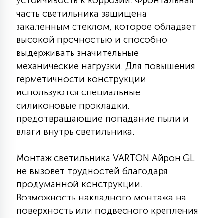
устойчивость к коррозии. Фронтальная
7
УПРАВЛЕНИЕ СВЕТОМ
часть светильника защищена
закаленным стеклом, которое обладает
высокой прочностью и способно
34
КОМПЛЕКТУЮЩИЕ
выдерживать значительные
механические нагрузки. Для повышения
герметичности конструкции
4
СТЕКЛЯННЫЕ
используются специальные
силиконовые прокладки,
37
предотвращающие попадание пыли и
ПОДВЕСНЫЕ
влаги внутрь светильника.
12
Монтаж светильника VARTON Айрон GL
НАПОЛЬНЫЕ
не вызовет трудностей благодаря
продуманной конструкции.
36
Возможность накладного монтажа на
НАСТЕННЫЕ
поверхность или подвесного крепления