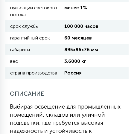
пульсации светового
менее 1%
потока
11
УЛИЧНЫЕ ЕЛИ
срок службы
100 000 часов
гарантийный срок
60 месяцев
4
ИНТЕРЬЕРНЫЕ ЕЛИ
габариты
895х86х76 мм
вес
3.6000 кг
12
КОМПЛЕКТЫ ДЛЯ ЕЛЕЙ
страна производства
Россия
4
ВИДЕО ЗАНАВЕСЫ
ОПИСАНИЕ
Выбирая освещение для промышленных
524
ПРАЗДНИЧНЫЕ ФИГУРЫ-
помещений, складов или уличной
ФОНАРИКИ
подсветки, где требуется высокая
надежность и устойчивость к
4
КОСМЕТОЛОГИЧЕСКИЕ