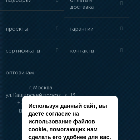
подборки
оплата и
доставка
проекты
гарантии
сертификаты
контакты
оптовикам
г.
Москва
ул.
Каширский проезд, д. 13
+7 (495) 134-41-83
Используя данный сайт, вы
moskva@vincci.ru
даете согласие на
использование файлов
cookie, помогающих нам
сделать его удобнее для вас.