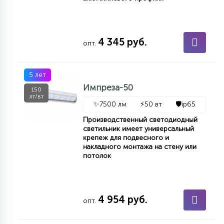
4 345 руб.
опт.
5 лет
Импреза-50
150
лт/вт
✨
7500 лм
⚡
50 вт
🛡️
ip65
Производственный светодиодный
светильник имеет универсальный
крепеж для подвесного и
накладного монтажа на стену или
потолок
4 954 руб.
опт.