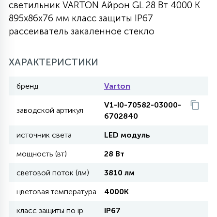
светильник VARTON Айрон GL 28 Вт 4000 K
27
895х86х76 мм класс защиты IP67
135
13
ДЕРЕВЯННЫЕ
ЦИЛИНДРИЧЕСКИЕ
3D МОТИВЫ
СЕГМЕНТ
рассеиватель закаленное стекло
117
568
10
144
ВОЛНИСТЫЕ
ХАРАКТЕРИСТИКИ
ТАБЛЕТКИ
ГИРЛЯНДЫ
АКСЕССУАРЫ К LED ПАНЕЛЯМ
бренд
Varton
669
79
БРА И ЛЮСТРЫ
ШАРЫ
V1-I0-70582-03000-
заводской артикул
6702840
2
источник света
LED модуль
САЛЮТЫ
мощность (вт)
28 Вт
17
световой поток (лм)
3810 лм
ДЕРЕВЬЯ
цветовая температура
4000K
60
класс защиты по ip
IP67
3D ФИГУРЫ ИЗ АКРИЛА