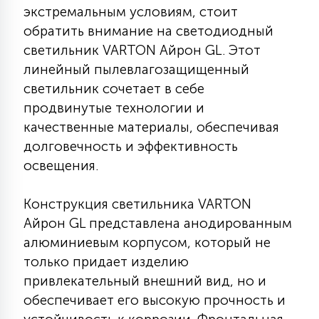
экстремальным условиям, стоит
КРЕСЛА
обратить внимание на светодиодный
светильник VARTON Айрон GL. Этот
6
МЕДИЦИНСКИЕ АППАРАТЫ
линейный пылевлагозащищенный
светильник сочетает в себе
продвинутые технологии и
3
ОПЕРАЦИОННЫЕ СТОЛЫ
качественные материалы, обеспечивая
долговечность и эффективность
17
освещения.
ДИНАМИЧЕСКИЙ СВЕТ
Конструкция светильника VARTON
98
Айрон GL представлена анодированным
СЦЕНИЧЕСКОЕ И СТУДИЙНОЕ
алюминиевым корпусом, который не
только придает изделию
6
привлекательный внешний вид, но и
ЛАЗЕРНЫЕ СИСТЕМЫ
обеспечивает его высокую прочность и