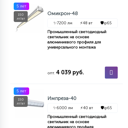
5 лет
Омикрон-48
150
лт/вт
✨
7200 лм
⚡
48 вт
🛡️
ip65
Промышленный светодиодный
светильник на основе
алюминиевого профиля для
универсального монтажа
4 039 руб.
опт.
5 лет
Импреза-40
150
лт/вт
✨
6000 лм
⚡
40 вт
🛡️
ip65
Промышленный светодиодный
светильник на основе
алюминиевого профиля