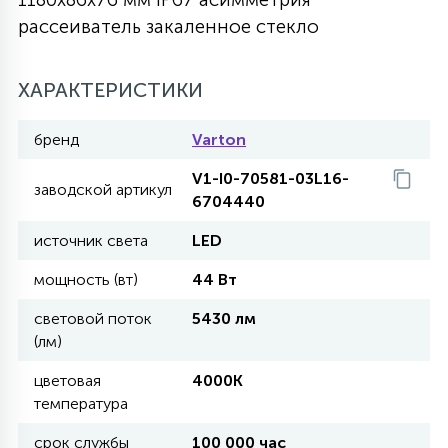
рассеиватель закаленное стекло
27
135
13
ДЕРЕВЯННЫЕ
ЦИЛИНДРИЧЕСКИЕ
3D МОТИВЫ
СЕГМЕНТ
ХАРАКТЕРИСТИКИ
117
568
10
144
ВОЛНИСТЫЕ
ТАБЛЕТКИ
ГИРЛЯНДЫ
АКСЕССУАРЫ К LED ПАНЕЛЯМ
бренд
Varton
V1-I0-70581-03L16-
669
заводской артикул
79
БРА И ЛЮСТРЫ
6704440
ШАРЫ
источник света
LED
2
мощность (вт)
44 Вт
САЛЮТЫ
световой поток
5430 лм
(лм)
17
ДЕРЕВЬЯ
цветовая
4000K
температура
60
3D ФИГУРЫ ИЗ АКРИЛА
срок службы
100 000 час