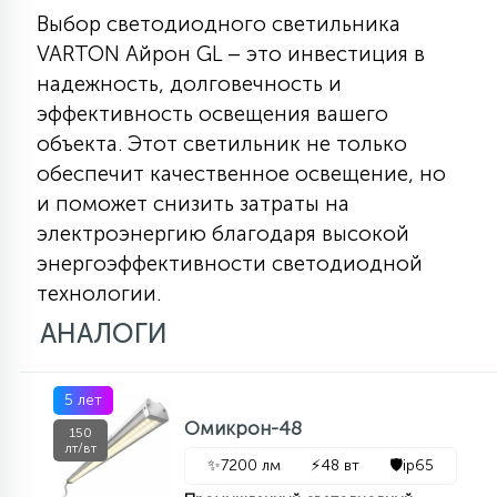
Выбор светодиодного светильника
VARTON Айрон GL – это инвестиция в
надежность, долговечность и
эффективность освещения вашего
объекта. Этот светильник не только
обеспечит качественное освещение, но
и поможет снизить затраты на
электроэнергию благодаря высокой
энергоэффективности светодиодной
технологии.
АНАЛОГИ
5 лет
Омикрон-48
150
лт/вт
✨
7200 лм
⚡
48 вт
🛡️
ip65