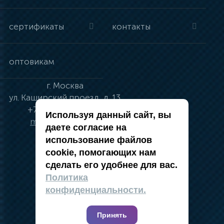
сертификаты
контакты
оптовикам
г.
Москва
ул.
Каширский проезд, д. 13
+7 (495) 134-41-83
Используя данный сайт, вы
moskva@vincci.ru
даете согласие на
использование файлов
cookie, помогающих нам
сделать его удобнее для вас.
политика в отношении обработки
Политика
персональных данных
конфиденциальности.
публичная оферта
карта сайта
Принять
2019 — 2026 @ Компания Vincci