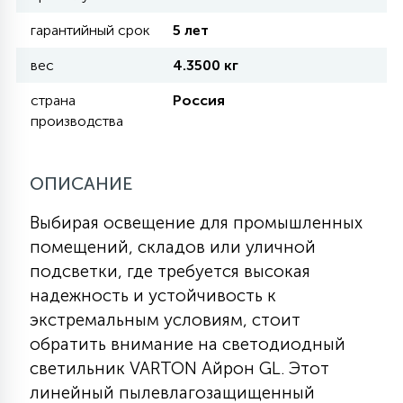
гарантийный срок
5 лет
11
УЛИЧНЫЕ ЕЛИ
вес
4.3500 кг
страна
Россия
4
производства
ИНТЕРЬЕРНЫЕ ЕЛИ
ОПИСАНИЕ
12
КОМПЛЕКТЫ ДЛЯ ЕЛЕЙ
Выбирая освещение для промышленных
помещений, складов или уличной
4
ВИДЕО ЗАНАВЕСЫ
подсветки, где требуется высокая
надежность и устойчивость к
экстремальным условиям, стоит
524
ПРАЗДНИЧНЫЕ ФИГУРЫ-
обратить внимание на светодиодный
ФОНАРИКИ
светильник VARTON Айрон GL. Этот
линейный пылевлагозащищенный
4
КОСМЕТОЛОГИЧЕСКИЕ