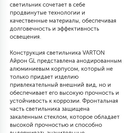
светильник сочетает в себе
КРЕСЛА
продвинутые технологии и
качественные материалы, обеспечивая
6
МЕДИЦИНСКИЕ АППАРАТЫ
долговечность и эффективность
освещения.
3
ОПЕРАЦИОННЫЕ СТОЛЫ
Конструкция светильника VARTON
Айрон GL представлена анодированным
17
алюминиевым корпусом, который не
ДИНАМИЧЕСКИЙ СВЕТ
только придает изделию
привлекательный внешний вид, но и
98
обеспечивает его высокую прочность и
СЦЕНИЧЕСКОЕ И СТУДИЙНОЕ
устойчивость к коррозии. Фронтальная
часть светильника защищена
6
закаленным стеклом, которое обладает
ЛАЗЕРНЫЕ СИСТЕМЫ
высокой прочностью и способно
выдерживать значительные