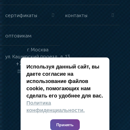
сертификаты
контакты
оптовикам
г.
Москва
ул.
Каширский проезд, д. 13
+7 (495) 134-41-83
Используя данный сайт, вы
moskva@vincci.ru
даете согласие на
использование файлов
cookie, помогающих нам
сделать его удобнее для вас.
политика в отношении обработки
Политика
персональных данных
конфиденциальности.
публичная оферта
карта сайта
Принять
2019 — 2026 @ Компания Vincci