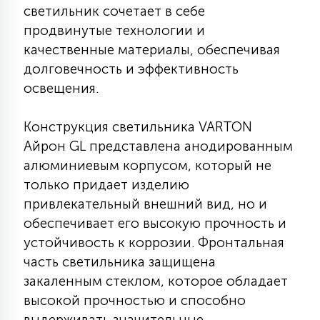
светильник сочетает в себе
КРЕСЛА
продвинутые технологии и
качественные материалы, обеспечивая
6
МЕДИЦИНСКИЕ АППАРАТЫ
долговечность и эффективность
освещения.
3
ОПЕРАЦИОННЫЕ СТОЛЫ
Конструкция светильника VARTON
Айрон GL представлена анодированным
17
алюминиевым корпусом, который не
ДИНАМИЧЕСКИЙ СВЕТ
только придает изделию
привлекательный внешний вид, но и
98
обеспечивает его высокую прочность и
СЦЕНИЧЕСКОЕ И СТУДИЙНОЕ
устойчивость к коррозии. Фронтальная
часть светильника защищена
6
закаленным стеклом, которое обладает
ЛАЗЕРНЫЕ СИСТЕМЫ
высокой прочностью и способно
выдерживать значительные