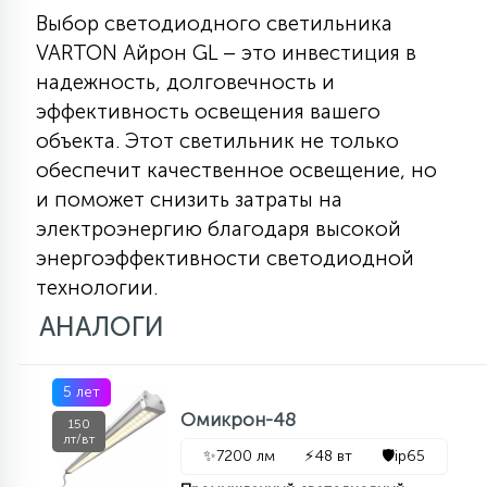
Выбор светодиодного светильника
VARTON Айрон GL – это инвестиция в
надежность, долговечность и
эффективность освещения вашего
объекта. Этот светильник не только
обеспечит качественное освещение, но
и поможет снизить затраты на
электроэнергию благодаря высокой
энергоэффективности светодиодной
технологии.
АНАЛОГИ
5 лет
Омикрон-48
150
лт/вт
✨
7200 лм
⚡
48 вт
🛡️
ip65