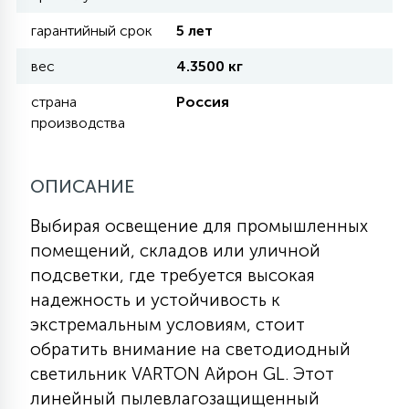
гарантийный срок
5 лет
11
УЛИЧНЫЕ ЕЛИ
вес
4.3500 кг
страна
Россия
4
производства
ИНТЕРЬЕРНЫЕ ЕЛИ
ОПИСАНИЕ
12
КОМПЛЕКТЫ ДЛЯ ЕЛЕЙ
Выбирая освещение для промышленных
помещений, складов или уличной
4
ВИДЕО ЗАНАВЕСЫ
подсветки, где требуется высокая
надежность и устойчивость к
экстремальным условиям, стоит
524
ПРАЗДНИЧНЫЕ ФИГУРЫ-
обратить внимание на светодиодный
ФОНАРИКИ
светильник VARTON Айрон GL. Этот
линейный пылевлагозащищенный
4
КОСМЕТОЛОГИЧЕСКИЕ