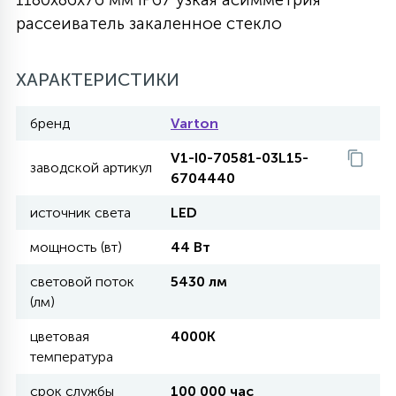
рассеиватель закаленное стекло
27
135
13
ДЕРЕВЯННЫЕ
ЦИЛИНДРИЧЕСКИЕ
3D МОТИВЫ
СЕГМЕНТ
ХАРАКТЕРИСТИКИ
117
568
10
144
ВОЛНИСТЫЕ
ТАБЛЕТКИ
ГИРЛЯНДЫ
АКСЕССУАРЫ К LED ПАНЕЛЯМ
бренд
Varton
V1-I0-70581-03L15-
669
заводской артикул
79
БРА И ЛЮСТРЫ
6704440
ШАРЫ
источник света
LED
2
мощность (вт)
44 Вт
САЛЮТЫ
световой поток
5430 лм
(лм)
17
ДЕРЕВЬЯ
цветовая
4000K
температура
60
3D ФИГУРЫ ИЗ АКРИЛА
срок службы
100 000 час