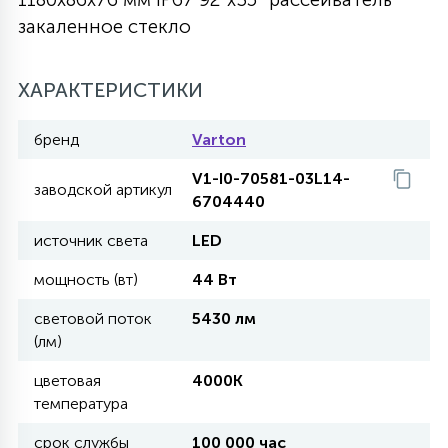
закаленное стекло
27
135
13
ДЕРЕВЯННЫЕ
ЦИЛИНДРИЧЕСКИЕ
3D МОТИВЫ
СЕГМЕНТ
ХАРАКТЕРИСТИКИ
117
568
10
144
ВОЛНИСТЫЕ
ТАБЛЕТКИ
ГИРЛЯНДЫ
АКСЕССУАРЫ К LED ПАНЕЛЯМ
бренд
Varton
V1-I0-70581-03L14-
669
заводской артикул
79
БРА И ЛЮСТРЫ
6704440
ШАРЫ
источник света
LED
2
мощность (вт)
44 Вт
САЛЮТЫ
световой поток
5430 лм
(лм)
17
ДЕРЕВЬЯ
цветовая
4000K
температура
60
3D ФИГУРЫ ИЗ АКРИЛА
срок службы
100 000 час