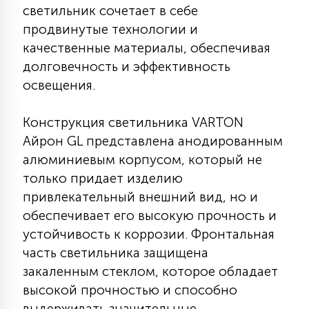
светильник сочетает в себе
КРЕСЛА
продвинутые технологии и
качественные материалы, обеспечивая
6
МЕДИЦИНСКИЕ АППАРАТЫ
долговечность и эффективность
освещения.
3
ОПЕРАЦИОННЫЕ СТОЛЫ
Конструкция светильника VARTON
Айрон GL представлена анодированным
17
алюминиевым корпусом, который не
ДИНАМИЧЕСКИЙ СВЕТ
только придает изделию
привлекательный внешний вид, но и
98
обеспечивает его высокую прочность и
СЦЕНИЧЕСКОЕ И СТУДИЙНОЕ
устойчивость к коррозии. Фронтальная
часть светильника защищена
6
закаленным стеклом, которое обладает
ЛАЗЕРНЫЕ СИСТЕМЫ
высокой прочностью и способно
выдерживать значительные