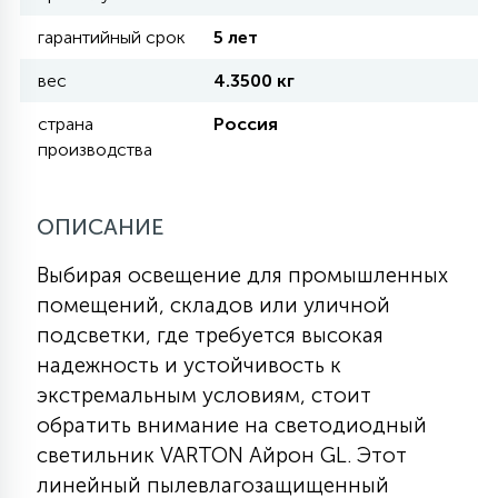
гарантийный срок
5 лет
11
УЛИЧНЫЕ ЕЛИ
вес
4.3500 кг
страна
Россия
4
производства
ИНТЕРЬЕРНЫЕ ЕЛИ
ОПИСАНИЕ
12
КОМПЛЕКТЫ ДЛЯ ЕЛЕЙ
Выбирая освещение для промышленных
помещений, складов или уличной
4
ВИДЕО ЗАНАВЕСЫ
подсветки, где требуется высокая
надежность и устойчивость к
экстремальным условиям, стоит
524
ПРАЗДНИЧНЫЕ ФИГУРЫ-
обратить внимание на светодиодный
ФОНАРИКИ
светильник VARTON Айрон GL. Этот
линейный пылевлагозащищенный
4
КОСМЕТОЛОГИЧЕСКИЕ