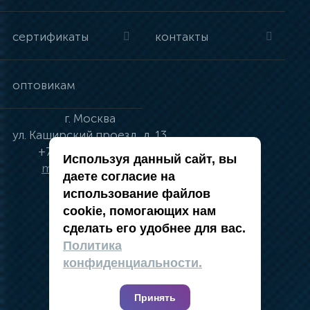
сертификаты
контакты
оптовикам
г.
Москва
ул.
Каширский проезд, д. 13
+7 (495) 134-41-83
Используя данный сайт, вы
moskva@vincci.ru
даете согласие на
использование файлов
cookie, помогающих нам
сделать его удобнее для вас.
политика в отношении обработки
Политика
персональных данных
конфиденциальности.
публичная оферта
карта сайта
Принять
2019 — 2026 @ Компания Vincci