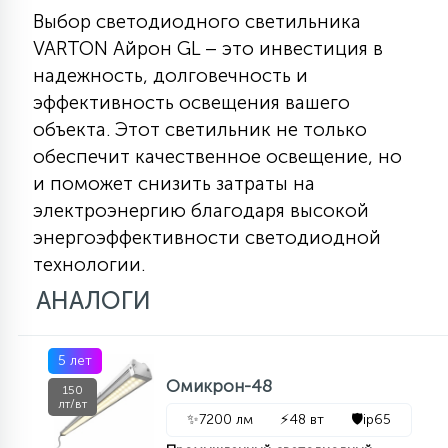
Выбор светодиодного светильника
VARTON Айрон GL – это инвестиция в
надежность, долговечность и
эффективность освещения вашего
объекта. Этот светильник не только
обеспечит качественное освещение, но
и поможет снизить затраты на
электроэнергию благодаря высокой
энергоэффективности светодиодной
технологии.
АНАЛОГИ
5 лет
Омикрон-48
150
лт/вт
✨
7200 лм
⚡
48 вт
🛡️
ip65