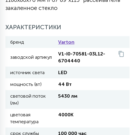
закаленное стекло
27
135
13
ДЕРЕВЯННЫЕ
ЦИЛИНДРИЧЕСКИЕ
3D МОТИВЫ
СЕГМЕНТ
ХАРАКТЕРИСТИКИ
117
568
10
144
ВОЛНИСТЫЕ
ТАБЛЕТКИ
ГИРЛЯНДЫ
АКСЕССУАРЫ К LED ПАНЕЛЯМ
бренд
Varton
V1-I0-70581-03L12-
669
заводской артикул
79
БРА И ЛЮСТРЫ
6704440
ШАРЫ
источник света
LED
2
мощность (вт)
44 Вт
САЛЮТЫ
световой поток
5430 лм
(лм)
17
ДЕРЕВЬЯ
цветовая
4000K
температура
60
3D ФИГУРЫ ИЗ АКРИЛА
срок службы
100 000 час