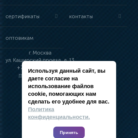
сертификаты
контакты
оптовикам
г.
Москва
ул.
Каширский проезд, д. 13
+7 (495) 134-41-83
Используя данный сайт, вы
moskva@vincci.ru
даете согласие на
использование файлов
cookie, помогающих нам
сделать его удобнее для вас.
политика в отношении обработки
Политика
персональных данных
конфиденциальности.
публичная оферта
карта сайта
Принять
2019 — 2026 @ Компания Vincci