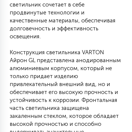
светильник сочетает в себе
КРЕСЛА
продвинутые технологии и
качественные материалы, обеспечивая
6
МЕДИЦИНСКИЕ АППАРАТЫ
долговечность и эффективность
освещения.
3
ОПЕРАЦИОННЫЕ СТОЛЫ
Конструкция светильника VARTON
Айрон GL представлена анодированным
17
алюминиевым корпусом, который не
ДИНАМИЧЕСКИЙ СВЕТ
только придает изделию
привлекательный внешний вид, но и
98
обеспечивает его высокую прочность и
СЦЕНИЧЕСКОЕ И СТУДИЙНОЕ
устойчивость к коррозии. Фронтальная
часть светильника защищена
6
закаленным стеклом, которое обладает
ЛАЗЕРНЫЕ СИСТЕМЫ
высокой прочностью и способно
выдерживать значительные