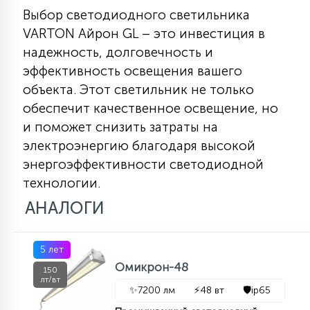
Выбор светодиодного светильника
VARTON Айрон GL – это инвестиция в
надежность, долговечность и
эффективность освещения вашего
объекта. Этот светильник не только
обеспечит качественное освещение, но
и поможет снизить затраты на
электроэнергию благодаря высокой
энергоэффективности светодиодной
технологии.
АНАЛОГИ
5 лет
Омикрон-48
150
лт/вт
✨
7200 лм
⚡
48 вт
🛡️
ip65