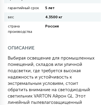
гарантийный срок
5 лет
11
УЛИЧНЫЕ ЕЛИ
вес
4.3500 кг
страна
Россия
4
производства
ИНТЕРЬЕРНЫЕ ЕЛИ
ОПИСАНИЕ
12
КОМПЛЕКТЫ ДЛЯ ЕЛЕЙ
Выбирая освещение для промышленных
помещений, складов или уличной
4
ВИДЕО ЗАНАВЕСЫ
подсветки, где требуется высокая
надежность и устойчивость к
экстремальным условиям, стоит
524
ПРАЗДНИЧНЫЕ ФИГУРЫ-
обратить внимание на светодиодный
ФОНАРИКИ
светильник VARTON Айрон GL. Этот
линейный пылевлагозащищенный
4
КОСМЕТОЛОГИЧЕСКИЕ