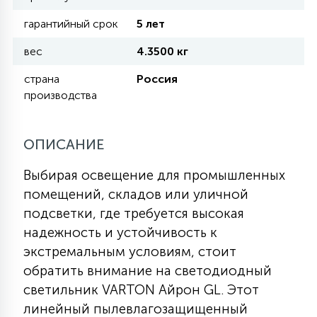
гарантийный срок
5 лет
11
УЛИЧНЫЕ ЕЛИ
вес
4.3500 кг
страна
Россия
4
производства
ИНТЕРЬЕРНЫЕ ЕЛИ
ОПИСАНИЕ
12
КОМПЛЕКТЫ ДЛЯ ЕЛЕЙ
Выбирая освещение для промышленных
помещений, складов или уличной
4
ВИДЕО ЗАНАВЕСЫ
подсветки, где требуется высокая
надежность и устойчивость к
экстремальным условиям, стоит
524
ПРАЗДНИЧНЫЕ ФИГУРЫ-
обратить внимание на светодиодный
ФОНАРИКИ
светильник VARTON Айрон GL. Этот
линейный пылевлагозащищенный
4
КОСМЕТОЛОГИЧЕСКИЕ