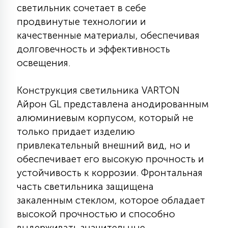
светильник сочетает в себе
КРЕСЛА
продвинутые технологии и
качественные материалы, обеспечивая
6
МЕДИЦИНСКИЕ АППАРАТЫ
долговечность и эффективность
освещения.
3
ОПЕРАЦИОННЫЕ СТОЛЫ
Конструкция светильника VARTON
Айрон GL представлена анодированным
17
алюминиевым корпусом, который не
ДИНАМИЧЕСКИЙ СВЕТ
только придает изделию
привлекательный внешний вид, но и
98
обеспечивает его высокую прочность и
СЦЕНИЧЕСКОЕ И СТУДИЙНОЕ
устойчивость к коррозии. Фронтальная
часть светильника защищена
6
закаленным стеклом, которое обладает
ЛАЗЕРНЫЕ СИСТЕМЫ
высокой прочностью и способно
выдерживать значительные