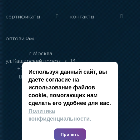
сертификаты
контакты
оптовикам
г.
Москва
ул.
Каширский проезд, д. 13
+7 (495) 134-41-83
Используя данный сайт, вы
moskva@vincci.ru
даете согласие на
использование файлов
cookie, помогающих нам
сделать его удобнее для вас.
политика в отношении обработки
Политика
персональных данных
конфиденциальности.
публичная оферта
карта сайта
Принять
2019 — 2026 @ Компания Vincci