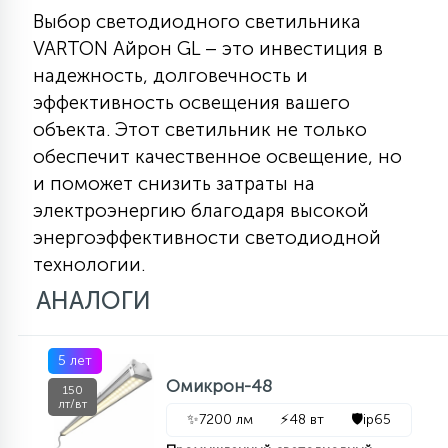
Выбор светодиодного светильника
VARTON Айрон GL – это инвестиция в
надежность, долговечность и
эффективность освещения вашего
объекта. Этот светильник не только
обеспечит качественное освещение, но
и поможет снизить затраты на
электроэнергию благодаря высокой
энергоэффективности светодиодной
технологии.
АНАЛОГИ
5 лет
Омикрон-48
150
лт/вт
✨
7200 лм
⚡
48 вт
🛡️
ip65