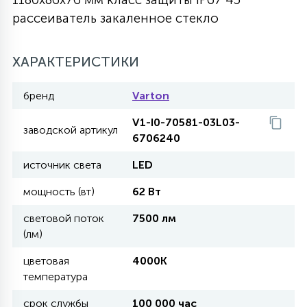
рассеиватель закаленное стекло
27
135
13
ДЕРЕВЯННЫЕ
ЦИЛИНДРИЧЕСКИЕ
3D МОТИВЫ
СЕГМЕНТ
ХАРАКТЕРИСТИКИ
117
568
10
144
ВОЛНИСТЫЕ
ТАБЛЕТКИ
ГИРЛЯНДЫ
АКСЕССУАРЫ К LED ПАНЕЛЯМ
бренд
Varton
V1-I0-70581-03L03-
669
заводской артикул
79
БРА И ЛЮСТРЫ
6706240
ШАРЫ
источник света
LED
2
мощность (вт)
62 Вт
САЛЮТЫ
световой поток
7500 лм
(лм)
17
ДЕРЕВЬЯ
цветовая
4000K
температура
60
3D ФИГУРЫ ИЗ АКРИЛА
срок службы
100 000 час