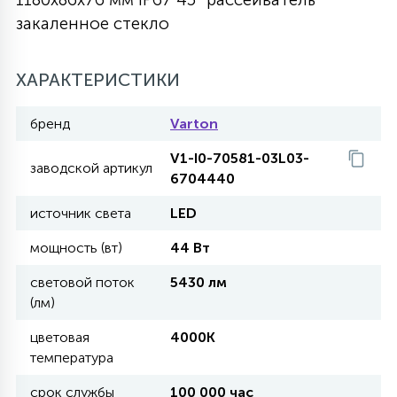
закаленное стекло
27
135
13
ДЕРЕВЯННЫЕ
ЦИЛИНДРИЧЕСКИЕ
3D МОТИВЫ
СЕГМЕНТ
ХАРАКТЕРИСТИКИ
117
568
10
144
ВОЛНИСТЫЕ
ТАБЛЕТКИ
ГИРЛЯНДЫ
АКСЕССУАРЫ К LED ПАНЕЛЯМ
бренд
Varton
V1-I0-70581-03L03-
669
заводской артикул
79
БРА И ЛЮСТРЫ
6704440
ШАРЫ
источник света
LED
2
мощность (вт)
44 Вт
САЛЮТЫ
световой поток
5430 лм
(лм)
17
ДЕРЕВЬЯ
цветовая
4000K
температура
60
3D ФИГУРЫ ИЗ АКРИЛА
срок службы
100 000 час