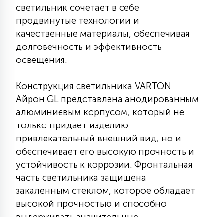
светильник сочетает в себе
КРЕСЛА
продвинутые технологии и
качественные материалы, обеспечивая
6
МЕДИЦИНСКИЕ АППАРАТЫ
долговечность и эффективность
освещения.
3
ОПЕРАЦИОННЫЕ СТОЛЫ
Конструкция светильника VARTON
Айрон GL представлена анодированным
17
алюминиевым корпусом, который не
ДИНАМИЧЕСКИЙ СВЕТ
только придает изделию
привлекательный внешний вид, но и
98
обеспечивает его высокую прочность и
СЦЕНИЧЕСКОЕ И СТУДИЙНОЕ
устойчивость к коррозии. Фронтальная
часть светильника защищена
6
закаленным стеклом, которое обладает
ЛАЗЕРНЫЕ СИСТЕМЫ
высокой прочностью и способно
выдерживать значительные