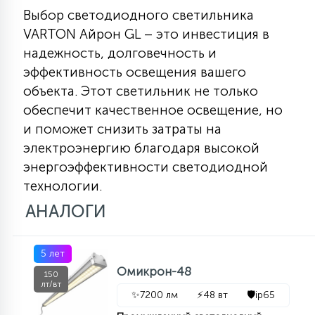
Выбор светодиодного светильника
VARTON Айрон GL – это инвестиция в
надежность, долговечность и
эффективность освещения вашего
объекта. Этот светильник не только
обеспечит качественное освещение, но
и поможет снизить затраты на
электроэнергию благодаря высокой
энергоэффективности светодиодной
технологии.
АНАЛОГИ
5 лет
Омикрон-48
150
лт/вт
✨
7200 лм
⚡
48 вт
🛡️
ip65