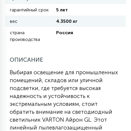
гарантийный срок
5 лет
11
УЛИЧНЫЕ ЕЛИ
вес
4.3500 кг
страна
Россия
4
производства
ИНТЕРЬЕРНЫЕ ЕЛИ
ОПИСАНИЕ
12
КОМПЛЕКТЫ ДЛЯ ЕЛЕЙ
Выбирая освещение для промышленных
помещений, складов или уличной
4
ВИДЕО ЗАНАВЕСЫ
подсветки, где требуется высокая
надежность и устойчивость к
экстремальным условиям, стоит
524
ПРАЗДНИЧНЫЕ ФИГУРЫ-
обратить внимание на светодиодный
ФОНАРИКИ
светильник VARTON Айрон GL. Этот
линейный пылевлагозащищенный
4
КОСМЕТОЛОГИЧЕСКИЕ