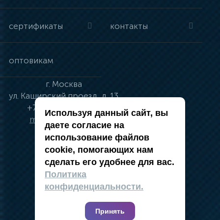
сертификаты
контакты
оптовикам
г.
Москва
ул.
Каширский проезд, д. 13
+7 (495) 134-41-83
Используя данный сайт, вы
moskva@vincci.ru
даете согласие на
использование файлов
cookie, помогающих нам
сделать его удобнее для вас.
политика в отношении обработки
Политика
персональных данных
конфиденциальности.
публичная оферта
карта сайта
Принять
2019 — 2026 @ Компания Vincci