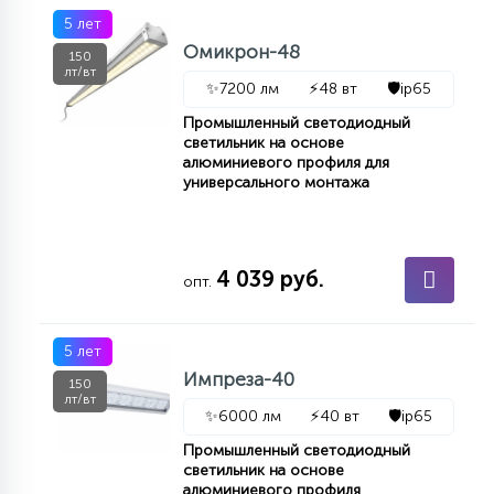
5 лет
Омикрон-48
150
лт/вт
✨
7200 лм
⚡
48 вт
🛡️
ip65
Промышленный светодиодный
светильник на основе
алюминиевого профиля для
универсального монтажа
4 039 руб.
опт.
5 лет
Импреза-40
150
лт/вт
✨
6000 лм
⚡
40 вт
🛡️
ip65
Промышленный светодиодный
светильник на основе
алюминиевого профиля