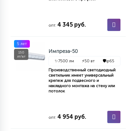
4 345 руб.
опт.
5 лет
Импреза-50
150
лт/вт
✨
7500 лм
⚡
50 вт
🛡️
ip65
Производственный светодиодный
светильник имеет универсальный
крепеж для подвесного и
накладного монтажа на стену или
потолок
4 954 руб.
опт.