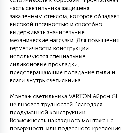
устойчивость к коррозии. Фронтальная
7
УПРАВЛЕНИЕ СВЕТОМ
часть светильника защищена
закаленным стеклом, которое обладает
высокой прочностью и способно
34
КОМПЛЕКТУЮЩИЕ
выдерживать значительные
механические нагрузки. Для повышения
герметичности конструкции
4
СТЕКЛЯННЫЕ
используются специальные
силиконовые прокладки,
37
предотвращающие попадание пыли и
ПОДВЕСНЫЕ
влаги внутрь светильника.
12
Монтаж светильника VARTON Айрон GL
НАПОЛЬНЫЕ
не вызовет трудностей благодаря
продуманной конструкции.
36
Возможность накладного монтажа на
НАСТЕННЫЕ
поверхность или подвесного крепления