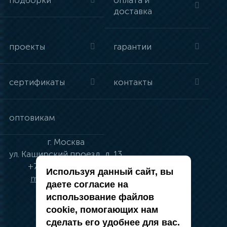
подборки
оплата и
доставка
проекты
гарантии
сертификаты
контакты
оптовикам
г.
Москва
ул.
Каширский проезд, д. 13
+7 (495) 134-41-83
Используя данный сайт, вы
moskva@vincci.ru
даете согласие на
использование файлов
cookie, помогающих нам
сделать его удобнее для вас.