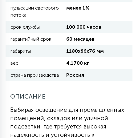
пульсации светового
менее 1%
потока
11
УЛИЧНЫЕ ЕЛИ
срок службы
100 000 часов
гарантийный срок
60 месяцев
4
ИНТЕРЬЕРНЫЕ ЕЛИ
габариты
1180х86х76 мм
вес
4.1700 кг
12
КОМПЛЕКТЫ ДЛЯ ЕЛЕЙ
страна производства
Россия
4
ВИДЕО ЗАНАВЕСЫ
ОПИСАНИЕ
Выбирая освещение для промышленных
524
ПРАЗДНИЧНЫЕ ФИГУРЫ-
помещений, складов или уличной
ФОНАРИКИ
подсветки, где требуется высокая
надежность и устойчивость к
4
КОСМЕТОЛОГИЧЕСКИЕ