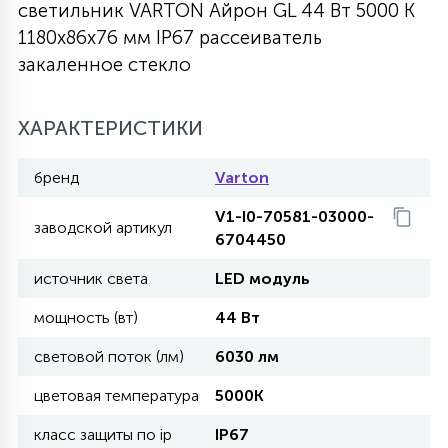
светильник VARTON Айрон GL 44 Вт 5000 K
27
1180х86х76 мм IP67 рассеиватель
135
13
ДЕРЕВЯННЫЕ
ЦИЛИНДРИЧЕСКИЕ
3D МОТИВЫ
СЕГМЕНТ
закаленное стекло
117
568
10
144
ВОЛНИСТЫЕ
ХАРАКТЕРИСТИКИ
ТАБЛЕТКИ
ГИРЛЯНДЫ
АКСЕССУАРЫ К LED ПАНЕЛЯМ
бренд
Varton
669
79
БРА И ЛЮСТРЫ
ШАРЫ
V1-I0-70581-03000-
заводской артикул
6704450
2
источник света
LED модуль
САЛЮТЫ
мощность (вт)
44 Вт
17
световой поток (лм)
6030 лм
ДЕРЕВЬЯ
цветовая температура
5000K
60
класс защиты по ip
IP67
3D ФИГУРЫ ИЗ АКРИЛА