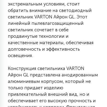
экстремальным условиям, стоит
КРЕСЛА
обратить внимание на светодиодный
светильник VARTON Айрон GL. Этот
6
МЕДИЦИНСКИЕ АППАРАТЫ
линейный пылевлагозащищенный
светильник сочетает в себе
продвинутые технологии и
3
ОПЕРАЦИОННЫЕ СТОЛЫ
качественные материалы, обеспечивая
долговечность и эффективность
17
освещения.
ДИНАМИЧЕСКИЙ СВЕТ
Конструкция светильника VARTON
98
Айрон GL представлена анодированным
СЦЕНИЧЕСКОЕ И СТУДИЙНОЕ
алюминиевым корпусом, который не
только придает изделию
6
привлекательный внешний вид, но и
ЛАЗЕРНЫЕ СИСТЕМЫ
обеспечивает его высокую прочность и