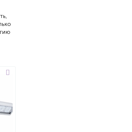
ть,
лько
ргию