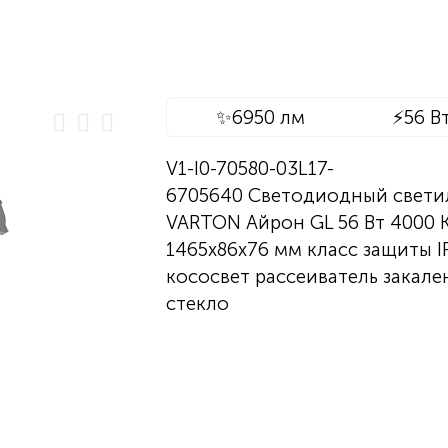
✨
6950 лм
⚡
56 В
V1-I0-70580-03L17-
6705640 Светодиодный свети
VARTON Айрон GL 56 Вт 4000 
1465х86х76 мм класс защиты I
кососвет рассеиватель закале
стекло