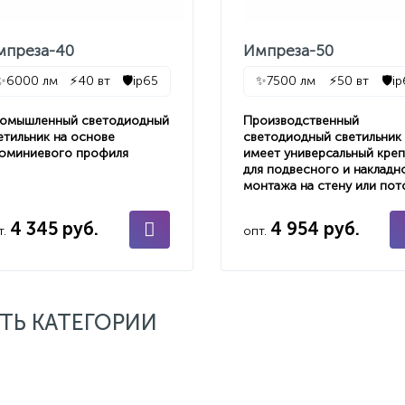
мпреза-40
Импреза-50
✨
6000 лм
⚡
40 вт
🛡️
ip65
✨
7500 лм
⚡
50 вт
🛡️
i
омышленный светодиодный
Производственный
етильник на основе
светодиодный светильник
юминиевого профиля
имеет универсальный кре
для подвесного и накладн
монтажа на стену или пот
4 345 руб.
4 954 руб.
т.
опт.
ТЬ КАТЕГОРИИ