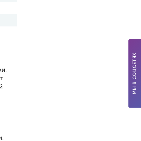
МЫ В СОЦСЕТЯХ
ки,
ит
й
и.