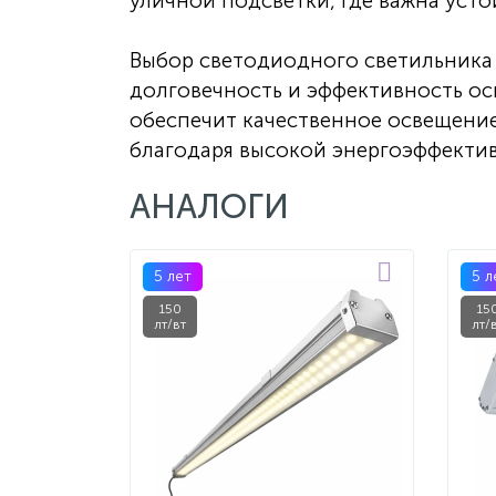
уличной подсветки, где важна уст
Выбор светодиодного светильника 
долговечность и эффективность ос
обеспечит качественное освещение
благодаря высокой энергоэффекти
АНАЛОГИ
5 лет
5 л
150
15
лт/вт
лт/