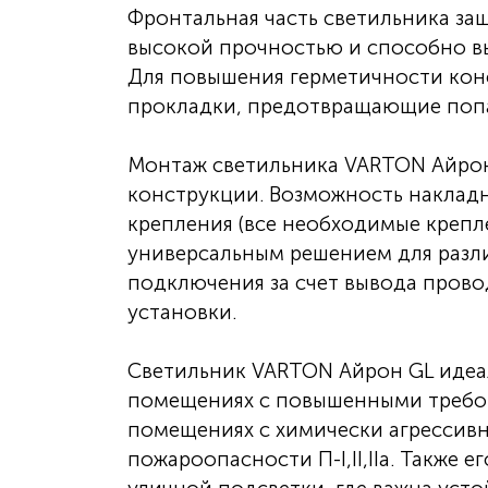
Фронтальная часть светильника за
высокой прочностью и способно вы
Для повышения герметичности кон
прокладки, предотвращающие попад
Монтаж светильника VARTON Айрон
конструкции. Возможность наклад
крепления (все необходимые крепле
универсальным решением для разли
подключения за счет вывода прово
установки.
Светильник VARTON Айрон GL идеа
помещениях с повышенными требов
помещениях с химически агрессив
пожароопасности П-I,II,IIа. Также