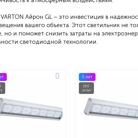
ойчивость к атмосферным воздействиям.
VARTON Айрон GL – это инвестиция в надежнос
вещения вашего объекта. Этот светильник не то
, но и поможет снизить затраты на электроэне
вности светодиодной технологии.
ет
5 лет
0
150
вт
лт/вт