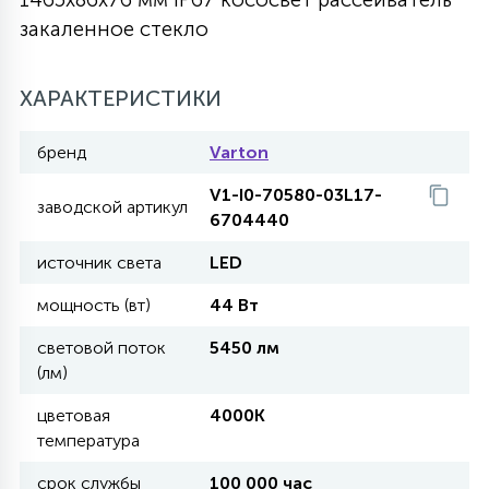
закаленное стекло
27
135
13
ДЕРЕВЯННЫЕ
ЦИЛИНДРИЧЕСКИЕ
3D МОТИВЫ
СЕГМЕНТ
ХАРАКТЕРИСТИКИ
117
568
10
144
ВОЛНИСТЫЕ
ТАБЛЕТКИ
ГИРЛЯНДЫ
АКСЕССУАРЫ К LED ПАНЕЛЯМ
бренд
Varton
V1-I0-70580-03L17-
669
заводской артикул
79
БРА И ЛЮСТРЫ
6704440
ШАРЫ
источник света
LED
2
мощность (вт)
44 Вт
САЛЮТЫ
световой поток
5450 лм
(лм)
17
ДЕРЕВЬЯ
цветовая
4000K
температура
60
3D ФИГУРЫ ИЗ АКРИЛА
срок службы
100 000 час