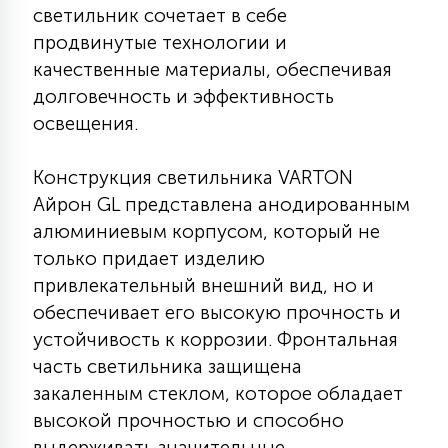
светильник сочетает в себе
КРЕСЛА
продвинутые технологии и
качественные материалы, обеспечивая
6
МЕДИЦИНСКИЕ АППАРАТЫ
долговечность и эффективность
освещения.
3
ОПЕРАЦИОННЫЕ СТОЛЫ
Конструкция светильника VARTON
Айрон GL представлена анодированным
17
алюминиевым корпусом, который не
ДИНАМИЧЕСКИЙ СВЕТ
только придает изделию
привлекательный внешний вид, но и
98
обеспечивает его высокую прочность и
СЦЕНИЧЕСКОЕ И СТУДИЙНОЕ
устойчивость к коррозии. Фронтальная
часть светильника защищена
6
закаленным стеклом, которое обладает
ЛАЗЕРНЫЕ СИСТЕМЫ
высокой прочностью и способно
выдерживать значительные