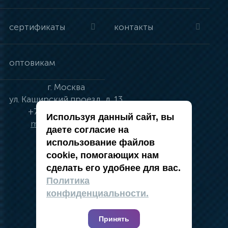
сертификаты
контакты
оптовикам
г.
Москва
ул.
Каширский проезд, д. 13
+7 (495) 134-41-83
Используя данный сайт, вы
moskva@vincci.ru
даете согласие на
использование файлов
cookie, помогающих нам
сделать его удобнее для вас.
политика в отношении обработки
Политика
персональных данных
конфиденциальности.
публичная оферта
карта сайта
Принять
2019 — 2026 @ Компания Vincci