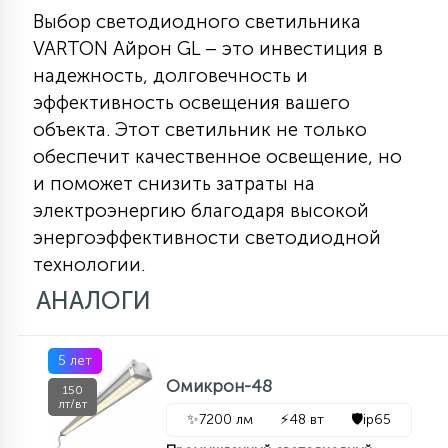
Выбор светодиодного светильника
VARTON Айрон GL – это инвестиция в
надежность, долговечность и
эффективность освещения вашего
объекта. Этот светильник не только
обеспечит качественное освещение, но
и поможет снизить затраты на
электроэнергию благодаря высокой
энергоэффективности светодиодной
технологии.
АНАЛОГИ
5 лет
Омикрон-48
150
лт/вт
✨
7200 лм
⚡
48 вт
🛡️
ip65