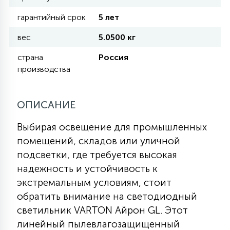
гарантийный срок
5 лет
11
УЛИЧНЫЕ ЕЛИ
вес
5.0500 кг
страна
Россия
4
производства
ИНТЕРЬЕРНЫЕ ЕЛИ
ОПИСАНИЕ
12
КОМПЛЕКТЫ ДЛЯ ЕЛЕЙ
Выбирая освещение для промышленных
помещений, складов или уличной
4
ВИДЕО ЗАНАВЕСЫ
подсветки, где требуется высокая
надежность и устойчивость к
экстремальным условиям, стоит
524
ПРАЗДНИЧНЫЕ ФИГУРЫ-
обратить внимание на светодиодный
ФОНАРИКИ
светильник VARTON Айрон GL. Этот
линейный пылевлагозащищенный
4
КОСМЕТОЛОГИЧЕСКИЕ