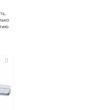
ть,
лько
ргию