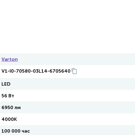
Varton
V1-I0-70580-03L14-6705640
LED
56 Вт
6950 лм
4000K
100 000 час