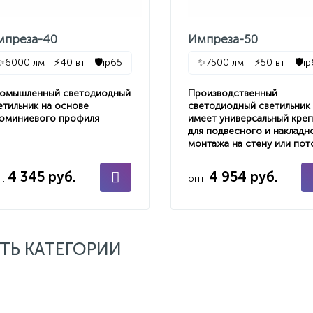
мпреза-40
Импреза-50
✨
6000 лм
⚡
40 вт
🛡️
ip65
✨
7500 лм
⚡
50 вт
🛡️
i
омышленный светодиодный
Производственный
етильник на основе
светодиодный светильник
юминиевого профиля
имеет универсальный кре
для подвесного и накладн
монтажа на стену или пот
4 345 руб.
4 954 руб.
т.
опт.
ТЬ КАТЕГОРИИ