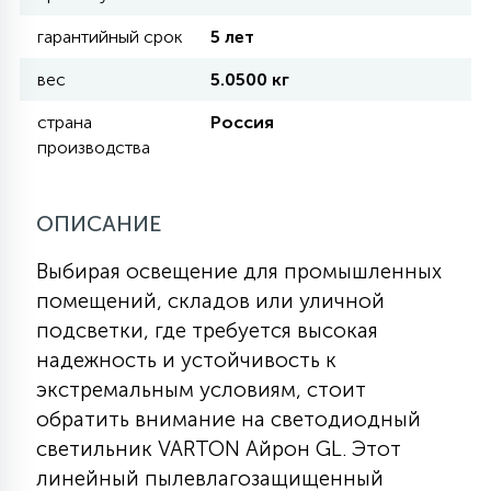
гарантийный срок
5 лет
11
УЛИЧНЫЕ ЕЛИ
вес
5.0500 кг
страна
Россия
4
производства
ИНТЕРЬЕРНЫЕ ЕЛИ
ОПИСАНИЕ
12
КОМПЛЕКТЫ ДЛЯ ЕЛЕЙ
Выбирая освещение для промышленных
помещений, складов или уличной
4
ВИДЕО ЗАНАВЕСЫ
подсветки, где требуется высокая
надежность и устойчивость к
экстремальным условиям, стоит
524
ПРАЗДНИЧНЫЕ ФИГУРЫ-
обратить внимание на светодиодный
ФОНАРИКИ
светильник VARTON Айрон GL. Этот
линейный пылевлагозащищенный
4
КОСМЕТОЛОГИЧЕСКИЕ