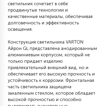
светильник сочетает в себе
КРЕСЛА
продвинутые технологии и
качественные материалы, обеспечивая
6
МЕДИЦИНСКИЕ АППАРАТЫ
долговечность и эффективность
освещения.
3
ОПЕРАЦИОННЫЕ СТОЛЫ
Конструкция светильника VARTON
Айрон GL представлена анодированным
17
алюминиевым корпусом, который не
ДИНАМИЧЕСКИЙ СВЕТ
только придает изделию
привлекательный внешний вид, но и
98
обеспечивает его высокую прочность и
СЦЕНИЧЕСКОЕ И СТУДИЙНОЕ
устойчивость к коррозии. Фронтальная
часть светильника защищена
6
закаленным стеклом, которое обладает
ЛАЗЕРНЫЕ СИСТЕМЫ
высокой прочностью и способно
выдерживать значительные