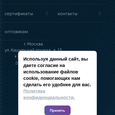
сертификаты
контакты
оптовикам
г.
Москва
ул.
Каширский проезд, д. 13
+7 (495) 134-41-83
Используя данный сайт, вы
moskva@vincci.ru
даете согласие на
использование файлов
cookie, помогающих нам
сделать его удобнее для вас.
политика в отношении обработки
Политика
персональных данных
конфиденциальности.
публичная оферта
карта сайта
Принять
2019 — 2026 @ Компания Vincci