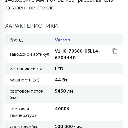
закаленное стекло
27
135
13
ДЕРЕВЯННЫЕ
ЦИЛИНДРИЧЕСКИЕ
3D МОТИВЫ
СЕГМЕНТ
ХАРАКТЕРИСТИКИ
117
568
10
144
ВОЛНИСТЫЕ
ТАБЛЕТКИ
ГИРЛЯНДЫ
АКСЕССУАРЫ К LED ПАНЕЛЯМ
бренд
Varton
V1-I0-70580-03L14-
669
заводской артикул
79
БРА И ЛЮСТРЫ
6704440
ШАРЫ
источник света
LED
2
мощность (вт)
44 Вт
САЛЮТЫ
световой поток
5450 лм
(лм)
17
ДЕРЕВЬЯ
цветовая
4000K
температура
60
3D ФИГУРЫ ИЗ АКРИЛА
срок службы
100 000 час