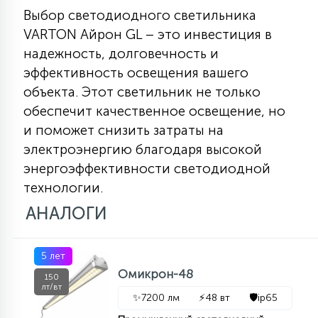
Выбор светодиодного светильника
VARTON Айрон GL – это инвестиция в
надежность, долговечность и
эффективность освещения вашего
объекта. Этот светильник не только
обеспечит качественное освещение, но
и поможет снизить затраты на
электроэнергию благодаря высокой
энергоэффективности светодиодной
технологии.
АНАЛОГИ
5 лет
Омикрон-48
150
лт/вт
✨
7200 лм
⚡
48 вт
🛡️
ip65