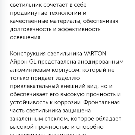
светильник сочетает в себе
КРЕСЛА
продвинутые технологии и
качественные материалы, обеспечивая
6
МЕДИЦИНСКИЕ АППАРАТЫ
долговечность и эффективность
освещения.
3
ОПЕРАЦИОННЫЕ СТОЛЫ
Конструкция светильника VARTON
Айрон GL представлена анодированным
17
алюминиевым корпусом, который не
ДИНАМИЧЕСКИЙ СВЕТ
только придает изделию
привлекательный внешний вид, но и
98
обеспечивает его высокую прочность и
СЦЕНИЧЕСКОЕ И СТУДИЙНОЕ
устойчивость к коррозии. Фронтальная
часть светильника защищена
6
закаленным стеклом, которое обладает
ЛАЗЕРНЫЕ СИСТЕМЫ
высокой прочностью и способно
выдерживать значительные