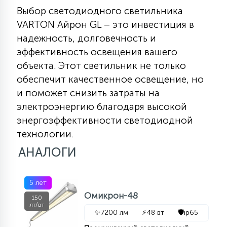
Выбор светодиодного светильника
VARTON Айрон GL – это инвестиция в
надежность, долговечность и
эффективность освещения вашего
объекта. Этот светильник не только
обеспечит качественное освещение, но
и поможет снизить затраты на
электроэнергию благодаря высокой
энергоэффективности светодиодной
технологии.
АНАЛОГИ
5 лет
Омикрон-48
150
лт/вт
✨
7200 лм
⚡
48 вт
🛡️
ip65