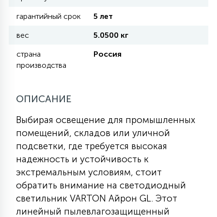
гарантийный срок
5 лет
11
УЛИЧНЫЕ ЕЛИ
вес
5.0500 кг
страна
Россия
4
производства
ИНТЕРЬЕРНЫЕ ЕЛИ
ОПИСАНИЕ
12
КОМПЛЕКТЫ ДЛЯ ЕЛЕЙ
Выбирая освещение для промышленных
помещений, складов или уличной
4
ВИДЕО ЗАНАВЕСЫ
подсветки, где требуется высокая
надежность и устойчивость к
экстремальным условиям, стоит
524
ПРАЗДНИЧНЫЕ ФИГУРЫ-
обратить внимание на светодиодный
ФОНАРИКИ
светильник VARTON Айрон GL. Этот
линейный пылевлагозащищенный
4
КОСМЕТОЛОГИЧЕСКИЕ