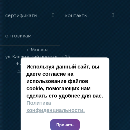
сертификаты
контакты
оптовикам
г.
Москва
ул.
Каширский проезд, д. 13
+7 (495) 134-41-83
Используя данный сайт, вы
moskva@vincci.ru
даете согласие на
использование файлов
cookie, помогающих нам
сделать его удобнее для вас.
политика в отношении обработки
Политика
персональных данных
конфиденциальности.
публичная оферта
карта сайта
Принять
2019 — 2026 @ Компания Vincci