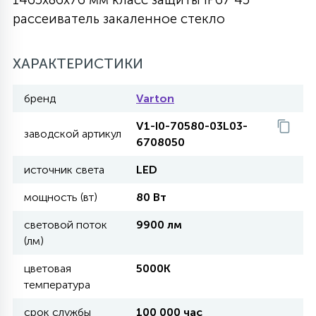
рассеиватель закаленное стекло
27
135
13
ДЕРЕВЯННЫЕ
ЦИЛИНДРИЧЕСКИЕ
3D МОТИВЫ
СЕГМЕНТ
ХАРАКТЕРИСТИКИ
117
568
10
144
ВОЛНИСТЫЕ
ТАБЛЕТКИ
ГИРЛЯНДЫ
АКСЕССУАРЫ К LED ПАНЕЛЯМ
бренд
Varton
V1-I0-70580-03L03-
669
заводской артикул
79
БРА И ЛЮСТРЫ
6708050
ШАРЫ
источник света
LED
2
мощность (вт)
80 Вт
САЛЮТЫ
световой поток
9900 лм
(лм)
17
ДЕРЕВЬЯ
цветовая
5000K
температура
60
3D ФИГУРЫ ИЗ АКРИЛА
срок службы
100 000 час