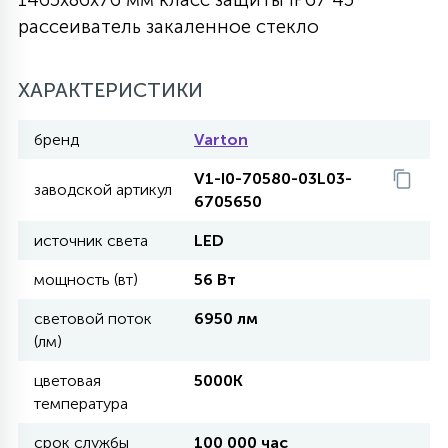
рассеиватель закаленное стекло
27
135
13
ДЕРЕВЯННЫЕ
ЦИЛИНДРИЧЕСКИЕ
3D МОТИВЫ
СЕГМЕНТ
ХАРАКТЕРИСТИКИ
117
568
10
144
ВОЛНИСТЫЕ
ТАБЛЕТКИ
ГИРЛЯНДЫ
АКСЕССУАРЫ К LED ПАНЕЛЯМ
бренд
Varton
V1-I0-70580-03L03-
669
заводской артикул
79
БРА И ЛЮСТРЫ
6705650
ШАРЫ
источник света
LED
2
мощность (вт)
56 Вт
САЛЮТЫ
световой поток
6950 лм
(лм)
17
ДЕРЕВЬЯ
цветовая
5000K
температура
60
3D ФИГУРЫ ИЗ АКРИЛА
срок службы
100 000 час