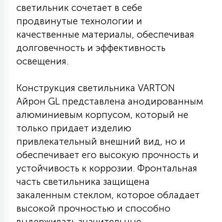
светильник сочетает в себе
КРЕСЛА
продвинутые технологии и
качественные материалы, обеспечивая
6
МЕДИЦИНСКИЕ АППАРАТЫ
долговечность и эффективность
освещения.
3
ОПЕРАЦИОННЫЕ СТОЛЫ
Конструкция светильника VARTON
Айрон GL представлена анодированным
17
алюминиевым корпусом, который не
ДИНАМИЧЕСКИЙ СВЕТ
только придает изделию
привлекательный внешний вид, но и
98
обеспечивает его высокую прочность и
СЦЕНИЧЕСКОЕ И СТУДИЙНОЕ
устойчивость к коррозии. Фронтальная
часть светильника защищена
6
закаленным стеклом, которое обладает
ЛАЗЕРНЫЕ СИСТЕМЫ
высокой прочностью и способно
выдерживать значительные