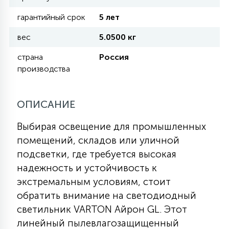
гарантийный срок
5 лет
11
УЛИЧНЫЕ ЕЛИ
вес
5.0500 кг
страна
Россия
4
производства
ИНТЕРЬЕРНЫЕ ЕЛИ
ОПИСАНИЕ
12
КОМПЛЕКТЫ ДЛЯ ЕЛЕЙ
Выбирая освещение для промышленных
помещений, складов или уличной
4
ВИДЕО ЗАНАВЕСЫ
подсветки, где требуется высокая
надежность и устойчивость к
экстремальным условиям, стоит
524
ПРАЗДНИЧНЫЕ ФИГУРЫ-
обратить внимание на светодиодный
ФОНАРИКИ
светильник VARTON Айрон GL. Этот
линейный пылевлагозащищенный
4
КОСМЕТОЛОГИЧЕСКИЕ