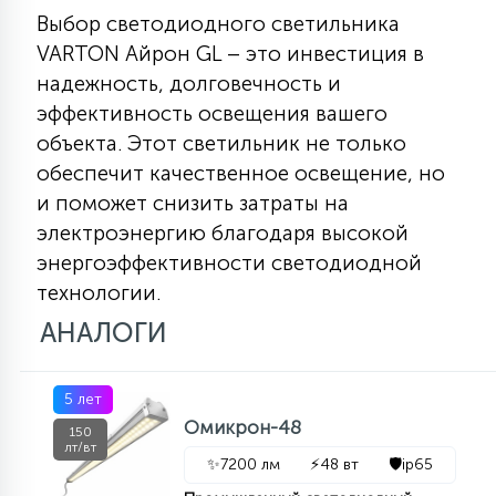
Выбор светодиодного светильника
VARTON Айрон GL – это инвестиция в
надежность, долговечность и
эффективность освещения вашего
объекта. Этот светильник не только
обеспечит качественное освещение, но
и поможет снизить затраты на
электроэнергию благодаря высокой
энергоэффективности светодиодной
технологии.
АНАЛОГИ
5 лет
Омикрон-48
150
лт/вт
✨
7200 лм
⚡
48 вт
🛡️
ip65