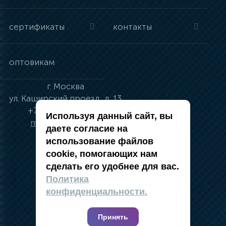
сертификаты
контакты
оптовикам
г.
Москва
ул.
Каширский проезд, д. 13
+7 (495) 134-41-83
Используя данный сайт, вы
moskva@vincci.ru
даете согласие на
использование файлов
cookie, помогающих нам
сделать его удобнее для вас.
политика в отношении обработки
Политика
персональных данных
конфиденциальности.
публичная оферта
карта сайта
Принять
2019 — 2026 @ Компания Vincci