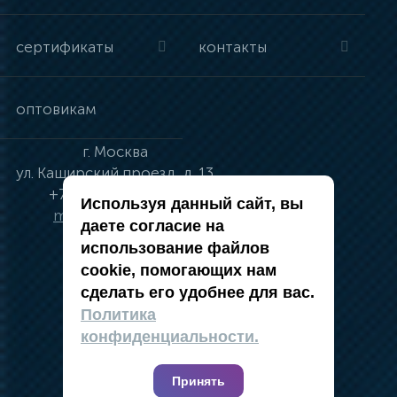
сертификаты
контакты
оптовикам
г.
Москва
ул.
Каширский проезд, д. 13
+7 (495) 134-41-83
Используя данный сайт, вы
moskva@vincci.ru
даете согласие на
использование файлов
cookie, помогающих нам
сделать его удобнее для вас.
политика в отношении обработки
Политика
персональных данных
конфиденциальности.
публичная оферта
карта сайта
Принять
2019 — 2026 @ Компания Vincci