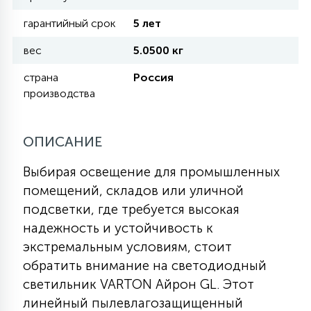
гарантийный срок
5 лет
11
УЛИЧНЫЕ ЕЛИ
вес
5.0500 кг
страна
Россия
4
производства
ИНТЕРЬЕРНЫЕ ЕЛИ
ОПИСАНИЕ
12
КОМПЛЕКТЫ ДЛЯ ЕЛЕЙ
Выбирая освещение для промышленных
помещений, складов или уличной
4
ВИДЕО ЗАНАВЕСЫ
подсветки, где требуется высокая
надежность и устойчивость к
экстремальным условиям, стоит
524
ПРАЗДНИЧНЫЕ ФИГУРЫ-
обратить внимание на светодиодный
ФОНАРИКИ
светильник VARTON Айрон GL. Этот
линейный пылевлагозащищенный
4
КОСМЕТОЛОГИЧЕСКИЕ