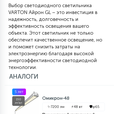
Выбор светодиодного светильника
VARTON Айрон GL – это инвестиция в
надежность, долговечность и
эффективность освещения вашего
объекта. Этот светильник не только
обеспечит качественное освещение, но
и поможет снизить затраты на
электроэнергию благодаря высокой
энергоэффективности светодиодной
технологии.
АНАЛОГИ
5 лет
Омикрон-48
150
лт/вт
✨
7200 лм
⚡
48 вт
🛡️
ip65