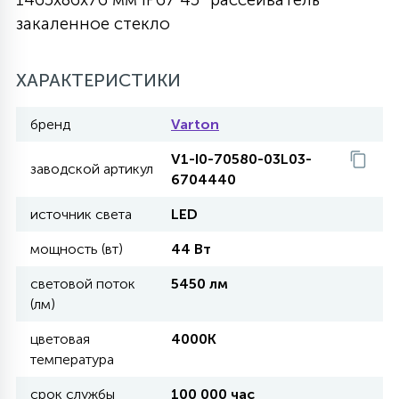
закаленное стекло
27
135
13
ДЕРЕВЯННЫЕ
ЦИЛИНДРИЧЕСКИЕ
3D МОТИВЫ
СЕГМЕНТ
ХАРАКТЕРИСТИКИ
117
568
10
144
ВОЛНИСТЫЕ
ТАБЛЕТКИ
ГИРЛЯНДЫ
АКСЕССУАРЫ К LED ПАНЕЛЯМ
бренд
Varton
V1-I0-70580-03L03-
669
заводской артикул
79
БРА И ЛЮСТРЫ
6704440
ШАРЫ
источник света
LED
2
мощность (вт)
44 Вт
САЛЮТЫ
световой поток
5450 лм
(лм)
17
ДЕРЕВЬЯ
цветовая
4000K
температура
60
3D ФИГУРЫ ИЗ АКРИЛА
срок службы
100 000 час