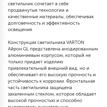
светильник сочетает в себе
КРЕСЛА
продвинутые технологии и
качественные материалы, обеспечивая
6
МЕДИЦИНСКИЕ АППАРАТЫ
долговечность и эффективность
освещения.
3
ОПЕРАЦИОННЫЕ СТОЛЫ
Конструкция светильника VARTON
Айрон GL представлена анодированным
17
алюминиевым корпусом, который не
ДИНАМИЧЕСКИЙ СВЕТ
только придает изделию
привлекательный внешний вид, но и
98
обеспечивает его высокую прочность и
СЦЕНИЧЕСКОЕ И СТУДИЙНОЕ
устойчивость к коррозии. Фронтальная
часть светильника защищена
6
закаленным стеклом, которое обладает
ЛАЗЕРНЫЕ СИСТЕМЫ
высокой прочностью и способно
выдерживать значительные