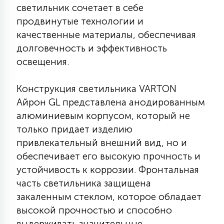
светильник сочетает в себе
КРЕСЛА
продвинутые технологии и
качественные материалы, обеспечивая
6
МЕДИЦИНСКИЕ АППАРАТЫ
долговечность и эффективность
освещения.
3
ОПЕРАЦИОННЫЕ СТОЛЫ
Конструкция светильника VARTON
Айрон GL представлена анодированным
17
алюминиевым корпусом, который не
ДИНАМИЧЕСКИЙ СВЕТ
только придает изделию
привлекательный внешний вид, но и
98
обеспечивает его высокую прочность и
СЦЕНИЧЕСКОЕ И СТУДИЙНОЕ
устойчивость к коррозии. Фронтальная
часть светильника защищена
6
закаленным стеклом, которое обладает
ЛАЗЕРНЫЕ СИСТЕМЫ
высокой прочностью и способно
выдерживать значительные