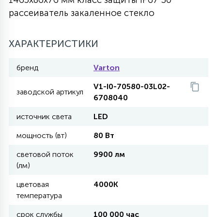
рассеиватель закаленное стекло
27
135
13
ДЕРЕВЯННЫЕ
ЦИЛИНДРИЧЕСКИЕ
3D МОТИВЫ
СЕГМЕНТ
ХАРАКТЕРИСТИКИ
117
568
10
144
ВОЛНИСТЫЕ
ТАБЛЕТКИ
ГИРЛЯНДЫ
АКСЕССУАРЫ К LED ПАНЕЛЯМ
бренд
Varton
V1-I0-70580-03L02-
669
заводской артикул
79
БРА И ЛЮСТРЫ
6708040
ШАРЫ
источник света
LED
2
мощность (вт)
80 Вт
САЛЮТЫ
световой поток
9900 лм
(лм)
17
ДЕРЕВЬЯ
цветовая
4000K
температура
60
3D ФИГУРЫ ИЗ АКРИЛА
срок службы
100 000 час