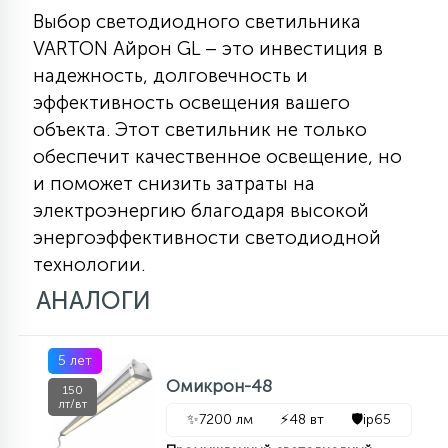
Выбор светодиодного светильника
VARTON Айрон GL – это инвестиция в
надежность, долговечность и
эффективность освещения вашего
объекта. Этот светильник не только
обеспечит качественное освещение, но
и поможет снизить затраты на
электроэнергию благодаря высокой
энергоэффективности светодиодной
технологии.
АНАЛОГИ
5 лет
Омикрон-48
150
лт/вт
✨
7200 лм
⚡
48 вт
🛡️
ip65