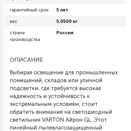
гарантийный срок
5 лет
11
УЛИЧНЫЕ ЕЛИ
вес
5.0500 кг
страна
Россия
4
производства
ИНТЕРЬЕРНЫЕ ЕЛИ
ОПИСАНИЕ
12
КОМПЛЕКТЫ ДЛЯ ЕЛЕЙ
Выбирая освещение для промышленных
помещений, складов или уличной
4
ВИДЕО ЗАНАВЕСЫ
подсветки, где требуется высокая
надежность и устойчивость к
экстремальным условиям, стоит
524
ПРАЗДНИЧНЫЕ ФИГУРЫ-
обратить внимание на светодиодный
ФОНАРИКИ
светильник VARTON Айрон GL. Этот
линейный пылевлагозащищенный
4
КОСМЕТОЛОГИЧЕСКИЕ