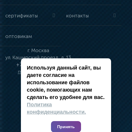
сертификаты
контакты
оптовикам
г.
Москва
ул.
Каширский проезд, д. 13
+7 (495) 134-41-83
Используя данный сайт, вы
moskva@vincci.ru
даете согласие на
использование файлов
cookie, помогающих нам
сделать его удобнее для вас.
политика в отношении обработки
Политика
персональных данных
конфиденциальности.
публичная оферта
карта сайта
Принять
2019 — 2026 @ Компания Vincci