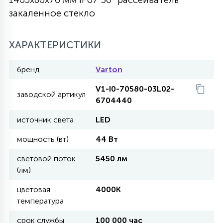
закаленное стекло
27
135
13
ДЕРЕВЯННЫЕ
ЦИЛИНДРИЧЕСКИЕ
3D МОТИВЫ
СЕГМЕНТ
ХАРАКТЕРИСТИКИ
117
568
10
144
ВОЛНИСТЫЕ
ТАБЛЕТКИ
ГИРЛЯНДЫ
АКСЕССУАРЫ К LED ПАНЕЛЯМ
бренд
Varton
V1-I0-70580-03L02-
669
заводской артикул
79
БРА И ЛЮСТРЫ
6704440
ШАРЫ
источник света
LED
2
мощность (вт)
44 Вт
САЛЮТЫ
световой поток
5450 лм
(лм)
17
ДЕРЕВЬЯ
цветовая
4000K
температура
60
3D ФИГУРЫ ИЗ АКРИЛА
срок службы
100 000 час