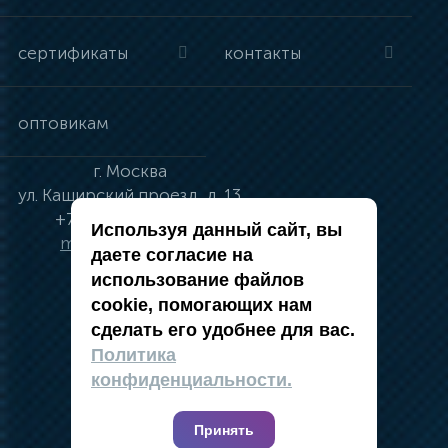
сертификаты
контакты
оптовикам
г.
Москва
ул.
Каширский проезд, д. 13
+7 (495) 134-41-83
Используя данный сайт, вы
moskva@vincci.ru
даете согласие на
использование файлов
cookie, помогающих нам
сделать его удобнее для вас.
политика в отношении обработки
Политика
персональных данных
конфиденциальности.
публичная оферта
карта сайта
Принять
2019 — 2026 @ Компания Vincci