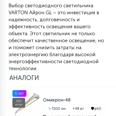
Выбор светодиодного светильника
VARTON Айрон GL – это инвестиция в
надежность, долговечность и
эффективность освещения вашего
объекта. Этот светильник не только
обеспечит качественное освещение, но
и поможет снизить затраты на
электроэнергию благодаря высокой
энергоэффективности светодиодной
технологии.
АНАЛОГИ
5 лет
Омикрон-48
150
лт/вт
✨
7200 лм
⚡
48 вт
🛡️
ip65