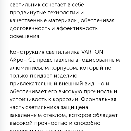
светильник сочетает в себе
КРЕСЛА
продвинутые технологии и
качественные материалы, обеспечивая
6
МЕДИЦИНСКИЕ АППАРАТЫ
долговечность и эффективность
освещения.
3
ОПЕРАЦИОННЫЕ СТОЛЫ
Конструкция светильника VARTON
Айрон GL представлена анодированным
17
алюминиевым корпусом, который не
ДИНАМИЧЕСКИЙ СВЕТ
только придает изделию
привлекательный внешний вид, но и
98
обеспечивает его высокую прочность и
СЦЕНИЧЕСКОЕ И СТУДИЙНОЕ
устойчивость к коррозии. Фронтальная
часть светильника защищена
6
закаленным стеклом, которое обладает
ЛАЗЕРНЫЕ СИСТЕМЫ
высокой прочностью и способно
выдерживать значительные