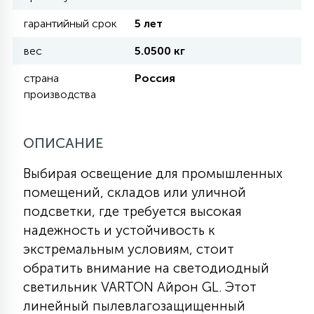
гарантийный срок
5 лет
11
УЛИЧНЫЕ ЕЛИ
вес
5.0500 кг
страна
Россия
4
производства
ИНТЕРЬЕРНЫЕ ЕЛИ
ОПИСАНИЕ
12
КОМПЛЕКТЫ ДЛЯ ЕЛЕЙ
Выбирая освещение для промышленных
помещений, складов или уличной
4
ВИДЕО ЗАНАВЕСЫ
подсветки, где требуется высокая
надежность и устойчивость к
экстремальным условиям, стоит
524
ПРАЗДНИЧНЫЕ ФИГУРЫ-
обратить внимание на светодиодный
ФОНАРИКИ
светильник VARTON Айрон GL. Этот
линейный пылевлагозащищенный
4
КОСМЕТОЛОГИЧЕСКИЕ