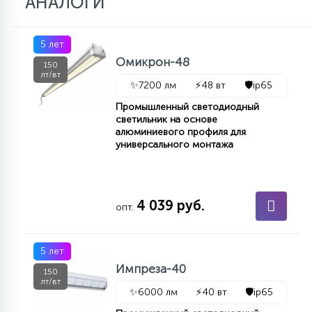
АНАЛОГИ
5 лет
Омикрон-48
150
лт/вт
✨
7200 лм
⚡
48 вт
🛡️
ip65
Промышленный светодиодный
светильник на основе
алюминиевого профиля для
универсального монтажа
4 039 руб.
опт.
5 лет
Импреза-40
150
лт/вт
✨
6000 лм
⚡
40 вт
🛡️
ip65