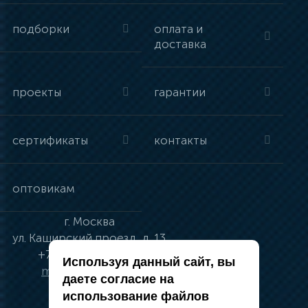
подборки
оплата и
доставка
проекты
гарантии
сертификаты
контакты
оптовикам
г.
Москва
ул.
Каширский проезд, д. 13
+7 (495) 134-41-83
Используя данный сайт, вы
moskva@vincci.ru
даете согласие на
использование файлов