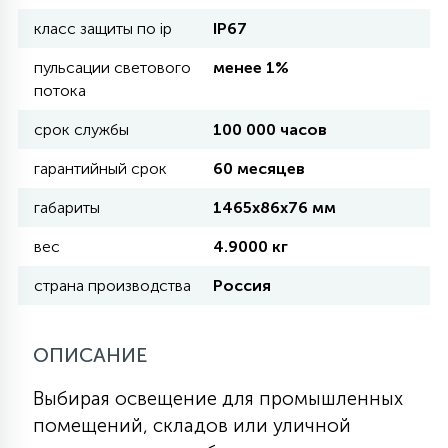
класс защиты по ip
IP67
11
УЛИЧНЫЕ ЕЛИ
пульсации светового
менее 1%
потока
4
срок службы
100 000 часов
ИНТЕРЬЕРНЫЕ ЕЛИ
гарантийный срок
60 месяцев
12
габариты
1465х86х76 мм
КОМПЛЕКТЫ ДЛЯ ЕЛЕЙ
вес
4.9000 кг
4
страна производства
Россия
ВИДЕО ЗАНАВЕСЫ
ОПИСАНИЕ
524
ПРАЗДНИЧНЫЕ ФИГУРЫ-
ФОНАРИКИ
Выбирая освещение для промышленных
помещений, складов или уличной
4
КОСМЕТОЛОГИЧЕСКИЕ