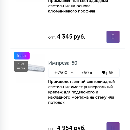
Промышленный светодиодный
светильник на основе
алюминиевого профиля
4 345 руб.
опт.
5 лет
Импреза-50
150
лт/вт
✨
7500 лм
⚡
50 вт
🛡️
ip65
Производственный светодиодный
светильник имеет универсальный
крепеж для подвесного и
накладного монтажа на стену или
потолок
4 954 руб.
опт.