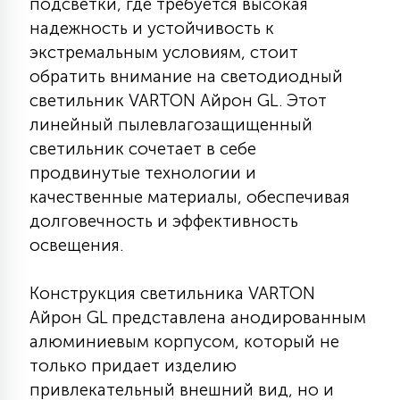
подсветки, где требуется высокая
КРЕСЛА
надежность и устойчивость к
экстремальным условиям, стоит
6
обратить внимание на светодиодный
МЕДИЦИНСКИЕ АППАРАТЫ
светильник VARTON Айрон GL. Этот
линейный пылевлагозащищенный
3
ОПЕРАЦИОННЫЕ СТОЛЫ
светильник сочетает в себе
продвинутые технологии и
качественные материалы, обеспечивая
17
ДИНАМИЧЕСКИЙ СВЕТ
долговечность и эффективность
освещения.
98
СЦЕНИЧЕСКОЕ И СТУДИЙНОЕ
Конструкция светильника VARTON
Айрон GL представлена анодированным
алюминиевым корпусом, который не
6
ЛАЗЕРНЫЕ СИСТЕМЫ
только придает изделию
привлекательный внешний вид, но и