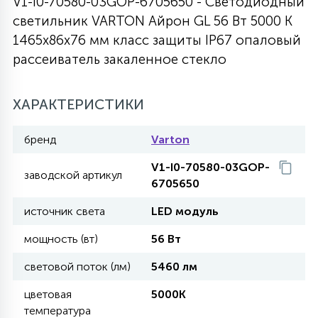
V1-I0-70580-03GOP-6705650 - Светодиодный
светильник VARTON Айрон GL 56 Вт 5000 K
27
135
13
ДЕРЕВЯННЫЕ
ЦИЛИНДРИЧЕСКИЕ
3D МОТИВЫ
1465х86х76 мм класс защиты IP67 опаловый
СЕГМЕНТ
рассеиватель закаленное стекло
117
568
10
144
ВОЛНИСТЫЕ
ТАБЛЕТКИ
ГИРЛЯНДЫ
АКСЕССУАРЫ К LED ПАНЕЛЯМ
ХАРАКТЕРИСТИКИ
669
79
бренд
Varton
БРА И ЛЮСТРЫ
ШАРЫ
V1-I0-70580-03GOP-
заводской артикул
6705650
2
САЛЮТЫ
источник света
LED модуль
мощность (вт)
56 Вт
17
ДЕРЕВЬЯ
световой поток (лм)
5460 лм
цветовая
5000K
60
3D ФИГУРЫ ИЗ АКРИЛА
температура