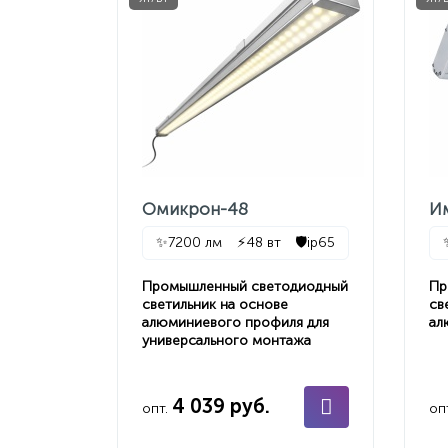
Омикрон-48
И
✨
7200 лм
⚡
48 вт
🛡️
ip65
Промышленный светодиодный
Пр
светильник на основе
св
алюминиевого профиля для
ал
универсального монтажа
4 039 руб.
опт.
оп