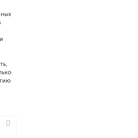
нных
в
ии
ть,
лько
ргию