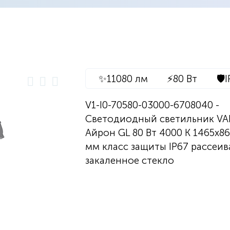
✨
11080 лм
⚡
80 Вт
🛡️
I
V1-I0-70580-03000-6708040 -
Светодиодный светильник V
Айрон GL 80 Вт 4000 K 1465х8
мм класс защиты IP67 рассеив
закаленное стекло