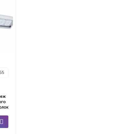
p65
пеж
ого
олок