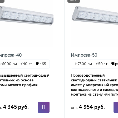
мпреза-40
Импреза-50
✨
6000 лм
⚡
40 вт
🛡️
ip65
✨
7500 лм
⚡
50 вт
🛡️
i
омышленный светодиодный
Производственный
етильник на основе
светодиодный светильник
юминиевого профиля
имеет универсальный кре
для подвесного и накладн
монтажа на стену или пот
4 345 руб.
4 954 руб.
т.
опт.