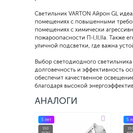
Светильник VARTON Айрон GL идеа
помещениях с повышенными требов
помещениях с химически агрессив
пожароопасности П-I,II,IIа. Также
уличной подсветки, где важна уст
Выбор светодиодного светильника 
долговечность и эффективность ос
обеспечит качественное освещение
благодаря высокой энергоэффекти
АНАЛОГИ
5 лет
5 л
150
15
лт/вт
лт/