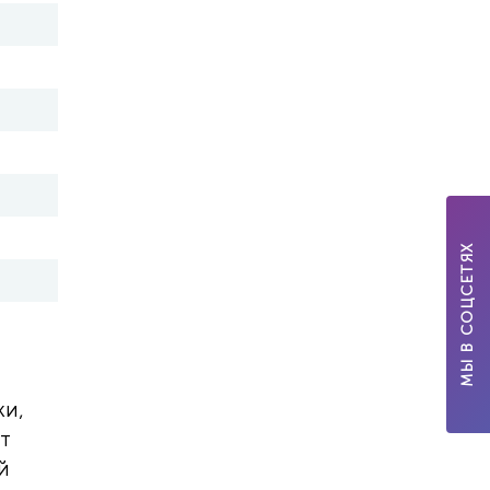
МЫ В СОЦСЕТЯХ
ки,
ит
й