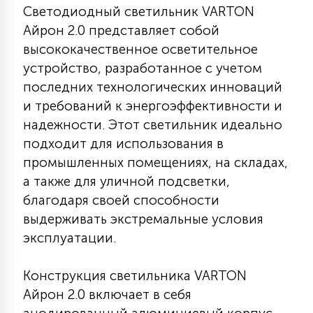
Светодиодный светильник VARTON
КРЕСЛА
Айрон 2.0 представляет собой
высококачественное осветительное
6
МЕДИЦИНСКИЕ АППАРАТЫ
устройство, разработанное с учетом
последних технологических инноваций
и требований к энергоэффективности и
3
ОПЕРАЦИОННЫЕ СТОЛЫ
надежности. Этот светильник идеально
подходит для использования в
17
промышленных помещениях, на складах,
ДИНАМИЧЕСКИЙ СВЕТ
а также для уличной подсветки,
благодаря своей способности
98
выдерживать экстремальные условия
СЦЕНИЧЕСКОЕ И СТУДИЙНОЕ
эксплуатации.
6
Конструкция светильника VARTON
ЛАЗЕРНЫЕ СИСТЕМЫ
Айрон 2.0 включает в себя