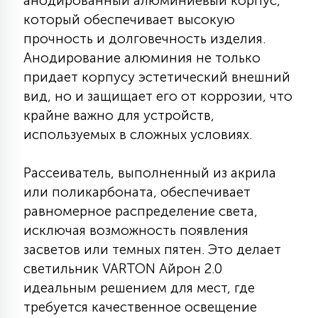
анодированный алюминиевый корпус,
7
УПРАВЛЕНИЕ СВЕТОМ
который обеспечивает высокую
прочность и долговечность изделия.
Анодирование алюминия не только
34
КОМПЛЕКТУЮЩИЕ
придает корпусу эстетический внешний
вид, но и защищает его от коррозии, что
крайне важно для устройств,
4
СТЕКЛЯННЫЕ
используемых в сложных условиях.
37
Рассеиватель, выполненный из акрила
ПОДВЕСНЫЕ
или поликарбоната, обеспечивает
равномерное распределение света,
12
исключая возможность появления
НАПОЛЬНЫЕ
засветов или темных пятен. Это делает
светильник VARTON Айрон 2.0
36
идеальным решением для мест, где
НАСТЕННЫЕ
требуется качественное освещение