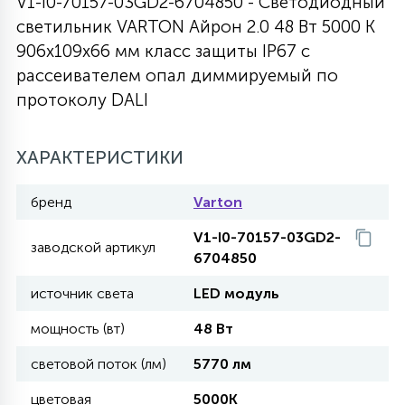
V1-I0-70157-03GD2-6704850 - Светодиодный
светильник VARTON Айрон 2.0 48 Вт 5000 K
27
135
13
ДЕРЕВЯННЫЕ
ЦИЛИНДРИЧЕСКИЕ
3D МОТИВЫ
906х109х66 мм класс защиты IP67 с
СЕГМЕНТ
рассеивателем опал диммируемый по
протоколу DALI
117
568
10
144
ВОЛНИСТЫЕ
ТАБЛЕТКИ
ГИРЛЯНДЫ
АКСЕССУАРЫ К LED ПАНЕЛЯМ
ХАРАКТЕРИСТИКИ
669
79
БРА И ЛЮСТРЫ
ШАРЫ
бренд
Varton
V1-I0-70157-03GD2-
2
заводской артикул
САЛЮТЫ
6704850
источник света
LED модуль
17
ДЕРЕВЬЯ
мощность (вт)
48 Вт
световой поток (лм)
5770 лм
60
3D ФИГУРЫ ИЗ АКРИЛА
цветовая
5000K