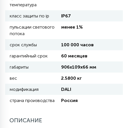
температура
11
класс защиты по ip
IP67
УЛИЧНЫЕ ЕЛИ
пульсации светового
менее 1%
потока
4
ИНТЕРЬЕРНЫЕ ЕЛИ
срок службы
100 000 часов
гарантийный срок
60 месяцев
12
КОМПЛЕКТЫ ДЛЯ ЕЛЕЙ
габариты
906х109х66 мм
вес
2.5800 кг
4
ВИДЕО ЗАНАВЕСЫ
модификация
DALI
страна производства
Россия
524
ПРАЗДНИЧНЫЕ ФИГУРЫ-
ФОНАРИКИ
ОПИСАНИЕ
4
КОСМЕТОЛОГИЧЕСКИЕ