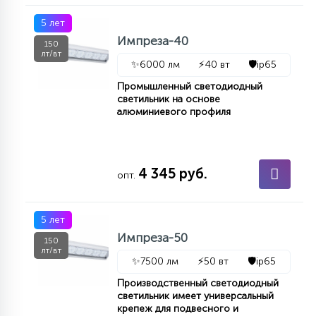
5 лет
Импреза-40
150
лт/вт
✨
6000 лм
⚡
40 вт
🛡️
ip65
Промышленный светодиодный
светильник на основе
алюминиевого профиля
4 345 руб.
опт.
5 лет
Импреза-50
150
лт/вт
✨
7500 лм
⚡
50 вт
🛡️
ip65
Производственный светодиодный
светильник имеет универсальный
крепеж для подвесного и