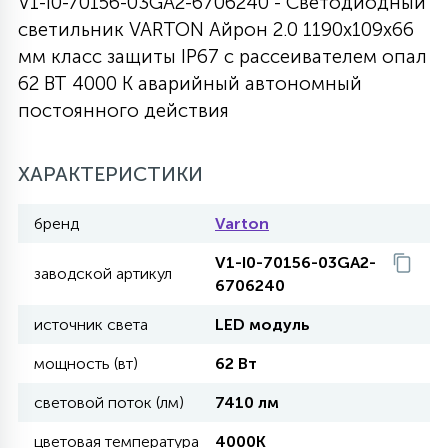
V1-I0-70156-03GA2-6706240 - Светодиодный
светильник VARTON Айрон 2.0 1190х109х66
27
135
13
ДЕРЕВЯННЫЕ
ЦИЛИНДРИЧЕСКИЕ
3D МОТИВЫ
мм класс защиты IP67 с рассеивателем опал
СЕГМЕНТ
62 ВТ 4000 K аварийный автономный
постоянного действия
117
568
10
144
ВОЛНИСТЫЕ
ТАБЛЕТКИ
ГИРЛЯНДЫ
АКСЕССУАРЫ К LED ПАНЕЛЯМ
ХАРАКТЕРИСТИКИ
669
79
БРА И ЛЮСТРЫ
ШАРЫ
бренд
Varton
V1-I0-70156-03GA2-
2
заводской артикул
САЛЮТЫ
6706240
источник света
LED модуль
17
ДЕРЕВЬЯ
мощность (вт)
62 Вт
световой поток (лм)
7410 лм
60
3D ФИГУРЫ ИЗ АКРИЛА
цветовая температура
4000K