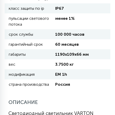
класс защиты по ip
IP67
11
УЛИЧНЫЕ ЕЛИ
пульсации светового
менее 1%
потока
4
срок службы
100 000 часов
ИНТЕРЬЕРНЫЕ ЕЛИ
гарантийный срок
60 месяцев
12
габариты
1190х109х66 мм
КОМПЛЕКТЫ ДЛЯ ЕЛЕЙ
вес
3.7500 кг
4
модификация
EM 1h
ВИДЕО ЗАНАВЕСЫ
страна производства
Россия
524
ПРАЗДНИЧНЫЕ ФИГУРЫ-
ФОНАРИКИ
ОПИСАНИЕ
Светодиодный светильник VARTON
4
КОСМЕТОЛОГИЧЕСКИЕ