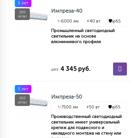
5 лет
Импреза-40
150
лт/вт
✨
6000 лм
⚡
40 вт
🛡️
ip65
Промышленный светодиодный
светильник на основе
алюминиевого профиля
4 345 руб.
опт.
5 лет
Импреза-50
150
лт/вт
✨
7500 лм
⚡
50 вт
🛡️
ip65
Производственный светодиодный
светильник имеет универсальный
крепеж для подвесного и
накладного монтажа на стену или