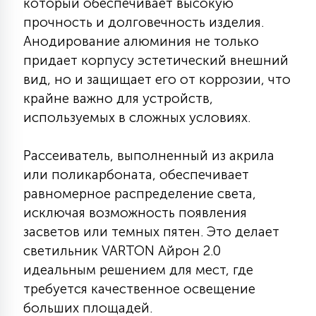
который обеспечивает высокую
7
УПРАВЛЕНИЕ СВЕТОМ
прочность и долговечность изделия.
Анодирование алюминия не только
придает корпусу эстетический внешний
34
КОМПЛЕКТУЮЩИЕ
вид, но и защищает его от коррозии, что
крайне важно для устройств,
4
используемых в сложных условиях.
СТЕКЛЯННЫЕ
Рассеиватель, выполненный из акрила
37
или поликарбоната, обеспечивает
ПОДВЕСНЫЕ
равномерное распределение света,
исключая возможность появления
12
засветов или темных пятен. Это делает
НАПОЛЬНЫЕ
светильник VARTON Айрон 2.0
идеальным решением для мест, где
36
требуется качественное освещение
НАСТЕННЫЕ
больших площадей.