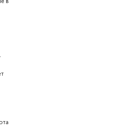
е в
я
т
ет
ота