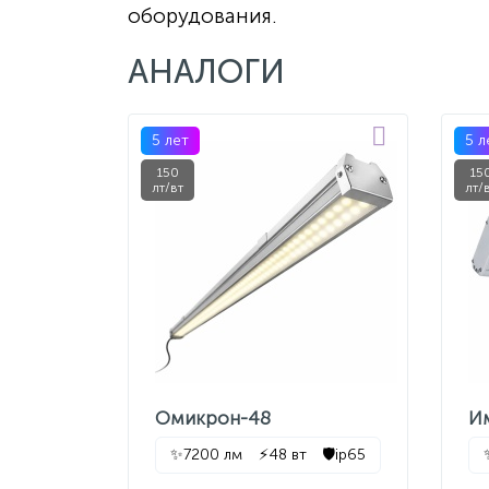
оборудования.
АНАЛОГИ
5 лет
5 л
150
15
лт/вт
лт/
Омикрон-48
И
✨
7200 лм
⚡
48 вт
🛡️
ip65