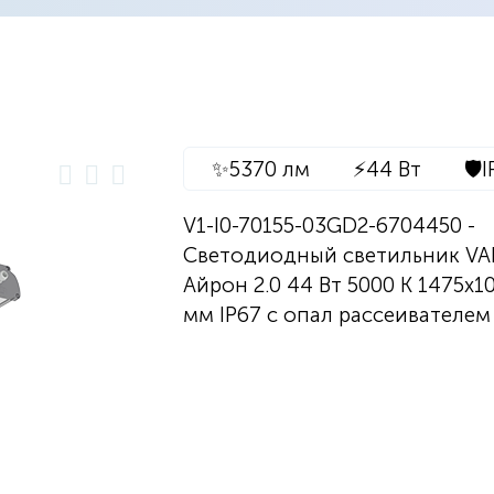
✨
5370 лм
⚡
44 Вт
🛡️
I
V1-I0-70155-03GD2-6704450 -
Светодиодный светильник V
Айрон 2.0 44 Вт 5000 K 1475х1
мм IP67 с опал рассеивателем