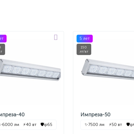
ет
5 лет
0
150
вт
лт/вт
мпреза-40
Импреза-50
✨
6000 лм
⚡
40 вт
🛡️
ip65
✨
7500 лм
⚡
50 вт
🛡️
i