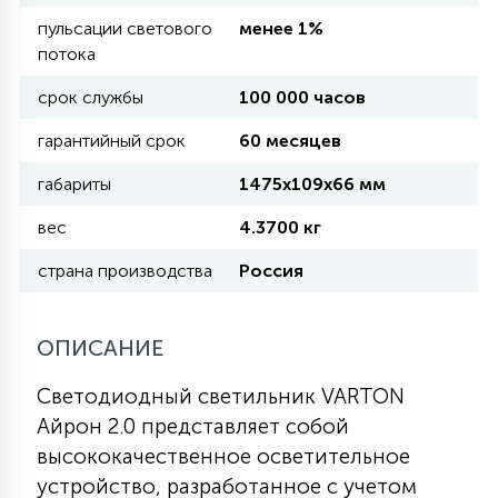
пульсации светового
менее 1%
потока
11
УЛИЧНЫЕ ЕЛИ
срок службы
100 000 часов
гарантийный срок
60 месяцев
4
ИНТЕРЬЕРНЫЕ ЕЛИ
габариты
1475х109х66 мм
вес
4.3700 кг
12
КОМПЛЕКТЫ ДЛЯ ЕЛЕЙ
страна производства
Россия
4
ВИДЕО ЗАНАВЕСЫ
ОПИСАНИЕ
Светодиодный светильник VARTON
524
ПРАЗДНИЧНЫЕ ФИГУРЫ-
Айрон 2.0 представляет собой
ФОНАРИКИ
высококачественное осветительное
устройство, разработанное с учетом
4
КОСМЕТОЛОГИЧЕСКИЕ