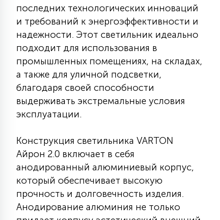
последних технологических инноваций
КРЕСЛА
и требований к энергоэффективности и
надежности. Этот светильник идеально
6
МЕДИЦИНСКИЕ АППАРАТЫ
подходит для использования в
промышленных помещениях, на складах,
а также для уличной подсветки,
3
ОПЕРАЦИОННЫЕ СТОЛЫ
благодаря своей способности
выдерживать экстремальные условия
17
эксплуатации.
ДИНАМИЧЕСКИЙ СВЕТ
Конструкция светильника VARTON
98
Айрон 2.0 включает в себя
СЦЕНИЧЕСКОЕ И СТУДИЙНОЕ
анодированный алюминиевый корпус,
который обеспечивает высокую
6
прочность и долговечность изделия.
ЛАЗЕРНЫЕ СИСТЕМЫ
Анодирование алюминия не только