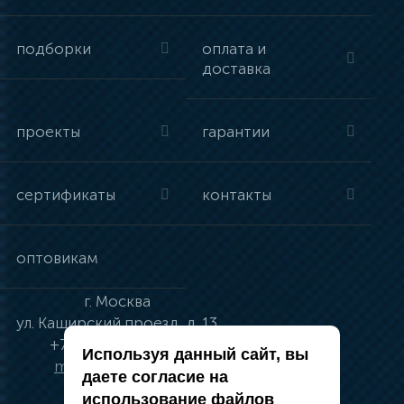
подборки
оплата и
доставка
проекты
гарантии
сертификаты
контакты
оптовикам
г.
Москва
ул.
Каширский проезд, д. 13
+7 (495) 134-41-83
Используя данный сайт, вы
moskva@vincci.ru
даете согласие на
использование файлов