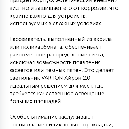
придает корпусу эстетический внешний
7
УПРАВЛЕНИЕ СВЕТОМ
вид, но и защищает его от коррозии, что
крайне важно для устройств,
используемых в сложных условиях.
34
КОМПЛЕКТУЮЩИЕ
Рассеиватель, выполненный из акрила
или поликарбоната, обеспечивает
4
СТЕКЛЯННЫЕ
равномерное распределение света,
исключая возможность появления
37
засветов или темных пятен. Это делает
ПОДВЕСНЫЕ
светильник VARTON Айрон 2.0
идеальным решением для мест, где
12
требуется качественное освещение
НАПОЛЬНЫЕ
больших площадей.
36
Особое внимание заслуживают
НАСТЕННЫЕ
специальные силиконовые прокладки,