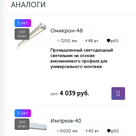
АНАЛОГИ
5 лет
Омикрон-48
150
лт/вт
✨
7200 лм
⚡
48 вт
🛡️
ip65
Промышленный светодиодный
светильник на основе
алюминиевого профиля для
универсального монтажа
4 039 руб.
опт.
5 лет
Импреза-40
150
лт/вт
✨
6000 лм
⚡
40 вт
🛡️
ip65