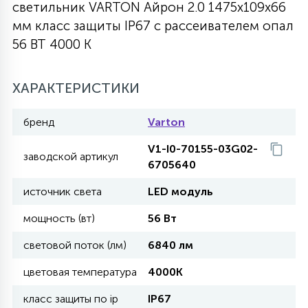
светильник VARTON Айрон 2.0 1475х109х66
27
мм класс защиты IP67 с рассеивателем опал
135
13
ДЕРЕВЯННЫЕ
ЦИЛИНДРИЧЕСКИЕ
3D МОТИВЫ
СЕГМЕНТ
56 ВТ 4000 K
117
568
10
144
ВОЛНИСТЫЕ
ХАРАКТЕРИСТИКИ
ТАБЛЕТКИ
ГИРЛЯНДЫ
АКСЕССУАРЫ К LED ПАНЕЛЯМ
бренд
Varton
669
79
БРА И ЛЮСТРЫ
ШАРЫ
V1-I0-70155-03G02-
заводской артикул
6705640
2
источник света
LED модуль
САЛЮТЫ
мощность (вт)
56 Вт
17
световой поток (лм)
6840 лм
ДЕРЕВЬЯ
цветовая температура
4000K
60
класс защиты по ip
IP67
3D ФИГУРЫ ИЗ АКРИЛА