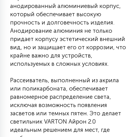
7
анодированный алюминиевый корпус,
УПРАВЛЕНИЕ СВЕТОМ
который обеспечивает высокую
прочность и долговечность изделия.
34
Анодирование алюминия не только
КОМПЛЕКТУЮЩИЕ
придает корпусу эстетический внешний
вид, но и защищает его от коррозии, что
4
СТЕКЛЯННЫЕ
крайне важно для устройств,
используемых в сложных условиях.
37
ПОДВЕСНЫЕ
Рассеиватель, выполненный из акрила
или поликарбоната, обеспечивает
равномерное распределение света,
12
НАПОЛЬНЫЕ
исключая возможность появления
засветов или темных пятен. Это делает
36
светильник VARTON Айрон 2.0
НАСТЕННЫЕ
идеальным решением для мест, где