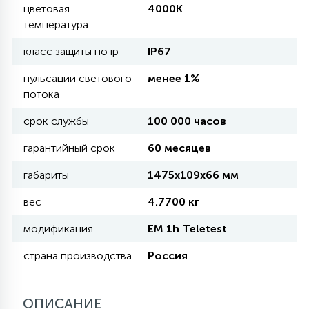
цветовая
4000K
температура
11
УЛИЧНЫЕ ЕЛИ
класс защиты по ip
IP67
пульсации светового
менее 1%
4
потока
ИНТЕРЬЕРНЫЕ ЕЛИ
срок службы
100 000 часов
12
гарантийный срок
60 месяцев
КОМПЛЕКТЫ ДЛЯ ЕЛЕЙ
габариты
1475х109х66 мм
4
вес
4.7700 кг
ВИДЕО ЗАНАВЕСЫ
модификация
EM 1h Teletest
524
ПРАЗДНИЧНЫЕ ФИГУРЫ-
страна производства
Россия
ФОНАРИКИ
ОПИСАНИЕ
4
КОСМЕТОЛОГИЧЕСКИЕ