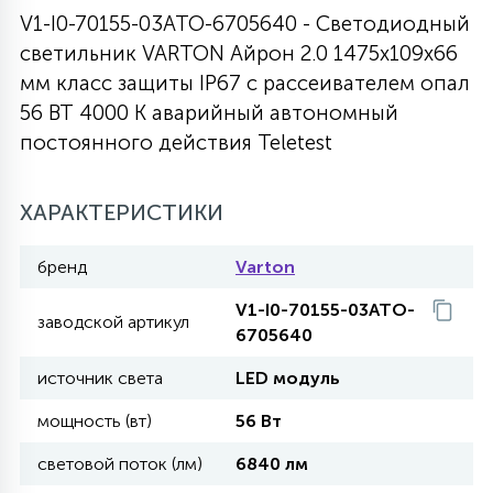
V1-I0-70155-03ATO-6705640 - Светодиодный
27
135
13
ДЕРЕВЯННЫЕ
светильник VARTON Айрон 2.0 1475х109х66
ЦИЛИНДРИЧЕСКИЕ
3D МОТИВЫ
СЕГМЕНТ
мм класс защиты IP67 с рассеивателем опал
56 ВТ 4000 K аварийный автономный
117
568
10
144
ВОЛНИСТЫЕ
ТАБЛЕТКИ
ГИРЛЯНДЫ
постоянного действия Teletest
АКСЕССУАРЫ К LED ПАНЕЛЯМ
669
ХАРАКТЕРИСТИКИ
79
БРА И ЛЮСТРЫ
ШАРЫ
бренд
Varton
2
САЛЮТЫ
V1-I0-70155-03ATO-
заводской артикул
6705640
источник света
LED модуль
17
ДЕРЕВЬЯ
мощность (вт)
56 Вт
световой поток (лм)
6840 лм
60
3D ФИГУРЫ ИЗ АКРИЛА