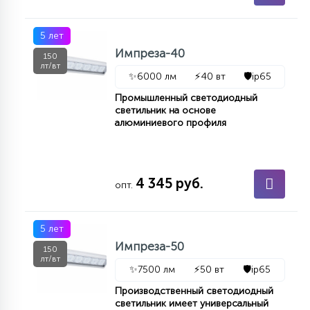
5 лет
Импреза-40
150
лт/вт
✨
6000 лм
⚡
40 вт
🛡️
ip65
Промышленный светодиодный
светильник на основе
алюминиевого профиля
4 345 руб.
опт.
5 лет
Импреза-50
150
лт/вт
✨
7500 лм
⚡
50 вт
🛡️
ip65
Производственный светодиодный
светильник имеет универсальный