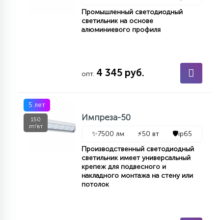
КРЕСЛА
Промышленный светодиодный
светильник на основе
алюминиевого профиля
6
МЕДИЦИНСКИЕ АППАРАТЫ
4 345 руб.
3
опт.
ОПЕРАЦИОННЫЕ СТОЛЫ
5 лет
17
Импреза-50
ДИНАМИЧЕСКИЙ СВЕТ
150
лт/вт
✨
7500 лм
⚡
50 вт
🛡️
ip65
98
Производственный светодиодный
СЦЕНИЧЕСКОЕ И СТУДИЙНОЕ
светильник имеет универсальный
крепеж для подвесного и
накладного монтажа на стену или
потолок
6
ЛАЗЕРНЫЕ СИСТЕМЫ