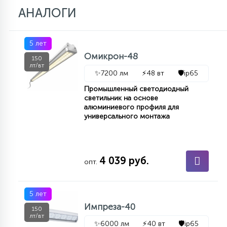
АНАЛОГИ
11
УЛИЧНЫЕ ЕЛИ
5 лет
Омикрон-48
150
4
лт/вт
ИНТЕРЬЕРНЫЕ ЕЛИ
✨
7200 лм
⚡
48 вт
🛡️
ip65
Промышленный светодиодный
светильник на основе
12
алюминиевого профиля для
КОМПЛЕКТЫ ДЛЯ ЕЛЕЙ
универсального монтажа
4
ВИДЕО ЗАНАВЕСЫ
4 039 руб.
опт.
524
ПРАЗДНИЧНЫЕ ФИГУРЫ-
5 лет
ФОНАРИКИ
Импреза-40
150
лт/вт
4
КОСМЕТОЛОГИЧЕСКИЕ
✨
6000 лм
⚡
40 вт
🛡️
ip65