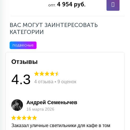
7
4 954 руб.
опт.
УПРАВЛЕНИЕ СВЕТОМ
ВАС МОГУТ ЗАИНТЕРЕСОВАТЬ
34
КОМПЛЕКТУЮЩИЕ
КАТЕГОРИИ
подвесные
4
СТЕКЛЯННЫЕ
Отзывы
37
ПОДВЕСНЫЕ
4.3
4 отзыва • 9 оценок
12
НАПОЛЬНЫЕ
Андрей Семенычев
16 марта 2026
36
НАСТЕННЫЕ
Заказал уличные светильники для кафе в том