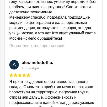
году. Качество отличное, уже зиму пережили без
15
проблем, ни один не потускнел! Светят ярко и
С УПРАВЛЕНИЕМ
достаточно экономиные.
Менеджеру спасибо, подобрала подходящие
модели по фотографии и дала нормальные
41
АКСЕССУАРЫ
рекомендации, потому что я не шарю, что для
улицы можно, а что нет. Кто ищет уличный свет в
Москве - смело обращайтесь!
Посмотреть ответ организации
alex-nefedoff a.
A
19 октября
Я приятно удивлен оперативностью вашего
склада. С момента прибытия меня оперативно
пропустили на территорию, погрузили груз и
отправили дальше. Эффективность и
профессионализм вашей команды заслуживают