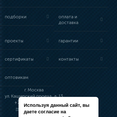
подборки
оплата и
доставка
проекты
гарантии
сертификаты
контакты
оптовикам
г.
Москва
ул.
Каширский проезд, д. 13
+7 (495) 134-41-83
Используя данный сайт, вы
moskva@vincci.ru
даете согласие на