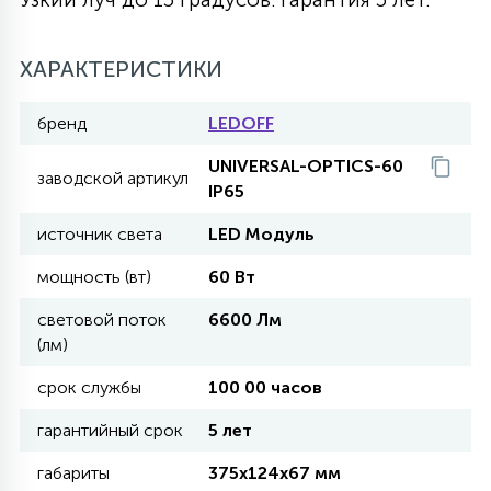
27
135
13
ДЕРЕВЯННЫЕ
ЦИЛИНДРИЧЕСКИЕ
3D МОТИВЫ
СЕГМЕНТ
ХАРАКТЕРИСТИКИ
117
бренд
LEDOFF
568
10
144
ВОЛНИСТЫЕ
ТАБЛЕТКИ
ГИРЛЯНДЫ
АКСЕССУАРЫ К LED ПАНЕЛЯМ
UNIVERSAL-OPTICS-60
заводской артикул
IP65
669
79
БРА И ЛЮСТРЫ
ШАРЫ
источник света
LED Модуль
мощность (вт)
60 Вт
2
САЛЮТЫ
световой поток
6600 Лм
(лм)
17
срок службы
100 00 часов
ДЕРЕВЬЯ
гарантийный срок
5 лет
60
габариты
375х124х67 мм
3D ФИГУРЫ ИЗ АКРИЛА