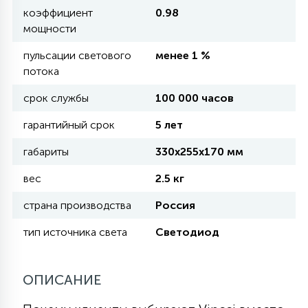
коэффициент
0.98
мощности
11
УЛИЧНЫЕ ЕЛИ
пульсации светового
менее 1 %
потока
4
ИНТЕРЬЕРНЫЕ ЕЛИ
срок службы
100 000 часов
гарантийный срок
5 лет
12
КОМПЛЕКТЫ ДЛЯ ЕЛЕЙ
габариты
330х255х170 мм
вес
2.5 кг
4
ВИДЕО ЗАНАВЕСЫ
страна производства
Россия
тип источника света
Светодиод
524
ПРАЗДНИЧНЫЕ ФИГУРЫ-
ФОНАРИКИ
ОПИСАНИЕ
4
КОСМЕТОЛОГИЧЕСКИЕ