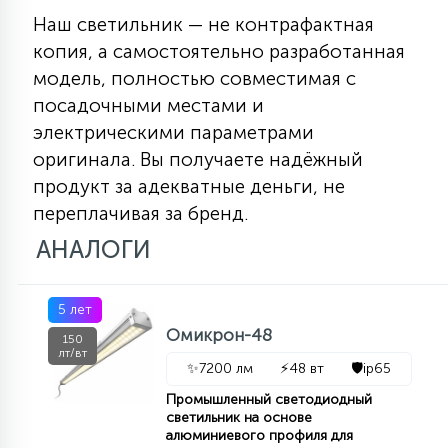
Наш светильник — не контрафактная
15
С УПРАВЛЕНИЕМ
копия, а самостоятельно разработанная
модель, полностью совместимая с
41
посадочными местами и
АКСЕССУАРЫ
электрическими параметрами
оригинала. Вы получаете надёжный
продукт за адекватные деньги, не
переплачивая за бренд.
АНАЛОГИ
5 лет
Омикрон-48
150
лт/вт
✨
7200 лм
⚡
48 вт
🛡️
ip65
Промышленный светодиодный
светильник на основе
алюминиевого профиля для