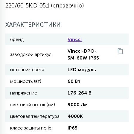
220/60-5K.D-05.1 (справочно)
27
135
13
ДЕРЕВЯННЫЕ
ЦИЛИНДРИЧЕСКИЕ
3D МОТИВЫ
СЕГМЕНТ
ХАРАКТЕРИСТИКИ
117
568
10
144
ВОЛНИСТЫЕ
ТАБЛЕТКИ
ГИРЛЯНДЫ
бренд
Vincci
АКСЕССУАРЫ К LED ПАНЕЛЯМ
Vincci-DPO-
заводской артикул
669
79
3М-60W-IP65
БРА И ЛЮСТРЫ
ШАРЫ
источник света
LED модуль
2
мощность (вт)
60 Вт
САЛЮТЫ
напряжение
176-264 В
17
световой поток (лм)
9000 Лм
ДЕРЕВЬЯ
цветовая температура
4000К
60
класс защиты по ip
IP65
3D ФИГУРЫ ИЗ АКРИЛА