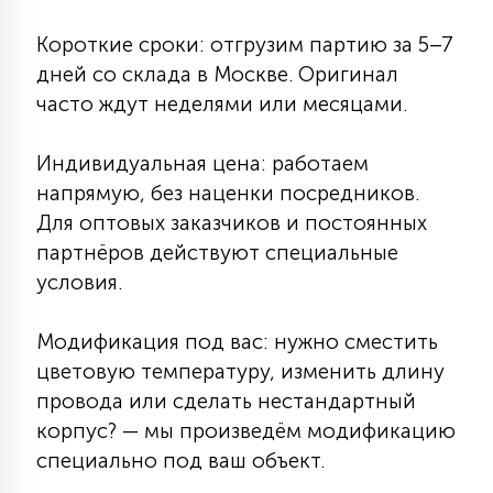
7
УПРАВЛЕНИЕ СВЕТОМ
Короткие сроки: отгрузим партию за 5–7
дней со склада в Москве. Оригинал
34
часто ждут неделями или месяцами.
КОМПЛЕКТУЮЩИЕ
Индивидуальная цена: работаем
4
напрямую, без наценки посредников.
СТЕКЛЯННЫЕ
Для оптовых заказчиков и постоянных
партнёров действуют специальные
37
ПОДВЕСНЫЕ
условия.
Модификация под вас: нужно сместить
12
НАПОЛЬНЫЕ
цветовую температуру, изменить длину
провода или сделать нестандартный
корпус? — мы произведём модификацию
36
НАСТЕННЫЕ
специально под ваш объект.