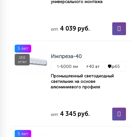
универсального монтажа
4 039 руб.
опт.
5 лет
Импреза-40
150
лт/вт
✨
6000 лм
⚡
40 вт
🛡️
ip65
Промышленный светодиодный
светильник на основе
алюминиевого профиля
4 345 руб.
опт.
5 лет