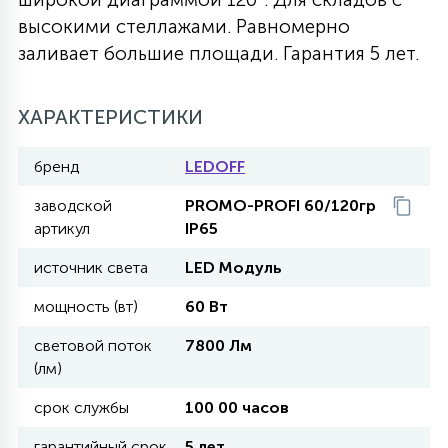
высокими стеллажами. Равномерно
27
135
13
ДЕРЕВЯННЫЕ
ЦИЛИНДРИЧЕСКИЕ
3D МОТИВЫ
заливает большие площади. Гарантия 5 лет.
СЕГМЕНТ
117
568
10
ХАРАКТЕРИСТИКИ
144
ВОЛНИСТЫЕ
ТАБЛЕТКИ
ГИРЛЯНДЫ
АКСЕССУАРЫ К LED ПАНЕЛЯМ
бренд
LEDOFF
669
79
БРА И ЛЮСТРЫ
ШАРЫ
заводской
PROMO-PROFI 60/120гр
артикул
IP65
источник света
LED Модуль
2
САЛЮТЫ
мощность (вт)
60 Вт
17
световой поток
7800 Лм
ДЕРЕВЬЯ
(лм)
срок службы
100 00 часов
60
3D ФИГУРЫ ИЗ АКРИЛА
гарантийный срок
5 лет