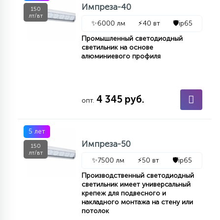
Импреза-40
150
КРЕСЛА
лт/вт
✨
6000 лм
⚡
40 вт
🛡️
ip65
6
Промышленный светодиодный
МЕДИЦИНСКИЕ АППАРАТЫ
светильник на основе
алюминиевого профиля
3
ОПЕРАЦИОННЫЕ СТОЛЫ
4 345 руб.
опт.
17
ДИНАМИЧЕСКИЙ СВЕТ
5 лет
Импреза-50
150
98
лт/вт
СЦЕНИЧЕСКОЕ И СТУДИЙНОЕ
✨
7500 лм
⚡
50 вт
🛡️
ip65
Производственный светодиодный
светильник имеет универсальный
6
ЛАЗЕРНЫЕ СИСТЕМЫ
крепеж для подвесного и
накладного монтажа на стену или
потолок