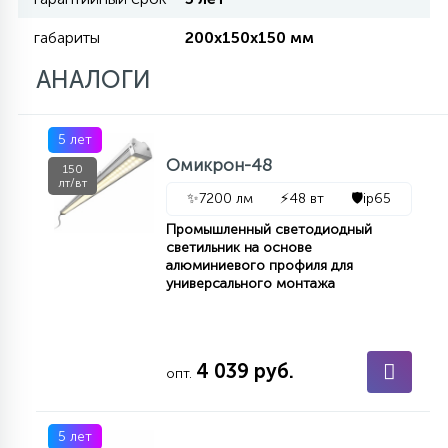
габариты
200х150х150 мм
11
УЛИЧНЫЕ ЕЛИ
АНАЛОГИ
4
5 лет
ИНТЕРЬЕРНЫЕ ЕЛИ
Омикрон-48
150
лт/вт
✨
7200 лм
⚡
48 вт
🛡️
ip65
12
КОМПЛЕКТЫ ДЛЯ ЕЛЕЙ
Промышленный светодиодный
светильник на основе
алюминиевого профиля для
4
универсального монтажа
ВИДЕО ЗАНАВЕСЫ
524
ПРАЗДНИЧНЫЕ ФИГУРЫ-
4 039 руб.
опт.
ФОНАРИКИ
5 лет
4
КОСМЕТОЛОГИЧЕСКИЕ