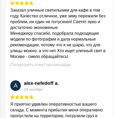
15
С УПРАВЛЕНИЕМ
Заказал уличные светильники для кафе в том
году. Качество отличное, уже зиму пережили без
проблем, ни один не потускнел! Светят ярко и
41
достаточно экономиные.
АКСЕССУАРЫ
Менеджеру спасибо, подобрала подходящие
модели по фотографии и дала нормальные
рекомендации, потому что я не шарю, что для
улицы можно, а что нет. Кто ищет уличный свет в
Москве - смело обращайтесь!
Посмотреть ответ организации
alex-nefedoff a.
A
19 октября
Я приятно удивлен оперативностью вашего
склада. С момента прибытия меня оперативно
пропустили на территорию, погрузили груз и