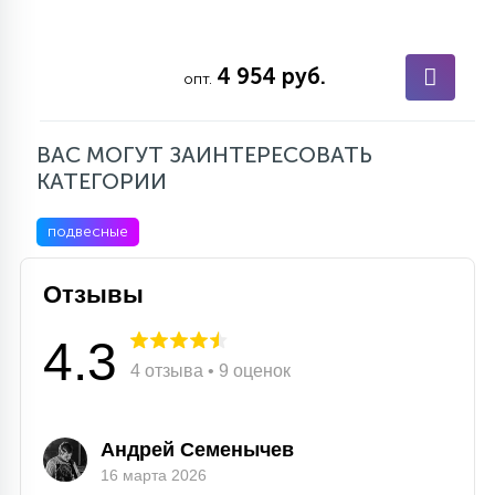
7
УПРАВЛЕНИЕ СВЕТОМ
4 954 руб.
опт.
34
КОМПЛЕКТУЮЩИЕ
ВАС МОГУТ ЗАИНТЕРЕСОВАТЬ
КАТЕГОРИИ
4
СТЕКЛЯННЫЕ
подвесные
37
ПОДВЕСНЫЕ
Отзывы
4.3
12
НАПОЛЬНЫЕ
4 отзыва • 9 оценок
36
Андрей Семенычев
НАСТЕННЫЕ
16 марта 2026