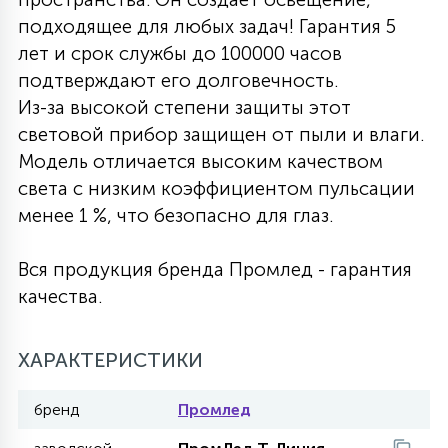
подходящее для любых задач! Гарантия 5
27
135
13
ДЕРЕВЯННЫЕ
ЦИЛИНДРИЧЕСКИЕ
3D МОТИВЫ
лет и срок службы до 100000 часов
СЕГМЕНТ
подтверждают его долговечность.
Из-за высокой степени защиты этот
117
568
10
144
ВОЛНИСТЫЕ
ТАБЛЕТКИ
ГИРЛЯНДЫ
световой прибор защищен от пыли и влаги.
АКСЕССУАРЫ К LED ПАНЕЛЯМ
Модель отличается высоким качеством
света с низким коэффициентом пульсации
669
79
БРА И ЛЮСТРЫ
ШАРЫ
менее 1 %, что безопасно для глаз.
Вся продукция бренда Промлед - гарантия
2
САЛЮТЫ
качества.
17
ХАРАКТЕРИСТИКИ
ДЕРЕВЬЯ
бренд
Промлед
60
3D ФИГУРЫ ИЗ АКРИЛА