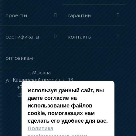
проекты
гарантии
сертификаты
контакты
оптовикам
г.
Москва
ул.
Каширский проезд, д. 13
+7 (495) 134-41-83
Используя данный сайт, вы
moskva@vincci.ru
даете согласие на
использование файлов
cookie, помогающих нам
сделать его удобнее для вас.
политика в отношении обработки
Политика
персональных данных