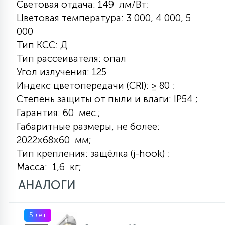
Световая отдача: 149 лм/Вт;
7
УПРАВЛЕНИЕ СВЕТОМ
Цветовая температура: 3 000, 4 000, 5
000
34
Тип КСС: Д
КОМПЛЕКТУЮЩИЕ
Тип рассеивателя: опал
Угол излучения: 125
4
Индекс цветопередачи (CRI): ≥ 80 ;
СТЕКЛЯННЫЕ
Степень защиты от пыли и влаги: IP54 ;
Гарантия: 60 мес.;
37
Габаритные размеры, не более:
ПОДВЕСНЫЕ
2022×68×60 мм;
Тип крепления: защёлка (j-hook) ;
12
Масса: 1,6 кг;
НАПОЛЬНЫЕ
АНАЛОГИ
36
НАСТЕННЫЕ
5 лет