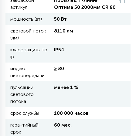
заводской
ПромЛед Т-Линия
артикул
Оптима 50 2000мм CRI80
11
мощность (вт)
50 Вт
УЛИЧНЫЕ ЕЛИ
световой поток
8110 лм
(лм)
4
ИНТЕРЬЕРНЫЕ ЕЛИ
класс защиты по
IP54
ip
12
КОМПЛЕКТЫ ДЛЯ ЕЛЕЙ
индекс
≥ 80
цветопередачи
4
пульсации
менее 1 %
ВИДЕО ЗАНАВЕСЫ
светового
потока
524
ПРАЗДНИЧНЫЕ ФИГУРЫ-
срок службы
100 000 часов
ФОНАРИКИ
гарантийный
60 мес.
срок
4
КОСМЕТОЛОГИЧЕСКИЕ