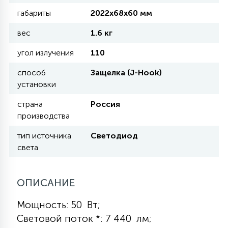
КРЕСЛА
габариты
2022х68х60 мм
вес
1.6 кг
6
МЕДИЦИНСКИЕ АППАРАТЫ
угол излучения
110
способ
Защелка (J-Hook)
3
ОПЕРАЦИОННЫЕ СТОЛЫ
установки
страна
Россия
17
производства
ДИНАМИЧЕСКИЙ СВЕТ
тип источника
Светодиод
света
98
СЦЕНИЧЕСКОЕ И СТУДИЙНОЕ
ОПИСАНИЕ
6
ЛАЗЕРНЫЕ СИСТЕМЫ
Мощность: 50 Вт;
Световой поток *: 7 440 лм;