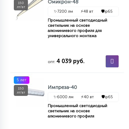
Омикрон-48
150
15
лт/вт
С УПРАВЛЕНИЕМ
✨
7200 лм
⚡
48 вт
🛡️
ip65
Промышленный светодиодный
светильник на основе
41
алюминиевого профиля для
АКСЕССУАРЫ
универсального монтажа
4 039 руб.
опт.
5 лет
Импреза-40
150
лт/вт
✨
6000 лм
⚡
40 вт
🛡️
ip65
Промышленный светодиодный
светильник на основе
алюминиевого профиля