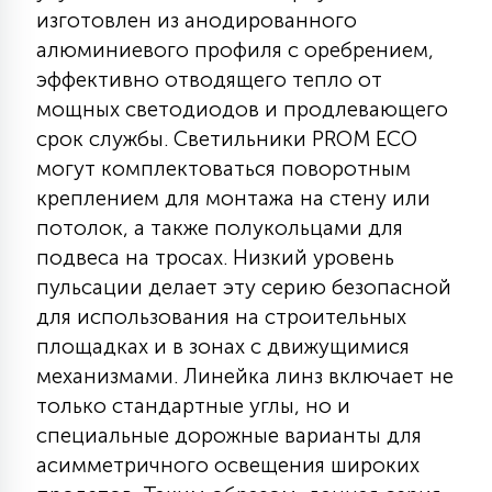
7
изготовлен из анодированного
УПРАВЛЕНИЕ СВЕТОМ
алюминиевого профиля с оребрением,
эффективно отводящего тепло от
34
мощных светодиодов и продлевающего
КОМПЛЕКТУЮЩИЕ
срок службы. Светильники PROM ECO
могут комплектоваться поворотным
4
СТЕКЛЯННЫЕ
креплением для монтажа на стену или
потолок, а также полукольцами для
подвеса на тросах. Низкий уровень
37
ПОДВЕСНЫЕ
пульсации делает эту серию безопасной
для использования на строительных
площадках и в зонах с движущимися
12
НАПОЛЬНЫЕ
механизмами. Линейка линз включает не
только стандартные углы, но и
специальные дорожные варианты для
36
НАСТЕННЫЕ
асимметричного освещения широких