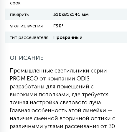
срок
габариты
310x81x141 мм
11
УЛИЧНЫЕ ЕЛИ
угол излучения
Г90°
тип рассеивателя
Прозрачный
4
ИНТЕРЬЕРНЫЕ ЕЛИ
ОПИСАНИЕ
12
КОМПЛЕКТЫ ДЛЯ ЕЛЕЙ
Промышленные светильники серии
PROM ECO от компании ODIS
4
разработаны для помещений с
ВИДЕО ЗАНАВЕСЫ
высокими потолками, где требуется
точная настройка светового луча.
524
ПРАЗДНИЧНЫЕ ФИГУРЫ-
Главная особенность этой линейки —
ФОНАРИКИ
наличие сменной вторичной оптики с
различными углами рассеивания от 30
4
КОСМЕТОЛОГИЧЕСКИЕ