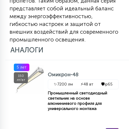
пролетов. Таким образом, данная серия
15
представляет собой идеальный баланс
С УПРАВЛЕНИЕМ
между энергоэффективностью,
гибкостью настроек и защитой от
41
внешних воздействий для современного
АКСЕССУАРЫ
промышленного освещения.
АНАЛОГИ
5 лет
Омикрон-48
150
лт/вт
✨
7200 лм
⚡
48 вт
🛡️
ip65
Промышленный светодиодный
светильник на основе
алюминиевого профиля для
универсального монтажа