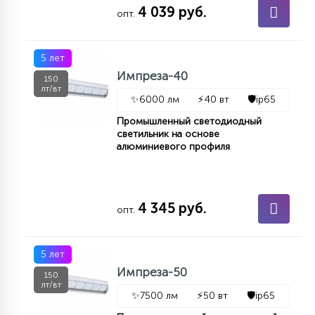
4 039 руб.
опт.
5 лет
Импреза-40
150
лт/вт
✨
6000 лм
⚡
40 вт
🛡️
ip65
Промышленный светодиодный
светильник на основе
алюминиевого профиля
4 345 руб.
опт.
5 лет
Импреза-50
150
лт/вт
✨
7500 лм
⚡
50 вт
🛡️
ip65