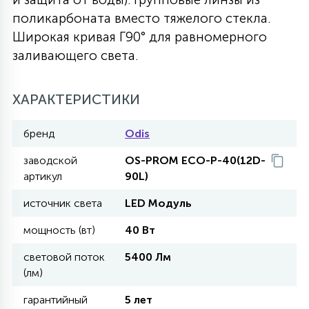
поликарбоната вместо тяжелого стекла.
27
135
13
ДЕРЕВЯННЫЕ
ЦИЛИНДРИЧЕСКИЕ
3D МОТИВЫ
Широкая кривая Г90° для равномерного
СЕГМЕНТ
заливающего света.
117
568
10
144
ВОЛНИСТЫЕ
ТАБЛЕТКИ
ГИРЛЯНДЫ
АКСЕССУАРЫ К LED ПАНЕЛЯМ
ХАРАКТЕРИСТИКИ
669
79
бренд
Odis
БРА И ЛЮСТРЫ
ШАРЫ
заводской
OS-PROM ECO-P-40(12D-
артикул
90L)
2
САЛЮТЫ
источник света
LED Модуль
мощность (вт)
40 Вт
17
ДЕРЕВЬЯ
световой поток
5400 Лм
(лм)
60
гарантийный
5 лет
3D ФИГУРЫ ИЗ АКРИЛА