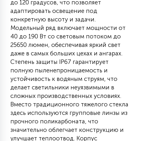
до 120 градусов, что позволяет
КРЕСЛА
адаптировать освещение под
конкретную высоту и задачи.
6
МЕДИЦИНСКИЕ АППАРАТЫ
Модельный ряд включает мощности от
40 до 190 Вт со световым потоком до
25650 люмен, обеспечивая яркий свет
3
ОПЕРАЦИОННЫЕ СТОЛЫ
даже в самых больших цехах и ангарах.
Степень защиты IP67 гарантирует
полную пыленепроницаемость и
17
ДИНАМИЧЕСКИЙ СВЕТ
устойчивость к водяным струям, что
делает светильники неуязвимыми в
сложных производственных условиях.
98
СЦЕНИЧЕСКОЕ И СТУДИЙНОЕ
Вместо традиционного тяжелого стекла
здесь используются групповые линзы из
6
прочного поликарбоната, что
ЛАЗЕРНЫЕ СИСТЕМЫ
значительно облегчает конструкцию и
улучшает теплоотвод. Корпус