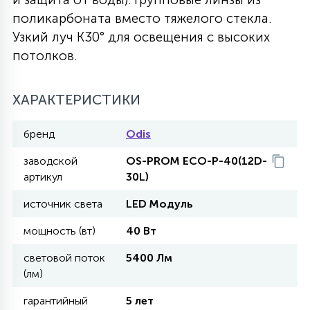
поликарбоната вместо тяжелого стекла.
27
135
13
ДЕРЕВЯННЫЕ
ЦИЛИНДРИЧЕСКИЕ
3D МОТИВЫ
Узкий луч К30° для освещения с высоких
СЕГМЕНТ
потолков.
117
568
10
144
ВОЛНИСТЫЕ
ТАБЛЕТКИ
ГИРЛЯНДЫ
АКСЕССУАРЫ К LED ПАНЕЛЯМ
ХАРАКТЕРИСТИКИ
669
79
бренд
Odis
БРА И ЛЮСТРЫ
ШАРЫ
заводской
OS-PROM ECO-P-40(12D-
артикул
30L)
2
САЛЮТЫ
источник света
LED Модуль
мощность (вт)
40 Вт
17
ДЕРЕВЬЯ
световой поток
5400 Лм
(лм)
60
гарантийный
5 лет
3D ФИГУРЫ ИЗ АКРИЛА