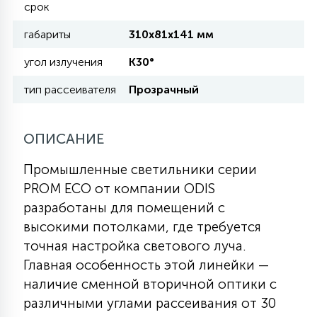
срок
габариты
310x81x141 мм
11
УЛИЧНЫЕ ЕЛИ
угол излучения
К30°
тип рассеивателя
Прозрачный
4
ИНТЕРЬЕРНЫЕ ЕЛИ
ОПИСАНИЕ
12
КОМПЛЕКТЫ ДЛЯ ЕЛЕЙ
Промышленные светильники серии
PROM ECO от компании ODIS
4
разработаны для помещений с
ВИДЕО ЗАНАВЕСЫ
высокими потолками, где требуется
точная настройка светового луча.
524
ПРАЗДНИЧНЫЕ ФИГУРЫ-
Главная особенность этой линейки —
ФОНАРИКИ
наличие сменной вторичной оптики с
различными углами рассеивания от 30
4
КОСМЕТОЛОГИЧЕСКИЕ