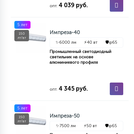
4 039 руб.
опт.
5 лет
Импреза-40
150
лт/вт
✨
6000 лм
⚡
40 вт
🛡️
ip65
Промышленный светодиодный
светильник на основе
алюминиевого профиля
4 345 руб.
опт.
5 лет
Импреза-50
150
лт/вт
✨
7500 лм
⚡
50 вт
🛡️
ip65