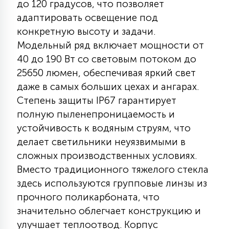
до 120 градусов, что позволяет
КРЕСЛА
адаптировать освещение под
конкретную высоту и задачи.
6
МЕДИЦИНСКИЕ АППАРАТЫ
Модельный ряд включает мощности от
40 до 190 Вт со световым потоком до
25650 люмен, обеспечивая яркий свет
3
ОПЕРАЦИОННЫЕ СТОЛЫ
даже в самых больших цехах и ангарах.
Степень защиты IP67 гарантирует
полную пыленепроницаемость и
17
ДИНАМИЧЕСКИЙ СВЕТ
устойчивость к водяным струям, что
делает светильники неуязвимыми в
сложных производственных условиях.
98
СЦЕНИЧЕСКОЕ И СТУДИЙНОЕ
Вместо традиционного тяжелого стекла
здесь используются групповые линзы из
6
прочного поликарбоната, что
ЛАЗЕРНЫЕ СИСТЕМЫ
значительно облегчает конструкцию и
улучшает теплоотвод. Корпус