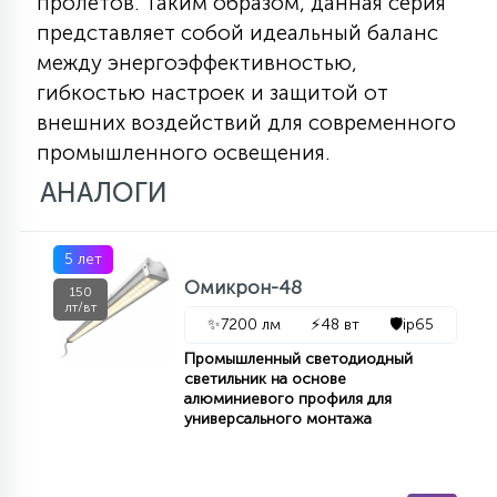
пролетов. Таким образом, данная серия
15
представляет собой идеальный баланс
С УПРАВЛЕНИЕМ
между энергоэффективностью,
гибкостью настроек и защитой от
41
внешних воздействий для современного
АКСЕССУАРЫ
промышленного освещения.
АНАЛОГИ
5 лет
Омикрон-48
150
лт/вт
✨
7200 лм
⚡
48 вт
🛡️
ip65
Промышленный светодиодный
светильник на основе
алюминиевого профиля для
универсального монтажа