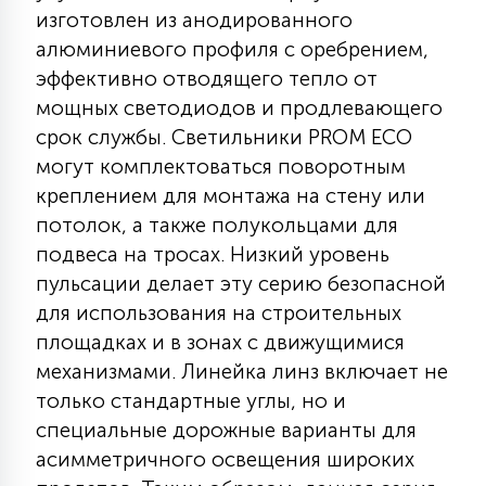
7
изготовлен из анодированного
УПРАВЛЕНИЕ СВЕТОМ
алюминиевого профиля с оребрением,
эффективно отводящего тепло от
34
мощных светодиодов и продлевающего
КОМПЛЕКТУЮЩИЕ
срок службы. Светильники PROM ECO
могут комплектоваться поворотным
4
СТЕКЛЯННЫЕ
креплением для монтажа на стену или
потолок, а также полукольцами для
подвеса на тросах. Низкий уровень
37
ПОДВЕСНЫЕ
пульсации делает эту серию безопасной
для использования на строительных
площадках и в зонах с движущимися
12
НАПОЛЬНЫЕ
механизмами. Линейка линз включает не
только стандартные углы, но и
специальные дорожные варианты для
36
НАСТЕННЫЕ
асимметричного освещения широких