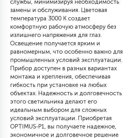
службы, минимизируя необходимость
КРЕСЛА
замены и обслуживания. Цветовая
температура 3000 К создает
6
комфортную рабочую атмосферу без
МЕДИЦИНСКИЕ АППАРАТЫ
излишнего напряжения для глаз.
Освещение получается ярким и
3
ОПЕРАЦИОННЫЕ СТОЛЫ
равномерным, что особенно важно для
промышленных условий эксплуатации.
Прибор доступен в разных вариантах
17
ДИНАМИЧЕСКИЙ СВЕТ
монтажа и крепления, обеспечивая
гибкость при установке на любых
объектах. Надежность и долговечность
98
СЦЕНИЧЕСКОЕ И СТУДИЙНОЕ
этого светильника делают его
идеальным выбором для сложных
6
условий эксплуатации. Приобретая
ЛАЗЕРНЫЕ СИСТЕМЫ
OPTIMUS-P1, вы получаете надежное,
экономичное и долговечное решение