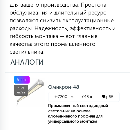
7
для вашего производства. Простота
УПРАВЛЕНИЕ СВЕТОМ
обслуживания и длительный ресурс
позволяют снизить эксплуатационные
34
расходы. Надежность, эффективность и
КОМПЛЕКТУЮЩИЕ
гибкость монтажа — вот главные
качества этого промышленного
4
светильника.
СТЕКЛЯННЫЕ
АНАЛОГИ
37
ПОДВЕСНЫЕ
5 лет
Омикрон-48
150
12
лт/вт
НАПОЛЬНЫЕ
✨
7200 лм
⚡
48 вт
🛡️
ip65
Промышленный светодиодный
светильник на основе
36
алюминиевого профиля для
НАСТЕННЫЕ
универсального монтажа