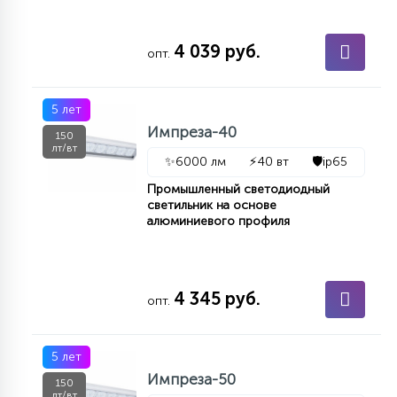
15
С УПРАВЛЕНИЕМ
4 039 руб.
опт.
41
АКСЕССУАРЫ
5 лет
Импреза-40
150
лт/вт
✨
6000 лм
⚡
40 вт
🛡️
ip65
Промышленный светодиодный
светильник на основе
алюминиевого профиля
4 345 руб.
опт.
5 лет
Импреза-50
150
лт/вт