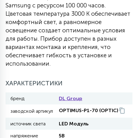
Samsung с ресурсом 100 000 часов.
27
135
Цветовая температура 3000 К обеспечивает
13
ДЕРЕВЯННЫЕ
ЦИЛИНДРИЧЕСКИЕ
3D МОТИВЫ
СЕГМЕНТ
комфортный свет, а равномерное
освещение создает оптимальные условия
117
568
10
144
ВОЛНИСТЫЕ
для работы. Прибор доступен в разных
ТАБЛЕТКИ
ГИРЛЯНДЫ
АКСЕССУАРЫ К LED ПАНЕЛЯМ
вариантах монтажа и крепления, что
обеспечивает гибкость в установке и
669
79
БРА И ЛЮСТРЫ
ШАРЫ
использовании.
ХАРАКТЕРИСТИКИ
2
САЛЮТЫ
бренд
DL Group
17
ДЕРЕВЬЯ
OPTIMUS-P1-70 (OPTIC)
заводской артикул
источник света
LED Модуль
60
3D ФИГУРЫ ИЗ АКРИЛА
напряжение
5В