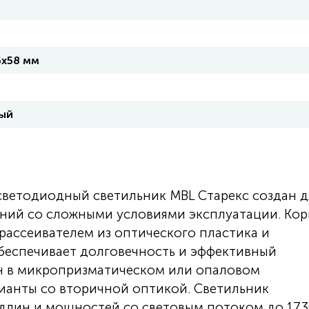
6х58 мм
ый
етодиодный светильник MBL Старекс создан д
ий со сложными условиями эксплуатации. Кор
рассеивателем из оптического пластика и
беспечивает долговечность и эффективный
ен в микропризматическом или опаловом
ианты со вторичной оптикой. Светильник
 длин и мощностей со световым потоком до 17