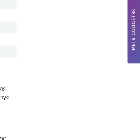
МЫ В СОЦСЕТЯХ
ля
пус
300