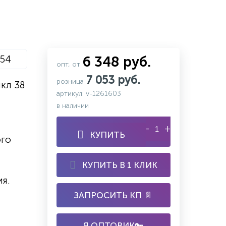
P54
6 348 руб.
опт, от
7 053 руб.
розница
кл 38
артикул: v-1261603
в наличии
-
+
КУПИТЬ
ого
КУПИТЬ В 1 КЛИК
я.
ЗАПРОСИТЬ КП 📄
Я ОПТОВИК🔑