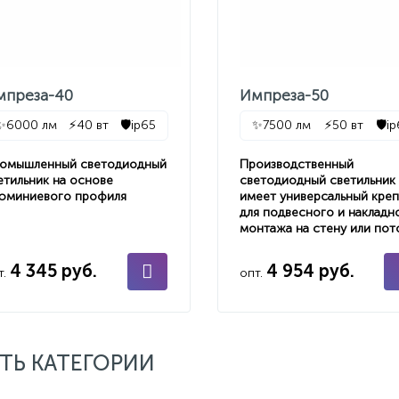
мпреза-40
Импреза-50
✨
6000 лм
⚡
40 вт
🛡️
ip65
✨
7500 лм
⚡
50 вт
🛡️
i
омышленный светодиодный
Производственный
етильник на основе
светодиодный светильник
юминиевого профиля
имеет универсальный кре
для подвесного и накладн
монтажа на стену или пот
4 345 руб.
4 954 руб.
т.
опт.
ТЬ КАТЕГОРИИ