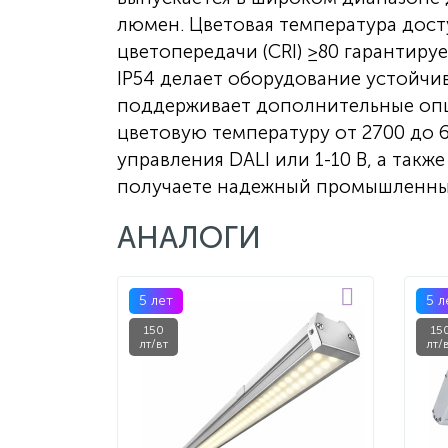
люмен. Цветовая температура досту
цветопередачи (CRI) ≥80 гарантиру
IP54 делает оборудование устойчи
поддерживает дополнительные опц
цветовую температуру от 2700 до 6
управления DALI или 1-10 В, а такж
получаете надежный промышленный
АНАЛОГИ
5 лет
5 л
150
15
лт/вт
лт/