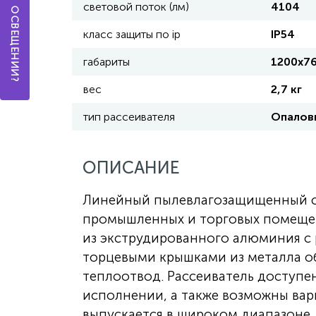
световой поток (лм)
4104
класс защиты по ip
IP54
габариты
1200х7
вес
2,7 кг
тип рассеивателя
Опалов
ОПИСАНИЕ
Линейный пылевлагозащищенный св
промышленных и торговых помещен
из экструдированного алюминия с 
торцевыми крышками из металла о
теплоотвод. Рассеиватель доступ
исполнении, а также возможны вар
выпускается в широком диапазоне