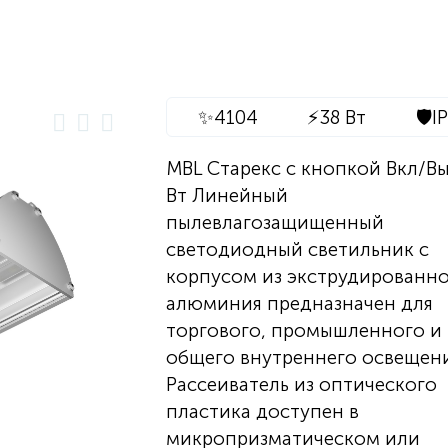
✨
4104
⚡
38 Вт
🛡️
I
MBL Старекс с кнопкой Вкл/Вы
Вт Линейный
пылевлагозащищенный
светодиодный светильник с
корпусом из экструдированн
алюминия предназначен для
торгового, промышленного и
общего внутреннего освещени
Рассеиватель из оптического
пластика доступен в
микропризматическом или