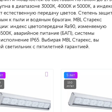
пна в диапазоне 3000К, 4000К и 5000К, а индек
ет естественную передачу цветов. Степень защи
вым к пыли и водяным брызгам. MBL Старекс
ии: индекс цветопередачи Ra90, изменяемую
500К, аварийное питание (БАП), системы
е исполнение IP65. Выбирая MBL Старекс, вы
 светильник с пятилетней гарантией.
ет
5 лет
0
150
вт
лт/вт