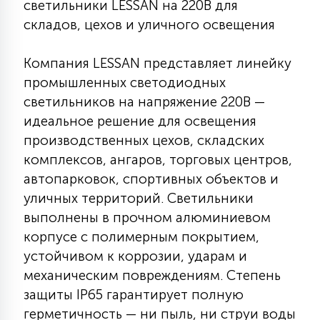
светильники LESSAN на 220В для
КРЕСЛА
складов, цехов и уличного освещения
6
МЕДИЦИНСКИЕ АППАРАТЫ
Компания LESSAN представляет линейку
промышленных светодиодных
светильников на напряжение 220В —
3
ОПЕРАЦИОННЫЕ СТОЛЫ
идеальное решение для освещения
производственных цехов, складских
комплексов, ангаров, торговых центров,
17
ДИНАМИЧЕСКИЙ СВЕТ
автопарковок, спортивных объектов и
уличных территорий. Светильники
выполнены в прочном алюминиевом
98
СЦЕНИЧЕСКОЕ И СТУДИЙНОЕ
корпусе с полимерным покрытием,
устойчивом к коррозии, ударам и
6
механическим повреждениям. Степень
ЛАЗЕРНЫЕ СИСТЕМЫ
защиты IP65 гарантирует полную
герметичность — ни пыль, ни струи воды