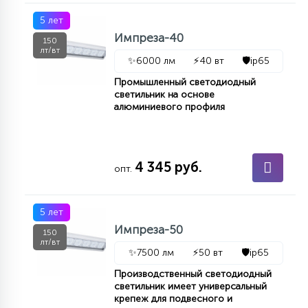
5 лет
Импреза-40
150
лт/вт
✨
6000 лм
⚡
40 вт
🛡️
ip65
Промышленный светодиодный
светильник на основе
алюминиевого профиля
4 345 руб.
опт.
5 лет
Импреза-50
150
лт/вт
✨
7500 лм
⚡
50 вт
🛡️
ip65
Производственный светодиодный
светильник имеет универсальный
крепеж для подвесного и