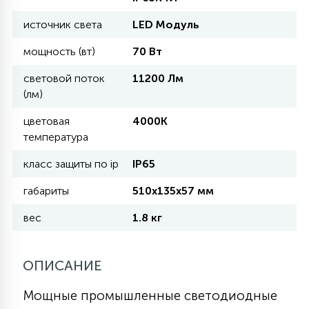
источник света
LED Модуль
11
УЛИЧНЫЕ ЕЛИ
мощность (вт)
70 Вт
световой поток
11200 Лм
4
(лм)
ИНТЕРЬЕРНЫЕ ЕЛИ
цветовая
4000К
температура
12
КОМПЛЕКТЫ ДЛЯ ЕЛЕЙ
класс защиты по ip
IP65
габариты
510х135х57 мм
4
ВИДЕО ЗАНАВЕСЫ
вес
1.8 кг
524
ПРАЗДНИЧНЫЕ ФИГУРЫ-
ОПИСАНИЕ
ФОНАРИКИ
Мощные промышленные светодиодные
4
КОСМЕТОЛОГИЧЕСКИЕ