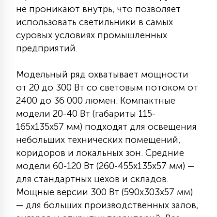
7
не проникают внутрь, что позволяет
УПРАВЛЕНИЕ СВЕТОМ
использовать светильники в самых
суровых условиях промышленных
34
предприятий.
КОМПЛЕКТУЮЩИЕ
Модельный ряд охватывает мощности
4
СТЕКЛЯННЫЕ
от 20 до 300 Вт со световым потоком от
2400 до 36 000 люмен. Компактные
модели 20-40 Вт (габариты 115-
37
ПОДВЕСНЫЕ
165х135х57 мм) подходят для освещения
небольших технических помещений,
коридоров и локальных зон. Средние
12
НАПОЛЬНЫЕ
модели 60-120 Вт (260-455х135х57 мм) —
для стандартных цехов и складов.
Мощные версии 300 Вт (590х303х57 мм)
36
НАСТЕННЫЕ
— для больших производственных залов,