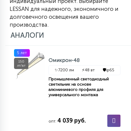
индивидуальный проект. Выбирайте
LESSAN для надежного, экономичного и
долговечного освещения вашего
производства.
АНАЛОГИ
5 лет
Омикрон-48
150
лт/вт
✨
7200 лм
⚡
48 вт
🛡️
ip65
Промышленный светодиодный
светильник на основе
алюминиевого профиля для
универсального монтажа
4 039 руб.
опт.