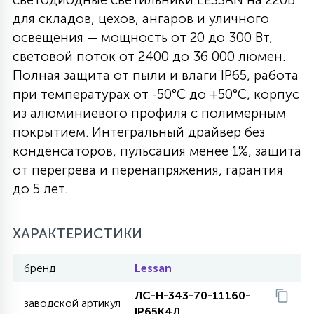
для складов, цехов, ангаров и уличного
27
135
13
ДЕРЕВЯННЫЕ
ЦИЛИНДРИЧЕСКИЕ
3D МОТИВЫ
освещения — мощность от 20 до 300 Вт,
СЕГМЕНТ
световой поток от 2400 до 36 000 люмен.
Полная защита от пыли и влаги IP65, работа
117
568
10
144
ВОЛНИСТЫЕ
ТАБЛЕТКИ
ГИРЛЯНДЫ
при температурах от -50°C до +50°C, корпус
АКСЕССУАРЫ К LED ПАНЕЛЯМ
из алюминиевого профиля с полимерным
покрытием. Интегральный драйвер без
669
79
БРА И ЛЮСТРЫ
ШАРЫ
конденсаторов, пульсация менее 1%, защита
от перегрева и перенапряжения, гарантия
до 5 лет.
2
САЛЮТЫ
ХАРАКТЕРИСТИКИ
17
ДЕРЕВЬЯ
бренд
Lessan
ЛС-Н-343-70-11160-
60
заводской артикул
3D ФИГУРЫ ИЗ АКРИЛА
IP65К4Л