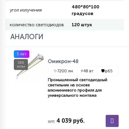
КРЕСЛА
480*80*100
угол излучения
градусов
6
количество светодиодов
120 штук
МЕДИЦИНСКИЕ АППАРАТЫ
АНАЛОГИ
3
ОПЕРАЦИОННЫЕ СТОЛЫ
5 лет
Омикрон-48
150
17
лт/вт
ДИНАМИЧЕСКИЙ СВЕТ
✨
7200 лм
⚡
48 вт
🛡️
ip65
Промышленный светодиодный
светильник на основе
98
алюминиевого профиля для
СЦЕНИЧЕСКОЕ И СТУДИЙНОЕ
универсального монтажа
6
ЛАЗЕРНЫЕ СИСТЕМЫ
4 039 руб.
опт.