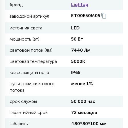
бренд
Lightup
11
ET00E50M05
заводской артикул
УЛИЧНЫЕ ЕЛИ
источник света
LED
4
мощность (вт)
50 Вт
ИНТЕРЬЕРНЫЕ ЕЛИ
световой поток (лм)
7440 Лм
12
цветовая температура
5000К
КОМПЛЕКТЫ ДЛЯ ЕЛЕЙ
класс защиты по ip
IP65
4
пульсации светового
менее 1%
ВИДЕО ЗАНАВЕСЫ
потока
срок службы
50 000 час
524
ПРАЗДНИЧНЫЕ ФИГУРЫ-
ФОНАРИКИ
гарантийный срок
72 месяцев
габариты
480*80*100 мм
4
КОСМЕТОЛОГИЧЕСКИЕ