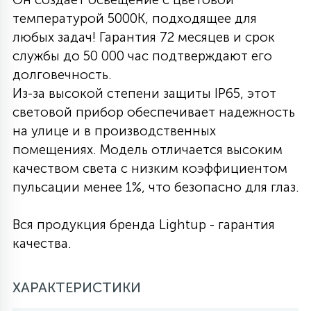
температурой 5000К, подходящее для
27
135
13
ДЕРЕВЯННЫЕ
ЦИЛИНДРИЧЕСКИЕ
3D МОТИВЫ
любых задач! Гарантия 72 месяцев и срок
СЕГМЕНТ
службы до 50 000 час подтверждают его
долговечность.
117
568
10
144
ВОЛНИСТЫЕ
ТАБЛЕТКИ
ГИРЛЯНДЫ
Из-за высокой степени защиты IP65, этот
АКСЕССУАРЫ К LED ПАНЕЛЯМ
световой прибор обеспечивает надежность
на улице и в производственных
669
79
БРА И ЛЮСТРЫ
ШАРЫ
помещениях. Модель отличается высоким
качеством света с низким коэффициентом
пульсации менее 1%, что безопасно для глаз.
2
САЛЮТЫ
Вся продукция бренда Lightup - гарантия
17
качества.
ДЕРЕВЬЯ
ХАРАКТЕРИСТИКИ
60
3D ФИГУРЫ ИЗ АКРИЛА