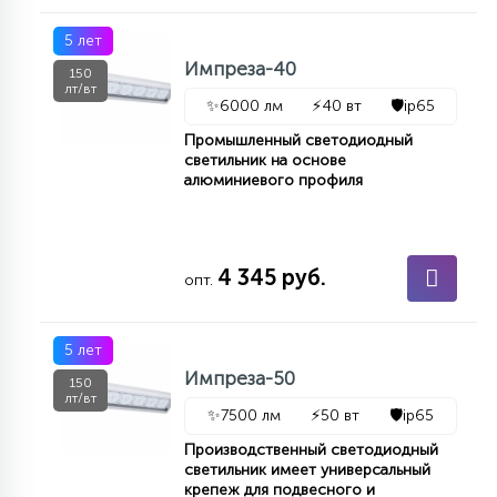
7
УПРАВЛЕНИЕ СВЕТОМ
5 лет
Импреза-40
150
лт/вт
34
✨
6000 лм
⚡
40 вт
🛡️
ip65
КОМПЛЕКТУЮЩИЕ
Промышленный светодиодный
светильник на основе
алюминиевого профиля
4
СТЕКЛЯННЫЕ
37
4 345 руб.
опт.
ПОДВЕСНЫЕ
5 лет
12
НАПОЛЬНЫЕ
Импреза-50
150
лт/вт
✨
7500 лм
⚡
50 вт
🛡️
ip65
36
Производственный светодиодный
НАСТЕННЫЕ
светильник имеет универсальный
крепеж для подвесного и