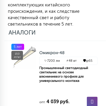
7
комплектующих китайского
УПРАВЛЕНИЕ СВЕТОМ
происхождения, и как следствие
качественный свет и работу
34
светильников в течение 5 лет.
КОМПЛЕКТУЮЩИЕ
АНАЛОГИ
4
СТЕКЛЯННЫЕ
5 лет
Омикрон-48
150
37
лт/вт
ПОДВЕСНЫЕ
✨
7200 лм
⚡
48 вт
🛡️
ip65
Промышленный светодиодный
светильник на основе
12
алюминиевого профиля для
НАПОЛЬНЫЕ
универсального монтажа
36
НАСТЕННЫЕ
4 039 руб.
опт.