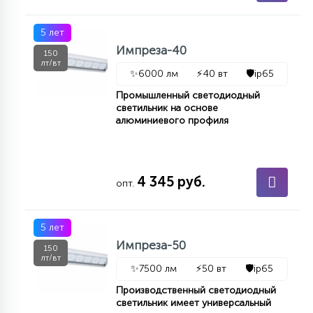
15
С УПРАВЛЕНИЕМ
5 лет
Импреза-40
150
лт/вт
41
✨
6000 лм
⚡
40 вт
🛡️
ip65
АКСЕССУАРЫ
Промышленный светодиодный
светильник на основе
алюминиевого профиля
4 345 руб.
опт.
5 лет
Импреза-50
150
лт/вт
✨
7500 лм
⚡
50 вт
🛡️
ip65
Производственный светодиодный
светильник имеет универсальный