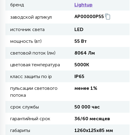
бренд
Lightup
11
АР00000P55
заводской артикул
УЛИЧНЫЕ ЕЛИ
источник света
LED
4
мощность (вт)
55 Вт
ИНТЕРЬЕРНЫЕ ЕЛИ
световой поток (лм)
8064 Лм
12
цветовая температура
5000К
КОМПЛЕКТЫ ДЛЯ ЕЛЕЙ
класс защиты по ip
IP65
4
пульсации светового
менее 1%
ВИДЕО ЗАНАВЕСЫ
потока
срок службы
50 000 час
524
ПРАЗДНИЧНЫЕ ФИГУРЫ-
ФОНАРИКИ
гарантийный срок
36/60 месяцев
габариты
1260х125х85 мм
4
КОСМЕТОЛОГИЧЕСКИЕ