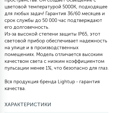
цветовой температурой 5000К, подходящее
27
135
13
ДЕРЕВЯННЫЕ
ЦИЛИНДРИЧЕСКИЕ
3D МОТИВЫ
для любых задач! Гарантия 36/60 месяцев и
СЕГМЕНТ
срок службы до 50 000 час подтверждают
его долговечность.
117
568
10
144
ВОЛНИСТЫЕ
ТАБЛЕТКИ
ГИРЛЯНДЫ
Из-за высокой степени защиты IP65, этот
АКСЕССУАРЫ К LED ПАНЕЛЯМ
световой прибор обеспечивает надежность
на улице и в производственных
669
79
БРА И ЛЮСТРЫ
ШАРЫ
помещениях. Модель отличается высоким
качеством света с низким коэффициентом
пульсации менее 1%, что безопасно для глаз.
2
САЛЮТЫ
Вся продукция бренда Lightup - гарантия
17
качества.
ДЕРЕВЬЯ
ХАРАКТЕРИСТИКИ
60
3D ФИГУРЫ ИЗ АКРИЛА