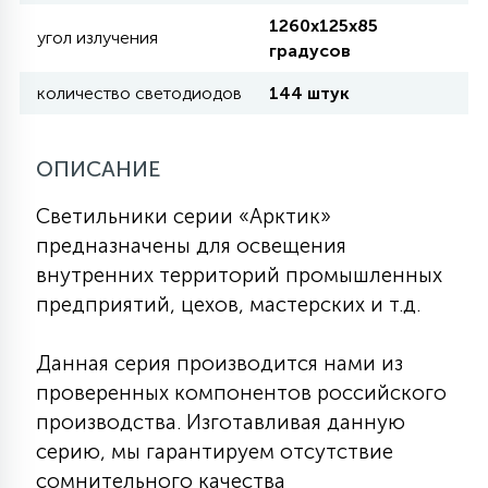
КРЕСЛА
1260х125х85
угол излучения
градусов
6
количество светодиодов
144 штук
МЕДИЦИНСКИЕ АППАРАТЫ
3
ОПИСАНИЕ
ОПЕРАЦИОННЫЕ СТОЛЫ
Светильники серии «Арктик»
предназначены для освещения
17
ДИНАМИЧЕСКИЙ СВЕТ
внутренних территорий промышленных
предприятий, цехов, мастерских и т.д.
98
СЦЕНИЧЕСКОЕ И СТУДИЙНОЕ
Данная серия производится нами из
проверенных компонентов российского
6
производства. Изготавливая данную
ЛАЗЕРНЫЕ СИСТЕМЫ
серию, мы гарантируем отсутствие
сомнительного качества