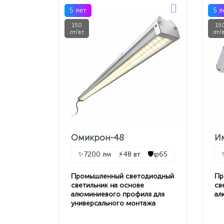
5 лет
5 л
150
15
лт/вт
лт/
Омикрон-48
И
✨
7200 лм
⚡
48 вт
🛡️
ip65
Промышленный светодиодный
Пр
светильник на основе
св
алюминиевого профиля для
ал
универсального монтажа