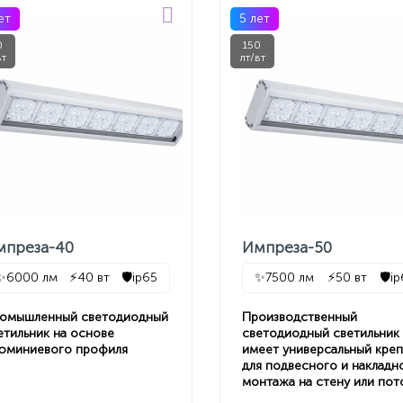
ет
5 лет
0
150
вт
лт/вт
мпреза-40
Импреза-50
✨
6000 лм
⚡
40 вт
🛡️
ip65
✨
7500 лм
⚡
50 вт
🛡️
i
омышленный светодиодный
Производственный
етильник на основе
светодиодный светильник
юминиевого профиля
имеет универсальный кре
для подвесного и накладн
монтажа на стену или пот