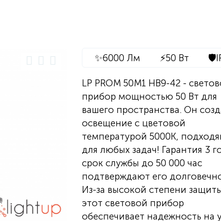
✨
6000 Лм
⚡
50 Вт
🛡️
I
LP PROM 50M1 НВ9-42 - свето
прибор мощностью 50 Вт для
вашего пространства. Он созд
освещение с цветовой
температурой 5000К, подход
для любых задач! Гарантия 3 г
срок службы до 50 000 час
подтверждают его долговечно
Из-за высокой степени защиты
этот световой прибор
обеспечивает надежность на 