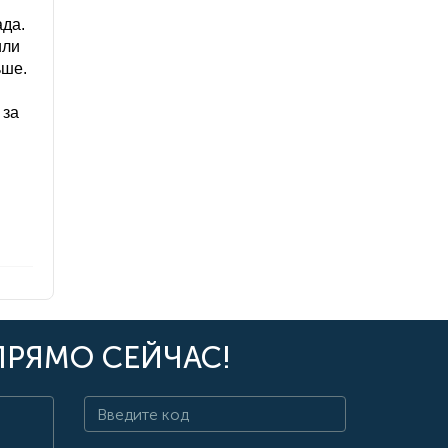
ада.
или
ьше.
 за
ПРЯМО СЕЙЧАС!