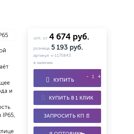
P65
4 674 руб.
опт, от
5 193 руб.
розница
вой
артикул: v-1175843
в наличии
аёт
-
+
КУПИТЬ
ящее
ода и
КУПИТЬ В 1 КЛИК
сть.
 IP65,
ЗАПРОСИТЬ КП 📄
улице
Я ОПТОВИК🔑