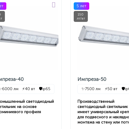
ет
5 лет
0
150
вт
лт/вт
мпреза-40
Импреза-50
✨
6000 лм
⚡
40 вт
🛡️
ip65
✨
7500 лм
⚡
50 вт
🛡️
i
омышленный светодиодный
Производственный
етильник на основе
светодиодный светильник
юминиевого профиля
имеет универсальный кре
для подвесного и накладн
монтажа на стену или пот