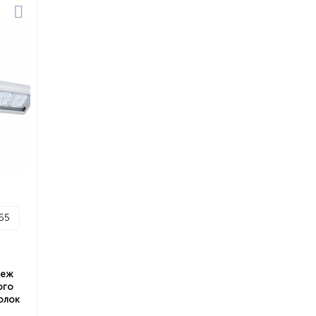
p65
пеж
ого
олок