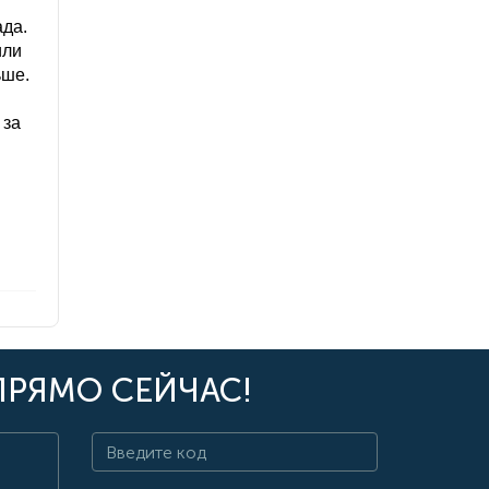
ада.
или
ьше.
 за
ПРЯМО СЕЙЧАС!