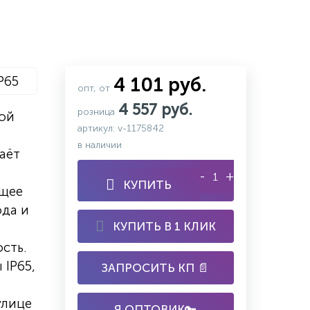
P65
4 101 руб.
опт, от
4 557 руб.
розница
вой
артикул: v-1175842
в наличии
аёт
-
+
КУПИТЬ
ящее
ода и
КУПИТЬ В 1 КЛИК
сть.
 IP65,
ЗАПРОСИТЬ КП 📄
улице
Я ОПТОВИК🔑