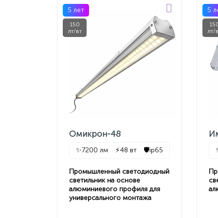
5 лет
5 л
150
15
лт/вт
лт/
Омикрон-48
И
✨
7200 лм
⚡
48 вт
🛡️
ip65
Промышленный светодиодный
Пр
светильник на основе
св
алюминиевого профиля для
ал
универсального монтажа